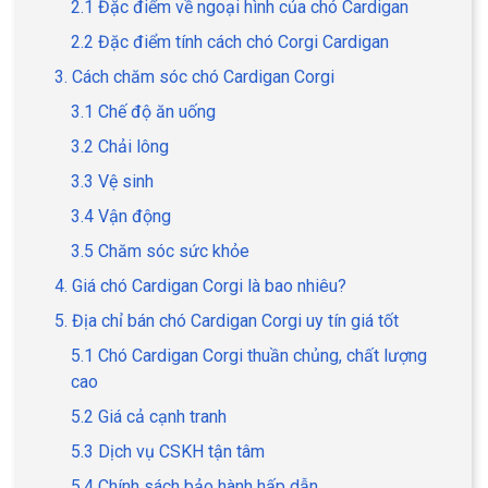
2.1 Đặc điểm về ngoại hình của chó Cardigan
2.2 Đặc điểm tính cách chó Corgi Cardigan
3. Cách chăm sóc chó Cardigan Corgi
3.1 Chế độ ăn uống
GIỚI THIỆU
3.2 Chải lông
DỊCH VỤ
3.3 Vệ sinh
3.4 Vận động
Khách sạn chó mèo
Spa chó mèo
3.5 Chăm sóc sức khỏe
Dịch vụ cắt tỉa lông chó
4. Giá chó Cardigan Corgi là bao nhiêu?
Dịch vụ huấn luyện chó
mèo
5. Địa chỉ bán chó Cardigan Corgi uy tín giá tốt
Dịch vụ mua bán chó
Dịch vụ phối giống chó
5.1 Chó Cardigan Corgi thuần chủng, chất lượng
mèo
mèo
cao
5.2 Giá cả cạnh tranh
TIN TỨC
5.3 Dịch vụ CSKH tận tâm
Thông tin về khách sạn,
5.4 Chính sách bảo hành hấp dẫn