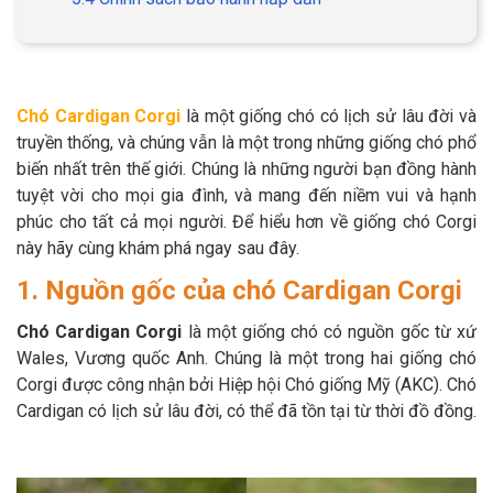
Thông tin về chó
spa cho thú cưng
Thông tin về mèo
Chó Cardigan Corgi
là một giống chó có lịch sử lâu đời và
CHÍNH SÁCH
truyền thống, và chúng vẫn là một trong những giống chó phổ
biến nhất trên thế giới. Chúng là những người bạn đồng hành
Chính sách mua hàng
Chính sách vận chuyển
tuyệt vời cho mọi gia đình, và mang đến niềm vui và hạnh
phúc cho tất cả mọi người. Để hiểu hơn về giống chó Corgi
Chính sách bảo hành
Chính sách bảo mật
này hãy cùng khám phá ngay sau đây.
Chính sách đổi trả
1. Nguồn gốc của chó Cardigan Corgi
Chó Cardigan
Corgi
là một giống chó có nguồn gốc từ xứ
LIÊN HỆ
Wales, Vương quốc Anh. Chúng là một trong hai giống chó
Corgi được công nhận bởi Hiệp hội Chó giống Mỹ (AKC). Chó
Cardigan có lịch sử lâu đời, có thể đã tồn tại từ thời đồ đồng.
TỔNG ĐÀI TƯ VẤN
0929894774