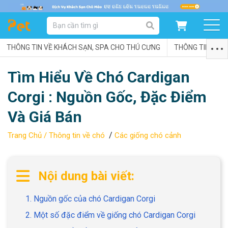
DANH MỤC SẢN PHẨM
THÔNG TIN VỀ KHÁCH SẠN, SPA CHO THÚ CƯNG
SẢN PHẨM DÀNH CHO MÈO
SẢN PHẨM DÀNH CHO CHÓ
THÔNG TIN VỀ C
Tìm Hiểu Về Chó Cardigan
SẨN PHẨM THEO THƯƠNG HIỆU
Corgi : Nguồn Gốc, Đặc Điểm
Và Giá Bán
/
Trang Chủ /
Thông tin về chó
Các giống chó cảnh
Nội dung bài viết:
1. Nguồn gốc của chó Cardigan Corgi
2. Một số đặc điểm về giống chó Cardigan Corgi