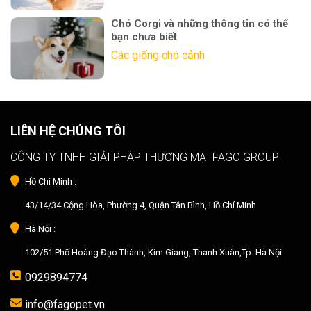
Chó Corgi và những thông tin có thể
bạn chưa biết
Các giống chó cảnh
LIÊN HỆ CHÚNG TÔI
CÔNG TY TNHH GIẢI PHÁP THƯƠNG MẠI FAGO GROUP
Hồ Chí Minh :
43/14/34 Cộng Hòa, Phường 4, Quận Tân Bình, Hồ Chí Minh
Hà Nội :
102/51 Phố Hoàng Đạo Thành, Kim Giang, Thanh Xuân,Tp. Hà Nội
0929894774
info@fagopet.vn