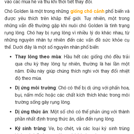
vào các mùa hè và thu khi thời tiết thay đổi.
Thông tin về chó
spa cho thú cưng
Chó Golden là một trong những
giống chó cảnh
phổ biến và
được yêu thích trên khắp thế giới. Tuy nhiên, một trong
Thông tin về mèo
những vấn đề thường gặp khi nuôi chó Golden là tình trạng
rụng lông. Chó hay bị rụng lông vì nhiều lý do khác nhau, từ
CHÍNH SÁCH
những nguyên nhân tự nhiên đến các vấn đề sức khỏe cụ
thể. Dưới đây là một số nguyên nhân phổ biến:
Chính sách mua hàng
Chính sách vận chuyển
Thay lông theo mùa
: Hầu hết các giống chó đều trải
qua chu kỳ thay lông tự nhiên, thường là hai lần một
Chính sách bảo hành
Chính sách bảo mật
năm. Điều này giúp chúng thích nghi với thay đổi nhiệt
Chính sách đổi trả
độ theo mùa.
Dị ứng môi trường
: Chó có thể bị dị ứng với phấn hoa,
bụi, nấm mốc hoặc các chất kích thích khác trong môi
LIÊN HỆ
trường sống gây rụng lông.
Dị ứng thức ăn
: Một số chó có thể phản ứng với thành
TỔNG ĐÀI TƯ VẤN
phần nhất định trong thức ăn, dẫn đến rụng lông.
0929894774
Ký sinh trùng
: Ve, bọ chét, và các loại ký sinh trùng