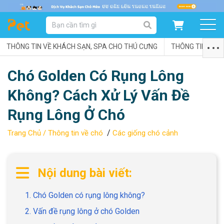
DANH MỤC SẢN PHẨM
THÔNG TIN VỀ KHÁCH SẠN, SPA CHO THÚ CƯNG
SẢN PHẨM DÀNH CHO MÈO
SẢN PHẨM DÀNH CHO CHÓ
THÔNG TIN VỀ C
Chó Golden Có Rụng Lông
SẨN PHẨM THEO THƯƠNG HIỆU
Không? Cách Xử Lý Vấn Đề
Rụng Lông Ở Chó
/
Trang Chủ /
Thông tin về chó
Các giống chó cảnh
Nội dung bài viết:
1. Chó Golden có rụng lông không?
2. Vấn đề rụng lông ở chó Golden