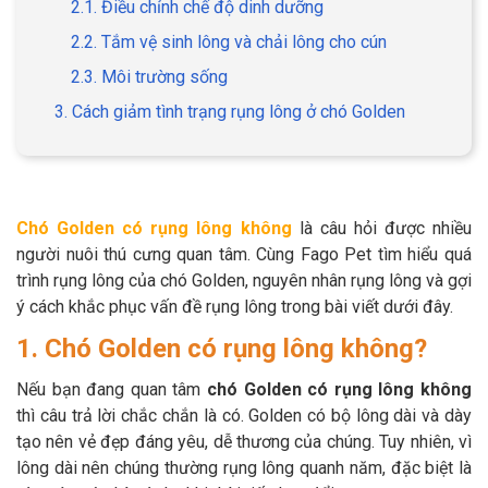
2.1. Điều chỉnh chế độ dinh dưỡng
2.2. Tắm vệ sinh lông và chải lông cho cún
2.3. Môi trường sống
3. Cách giảm tình trạng rụng lông ở chó Golden
GIỚI THIỆU
DỊCH VỤ
Khách sạn chó mèo
Spa chó mèo
Chó Golden có rụng lông không
là câu hỏi được nhiều
người nuôi thú cưng quan tâm. Cùng Fago Pet tìm hiểu quá
Dịch vụ cắt tỉa lông chó
trình rụng lông của chó Golden, nguyên nhân rụng lông và gợi
Dịch vụ huấn luyện chó
mèo
ý cách khắc phục vấn đề rụng lông trong bài viết dưới đây.
1. Chó Golden có rụng lông không?
Dịch vụ mua bán chó
Dịch vụ phối giống chó
mèo
mèo
Nếu bạn đang quan tâm
chó Golden có rụng lông không
thì câu trả lời chắc chắn là có. Golden có bộ lông dài và dày
tạo nên vẻ đẹp đáng yêu, dễ thương của chúng. Tuy nhiên, vì
TIN TỨC
lông dài nên chúng thường rụng lông quanh năm, đặc biệt là
Thông tin về khách sạn,