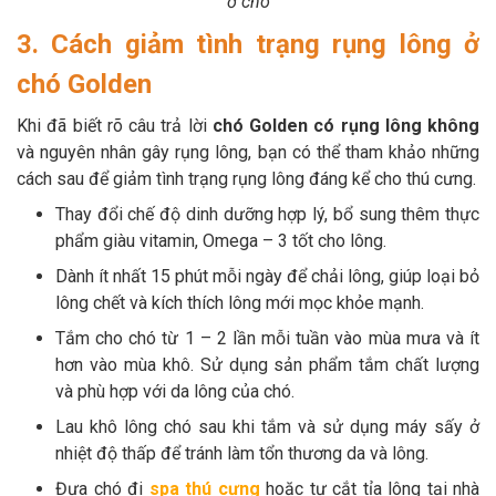
ở chó
3. Cách giảm tình trạng rụng lông ở
chó Golden
Khi đã biết rõ câu trả lời
chó Golden có rụng lông không
và nguyên nhân gây rụng lông, bạn có thể tham khảo những
cách sau để giảm tình trạng rụng lông đáng kể cho thú cưng.
Thay đổi chế độ dinh dưỡng hợp lý, bổ sung thêm thực
phẩm giàu vitamin, Omega – 3 tốt cho lông.
Dành ít nhất 15 phút mỗi ngày để chải lông, giúp loại bỏ
lông chết và kích thích lông mới mọc khỏe mạnh.
Tắm cho chó từ 1 – 2 lần mỗi tuần vào mùa mưa và ít
hơn vào mùa khô. Sử dụng sản phẩm tắm chất lượng
và phù hợp với da lông của chó.
Lau khô lông chó sau khi tắm và sử dụng máy sấy ở
nhiệt độ thấp để tránh làm tổn thương da và lông.
Đưa chó đi
spa thú cưng
hoặc tự cắt tỉa lông tại nhà