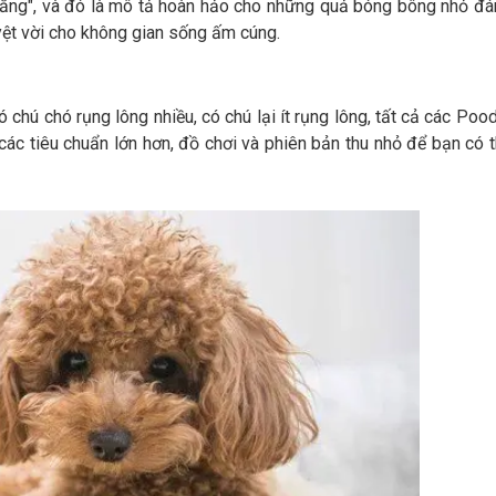
trắng", và đó là mô tả hoàn hảo cho những quả bóng bông nhỏ đ
yệt vời cho không gian sống ấm cúng.
chú chó rụng lông nhiều, có chú lại ít rụng lông, tất cả các Poo
ác tiêu chuẩn lớn hơn, đồ chơi và phiên bản thu nhỏ để bạn có 