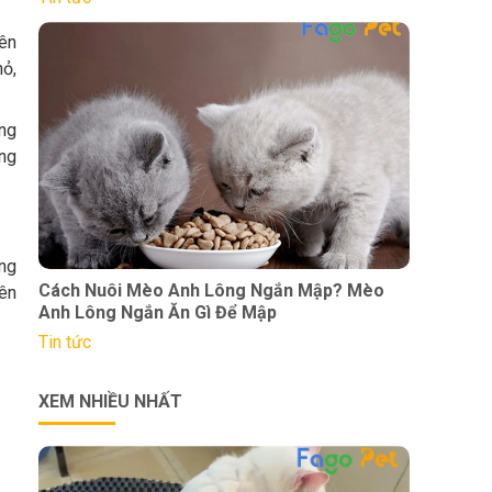
tên
hỏ,
úng
ông
ụng
Cách Nuôi Mèo Anh Lông Ngắn Mập? Mèo
rên
Anh Lông Ngắn Ăn Gì Để Mập
Tin tức
XEM NHIỀU NHẤT