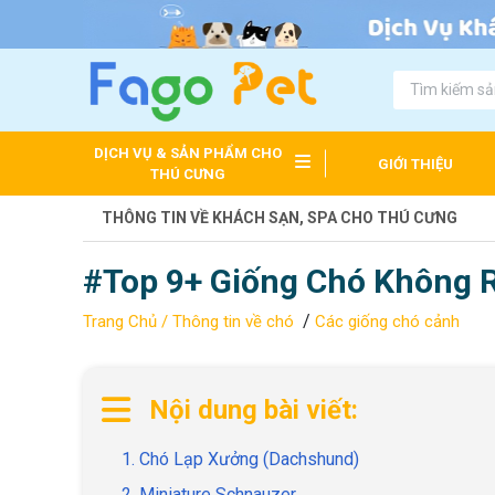
DỊCH VỤ & SẢN PHẨM CHO
GIỚI THIỆU
THÚ CƯNG
THÔNG TIN VỀ KHÁCH SẠN, SPA CHO THÚ CƯNG
#Top 9+ Giống Chó Không 
/
Trang Chủ /
Thông tin về chó
Các giống chó cảnh
Nội dung bài viết:
1. Chó Lạp Xưởng (Dachshund)
2. Miniature Schnauzer