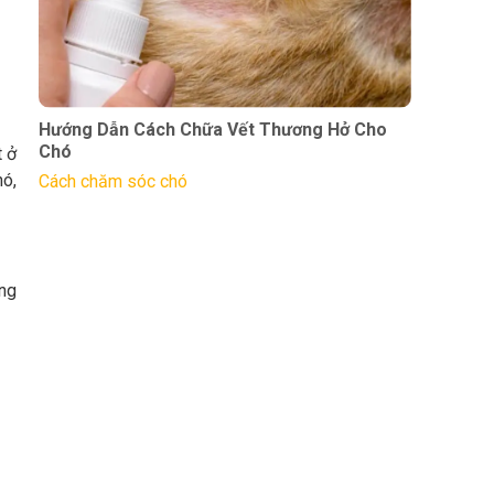
Hướng Dẫn Cách Chữa Vết Thương Hở Cho
Chó
t ở
hó,
Cách chăm sóc chó
òng