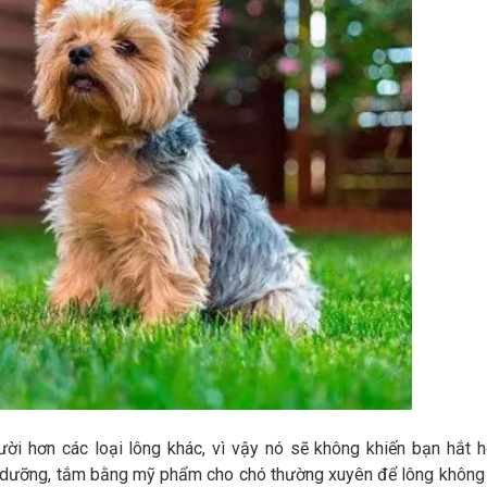
ời hơn các loại lông khác, vì vậy nó sẽ không khiến bạn hắt h
ảo dưỡng, tắm bằng mỹ phẩm cho chó thường xuyên để lông không