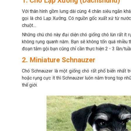
1. Chó Lạp Xưởng (Dachshund)
Với thân hình gồm lưng dài cùng 4 chân siêu ngắn k
gọi là chó Lạp Xưởng. Có nguồn gốc xuất xứ từ nước
chuột…
Những chú chó này đại diện chó giống chó lùn rất ít 
không rụng quanh năm. Bạn sẽ không tốn quá nhiều t
đoạn tắm gội bạn cũng chỉ cần thực hiện 2 - 3 lần/tuầ
2. Miniature Schnauzer
Chó Schnauzer là một giống chó rất phổ biến nhất t
hoặc rụng cực ít thì Schnauzer luôn nằm trong top nh
thế giới.