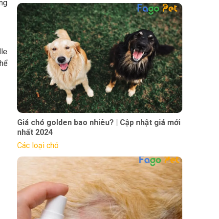
áng
dle
thể
Giá chó golden bao nhiêu? | Cập nhật giá mới
nhất 2024
Các loại chó