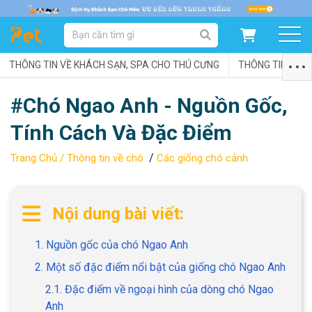
DANH MỤC SẢN PHẨM
THÔNG TIN VỀ KHÁCH SẠN, SPA CHO THÚ CƯNG
SẢN PHẨM DÀNH CHO MÈO
SẢN PHẨM DÀNH CHO CHÓ
THÔNG TIN VỀ C
#Chó Ngao Anh - Nguồn Gốc,
SẨN PHẨM THEO THƯƠNG HIỆU
Tính Cách Và Đặc Điểm
/
Trang Chủ /
Thông tin về chó
Các giống chó cảnh
Nội dung bài viết:
1. Nguồn gốc của chó Ngao Anh
2. Một số đặc điểm nổi bật của giống chó Ngao Anh
2.1. Đặc điểm về ngoại hình của dòng chó Ngao
Anh