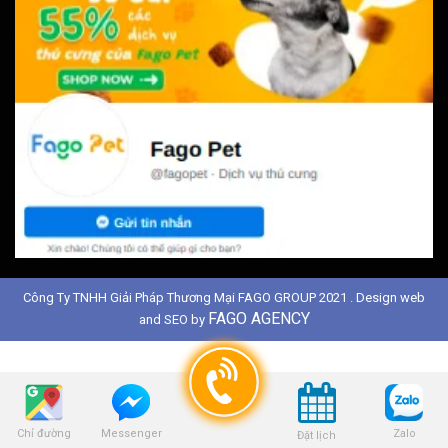
Công Ty TNHH Giải Pháp Thương Mại FAGO GROUP 2021 . Design web
FAGO AGENCY
and SEO by
Chỉ đường
Zalo
Messenger
Đặt lịch