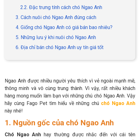
2.2. Đặc trưng tính cách chó Ngao Anh
3. Cách nuôi chó Ngao Anh đúng cách
4. Giống chó Ngao Anh có giá bán bao nhiêu?
GIỚI THIỆU
5. Những lưu ý khi nuôi chó Ngao Anh
6. Địa chỉ bán chó Ngao Anh uy tín giá tốt
DỊCH VỤ
Khách sạn chó mèo
Spa chó mèo
Dịch vụ cắt tỉa lông chó
Ngao Anh được nhiều người yêu thích vì vẻ ngoài mạnh mẽ,
Dịch vụ huấn luyện chó
mèo
thông minh và vô cùng trung thành. Vì vậy, rất nhiều khách
hàng mong muốn làm bạn với những chú chó Ngao Anh. Vậy
Dịch vụ mua bán chó
Dịch vụ phối giống chó
hãy cùng Fago Pet tìm hiểu về những chú
chó Ngao Anh
mèo
mèo
này nhé!
1. Nguồn gốc của chó Ngao Anh
TIN TỨC
Chó Ngao Anh
hay thường được nhắc đến với cái tên
Thông tin về khách sạn,