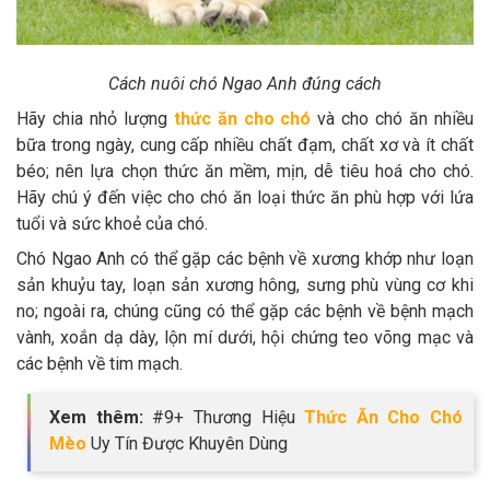
Cách nuôi chó Ngao Anh đúng cách
Hãy chia nhỏ lượng
thức ăn cho chó
và cho chó ăn nhiều
bữa trong ngày, cung cấp nhiều chất đạm, chất xơ và ít chất
béo; nên lựa chọn thức ăn mềm, mịn, dễ tiêu hoá cho chó.
Hãy chú ý đến việc cho chó ăn loại thức ăn phù hợp với lứa
tuổi và sức khoẻ của chó.
Chó Ngao Anh có thể gặp các bệnh về xương khớp như loạn
sản khuỷu tay, loạn sản xương hông, sưng phù vùng cơ khi
no; ngoài ra, chúng cũng có thể gặp các bệnh về bệnh mạch
vành, xoắn dạ dày, lộn mí dưới, hội chứng teo võng mạc và
các bệnh về tim mạch.
Xem thêm:
#9+ Thương Hiệu
Thức Ăn Cho Chó
Mèo
Uy Tín Được Khuyên Dùng