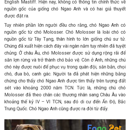
English Mastiff. Hiện nay, không có thông tin chính thức về
Thông tin về chó
spa cho thú cưng
nguồn gốc của giống chó Ngao Anh và có hai giả thuyết
được đặt ra.
Thông tin về mèo
Tuy nhiên phần lớn người đều cho rằng, chó Ngao Anh có
nguồn gốc từ chó Molosser. Chó Molosser là loài chó có
CHÍNH SÁCH
nguồn gốc từ Tây Tạng, thân hình to lớn giống chú sư tử.
Chúng đã xuất hiện cách đây vài ngàn năm tuy nhiên đã tuyệt
Chính sách mua hàng
Chính sách vận chuyển
chủng. Ở châu Âu, chó Molosser được sử dụng rộng rãi để
săn lợn rừng và trở thành chó bảo vệ. Còn ở Anh, những chú
Chính sách bảo hành
Chính sách bảo mật
chó này được nuôi để phục vụ trong quân đội, săn bắn, chọi
chó, đua bò, canh gác. Người ta đã phát hiện những bằng
Chính sách đổi trả
chứng cho thấy chó Ngao Anh được tìm thấy trên tượng đất
sét vào khoảng 2000 năm TCN. Tức là, những chú chó
LIÊN HỆ
Molosser đã theo chân các thương nhân sang Châu Âu vào
khoảng thế kỷ IV – VI TCN, sau đó di cư đến Ấn Độ, Bắc
Trung Quốc. Chó Ngao Anh cũng được ra đời từ đấy.
TỔNG ĐÀI TƯ VẤN
0929894774