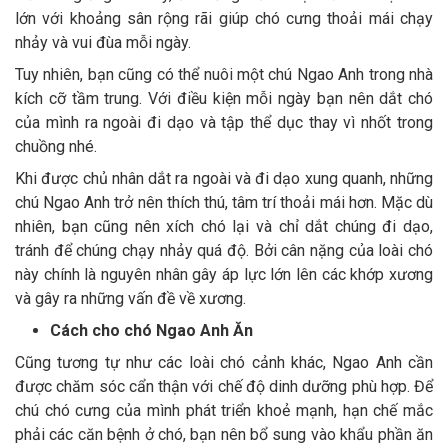
lớn với khoảng sân rộng rãi giúp chó cưng thoải mái chạy
nhảy và vui đùa mỗi ngày.
Tuy nhiên, bạn cũng có thể nuôi một chú Ngao Anh trong nhà
kích cỡ tầm trung. Với điều kiện mỗi ngày bạn nên dắt chó
của mình ra ngoài đi dạo và tập thể dục thay vì nhốt trong
chuồng nhé.
Khi được chủ nhân dắt ra ngoài và đi dạo xung quanh, những
chú Ngao Anh trở nên thích thú, tâm trí thoải mái hơn. Mặc dù
nhiên, bạn cũng nên xích chó lại và chỉ dắt chúng đi dạo,
tránh để chúng chạy nhảy quá độ. Bởi cân nặng của loài chó
này chính là nguyên nhân gây áp lực lớn lên các khớp xương
và gây ra những vấn đề về xương.
Cách cho chó Ngao Anh Ăn
Cũng tương tự như các loài chó cảnh khác, Ngao Anh cần
được chăm sóc cẩn thận với chế độ dinh dưỡng phù hợp. Để
chú chó cưng của mình phát triển khoẻ mạnh, hạn chế mắc
phải các căn bệnh ở chó, bạn nên bổ sung vào khẩu phần ăn