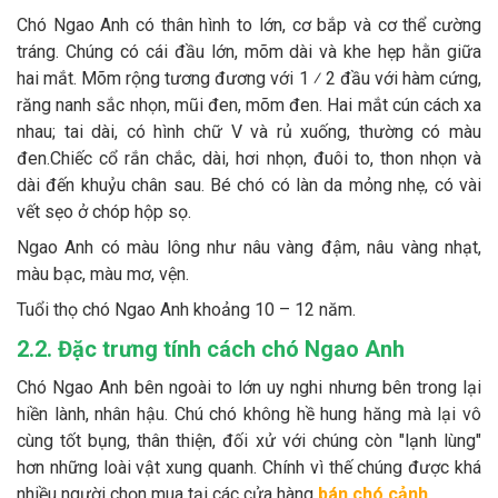
Chó Ngao Anh có thân hình to lớn, cơ bắp và cơ thể cường
tráng. Chúng có cái đầu lớn, mõm dài và khe hẹp hằn giữa
hai mắt. Mõm rộng tương đương với 1 ⁄ 2 đầu với hàm cứng,
răng nanh sắc nhọn, mũi đen, mõm đen. Hai mắt cún cách xa
nhau; tai dài, có hình chữ V và rủ xuống, thường có màu
đen.Chiếc cổ rắn chắc, dài, hơi nhọn, đuôi to, thon nhọn và
dài đến khuỷu chân sau. Bé chó có làn da mỏng nhẹ, có vài
vết sẹo ở chóp hộp sọ.
Ngao Anh có màu lông như nâu vàng đậm, nâu vàng nhạt,
màu bạc, màu mơ, vện.
Tuổi thọ chó Ngao Anh khoảng 10 – 12 năm.
2.2. Đặc trưng tính cách chó Ngao Anh
Chó Ngao Anh bên ngoài to lớn uy nghi nhưng bên trong lại
hiền lành, nhân hậu. Chú chó không hề hung hăng mà lại vô
cùng tốt bụng, thân thiện, đối xử với chúng còn "lạnh lùng"
hơn những loài vật xung quanh. Chính vì thế chúng được khá
nhiều người chọn mua tại các cửa hàng
bán chó cảnh
.