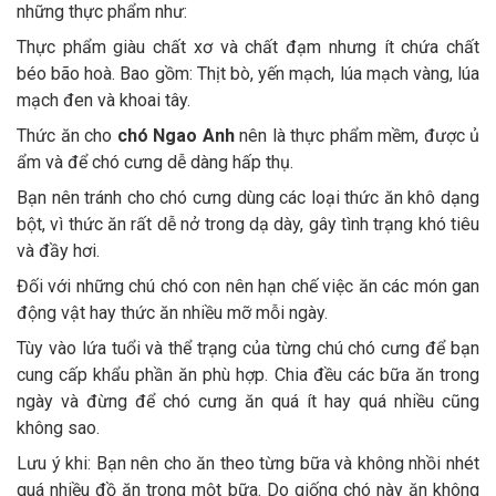
những thực phẩm như:
Thực phẩm giàu chất xơ và chất đạm nhưng ít chứa chất
béo bão hoà. Bao gồm: Thịt bò, yến mạch, lúa mạch vàng, lúa
mạch đen và khoai tây.
Thức ăn cho
chó Ngao Anh
nên là thực phẩm mềm, được ủ
ẩm và để chó cưng dễ dàng hấp thụ.
Bạn nên tránh cho chó cưng dùng các loại thức ăn khô dạng
bột, vì thức ăn rất dễ nở trong dạ dày, gây tình trạng khó tiêu
và đầy hơi.
Đối với những chú chó con nên hạn chế việc ăn các món gan
động vật hay thức ăn nhiều mỡ mỗi ngày.
Tùy vào lứa tuổi và thể trạng của từng chú chó cưng để bạn
cung cấp khẩu phần ăn phù hợp. Chia đều các bữa ăn trong
ngày và đừng để chó cưng ăn quá ít hay quá nhiều cũng
không sao.
Lưu ý khi: Bạn nên cho ăn theo từng bữa và không nhồi nhét
quá nhiều đồ ăn trong một bữa. Do giống chó này ăn không