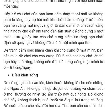
cách giúp chú chó con của mình thích nghi với nếp sinh hoạt
mỗi ngày.
Hãy để chú chó của bạn luôn cảm thấy thoải mái và không
phải lo lắng hay sợ hãi mỗi khi chủ nhân lo lắng. Trước tiên,
bạn nên vắng mặt một vài giờ rồi dần dần mới tìm cách vắng
nhà ít ngày cho đến khi tăng dần tần suất để chó cưng ở một
mình. Lưu ý, hãy tạo cho chó cưng niềm tin rằng bạn nhất
định sẽ quay lại và không để chó ở một mình quá lâu.
Để tránh cảm giác nhàm chán khi chó cưng ở một mình, bạn
nên mua đồ chơi cho chó cưng. Dù là chó con hay chó lớn thì
bạn hãy nhớ rằng, không nên để chó cưng sống một mình từ
6 – 8 tiếng/ngày.
Điều kiện sống
Do có ngoại hình cao lớn, kích thước khổng lồ cho nên những
chú Ngao Anh không phù hợp được nuôi dưỡng và chăm sóc
ở môi trường có nhiệt độ ẩm thấp hay quá nóng. Do giống
chó này không thích bị nuôi nhốt và ở quá lâu trong chuồng.
Để nuôi giống chó này, đòi hỏi gia đình bạn cần có diện tích