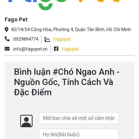
Fago Pet
43/14/34 Cộng Hòa, Phường 4, Quận Tân Bình, Hồ Chí Minh
0929894774
Fagopet
info@fagopet.vn
Fagopet
Bình luận #Chó Ngao Anh -
Nguồn Gốc, Tính Cách Và
Đặc Điểm