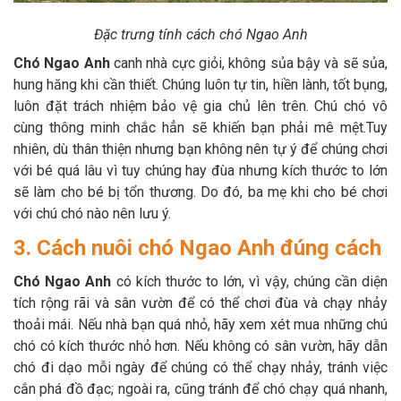
Đặc trưng tính cách chó Ngao Anh
Chó Ngao Anh
canh nhà cực giỏi, không sủa bậy và sẽ sủa,
hung hăng khi cần thiết. Chúng luôn tự tin, hiền lành, tốt bụng,
luôn đặt trách nhiệm bảo vệ gia chủ lên trên. Chú chó vô
cùng thông minh chắc hẳn sẽ khiến bạn phải mê mệt.Tuy
nhiên, dù thân thiện nhưng bạn không nên tự ý để chúng chơi
với bé quá lâu vì tuy chúng hay đùa nhưng kích thước to lớn
sẽ làm cho bé bị tổn thương. Do đó, ba mẹ khi cho bé chơi
với chú chó nào nên lưu ý.
3. Cách nuôi chó Ngao Anh đúng cách
Chó Ngao Anh
có kích thước to lớn, vì vậy, chúng cần diện
tích rộng rãi và sân vườn để có thể chơi đùa và chạy nhảy
thoải mái. Nếu nhà bạn quá nhỏ, hãy xem xét mua những chú
chó có kích thước nhỏ hơn. Nếu không có sân vườn, hãy dẫn
chó đi dạo mỗi ngày để chúng có thể chạy nhảy, tránh việc
cắn phá đồ đạc; ngoài ra, cũng tránh để chó chạy quá nhanh,