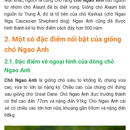
Mặt khác, người ta cũng cho rằng
chó Ngao Anh
bắt nguồn
từ nhóm chó Alaunt đã bị diệt vong. Giống chó Alaunt bắt
nguồn từ Trung Á, đó là tổ tiên của chó Kavkaz (chó Ngao
Nga, Caucasian Shepherd dog). Ngao Anh cũng đã được
hình thành kể từ thời điểm cách đây hơn 500 năm.
2. Một số đặc điểm nổi bật của giống
chó Ngao Anh
2.1. Đặc điểm về ngoại hình của dòng chó
Ngao Anh
Chó Ngao Anh
là giống chó siêu to khổng lồ, chúng vừa
cao, vừa to lớn lại nặng ký. Chiều cao của chúng chỉ đứng
sau giống chó Great Dane. Chó Ngao Anh đực trưởng thành
có thể cao đến 77cm và nặng đến 91kg. Chó Ngao Anh cái
sẽ có chiều cao lớn hơn nữa, khoảng gần 69cm và nặng đến
68kg.