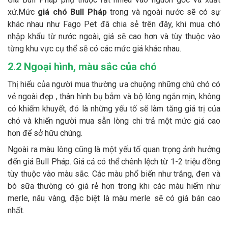
xứ.Mức
giá chó Bull Pháp
trong và ngoài nước sẽ có sự
khác nhau như Fago Pet đã chia sẻ trên đây, khi mua chó
nhập khẩu từ nước ngoài, giá sẽ cao hơn và tùy thuộc vào
từng khu vực cụ thể sẽ có các mức giá khác nhau.
2.2 Ngoại hình, màu sắc của chó
Thị hiếu của người mua thường ưa chuộng những chú chó có
vẻ ngoài đẹp , thân hình bụ bẫm và bộ lông ngắn mịn, không
có khiếm khuyết, đó là những yếu tố sẽ làm tăng giá trị của
chó và khiến người mua sẵn lòng chi trả một mức giá cao
hơn để sở hữu chúng.
Ngoài ra màu lông cũng là một yếu tố quan trọng ảnh hưởng
đến giá Bull Pháp. Giá cả có thể chênh lệch từ 1-2 triệu đồng
tùy thuộc vào màu sắc. Các màu phổ biến như trắng, đen và
bò sữa thường có giá rẻ hơn trong khi các màu hiếm như
merle, nâu vàng, đặc biệt là màu merle sẽ có giá bán cao
nhất.