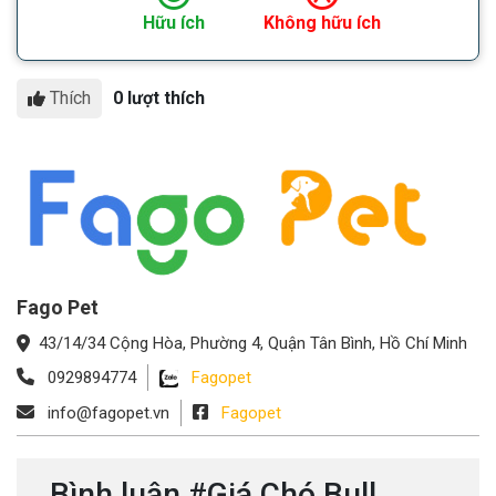
Hữu ích
Không hữu ích
Thích
0 lượt thích
Fago Pet
43/14/34 Cộng Hòa, Phường 4, Quận Tân Bình, Hồ Chí Minh
0929894774
Fagopet
info@fagopet.vn
Fagopet
Bình luận #Giá Chó Bull