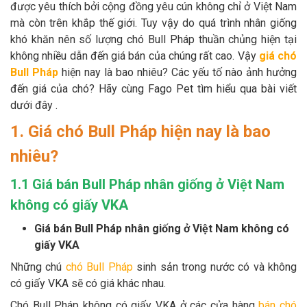
được yêu thích bởi cộng đồng yêu cún không chỉ ở Việt Nam
Thông tin về chó
spa cho thú cưng
mà còn trên khắp thế giới. Tuy vậy do quá trình nhân giống
khó khăn nên số lượng chó Bull Pháp thuần chủng hiện tại
Thông tin về mèo
không nhiều dẫn đến giá bán của chúng rất cao. Vậy
giá chó
Bull Pháp
hiện nay là bao nhiêu? Các yếu tố nào ảnh hưởng
CHÍNH SÁCH
đến giá của chó? Hãy cùng Fago Pet tìm hiểu qua bài viết
dưới đây .
Chính sách mua hàng
Chính sách vận chuyển
1. Giá chó Bull Pháp hiện nay là bao
Chính sách bảo hành
Chính sách bảo mật
nhiêu?
Chính sách đổi trả
1.1 Giá bán Bull Pháp nhân giống ở Việt Nam
không có giấy VKA
LIÊN HỆ
Giá bán Bull Pháp nhân giống ở Việt Nam không có
giấy VKA
TỔNG ĐÀI TƯ VẤN
Những chú
chó Bull Pháp
sinh sản trong nước có và không
0929894774
có giấy VKA sẽ có giá khác nhau.
Chó Bull Pháp không có giấy VKA ở các cửa hàng
bán chó