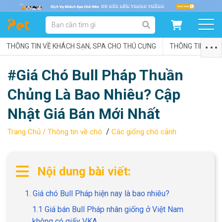
DANH MỤC SẢN PHẨM
THÔNG TIN VỀ KHÁCH SẠN, SPA CHO THÚ CƯNG
SẢN PHẨM DÀNH CHO MÈO
SẢN PHẨM DÀNH CHO CHÓ
THÔNG TIN VỀ C
#Giá Chó Bull Pháp Thuần
SẨN PHẨM THEO THƯƠNG HIỆU
Chủng Là Bao Nhiêu? Cập
Nhật Giá Bán Mới Nhất
/
Trang Chủ /
Thông tin về chó
Các giống chó cảnh
Nội dung bài viết:
1. Giá chó Bull Pháp hiện nay là bao nhiêu?
1.1 Giá bán Bull Pháp nhân giống ở Việt Nam
không có giấy VKA