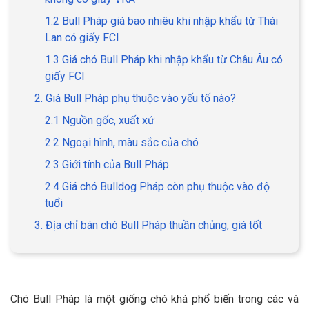
1.2 Bull Pháp giá bao nhiêu khi nhập khẩu từ Thái
Lan có giấy FCI
1.3 Giá chó Bull Pháp khi nhập khẩu từ Châu Âu có
GIỚI THIỆU
giấy FCI
2. Giá Bull Pháp phụ thuộc vào yếu tố nào?
DỊCH VỤ
2.1 Nguồn gốc, xuất xứ
Khách sạn chó mèo
Spa chó mèo
2.2 Ngoại hình, màu sắc của chó
2.3 Giới tính của Bull Pháp
Dịch vụ cắt tỉa lông chó
Dịch vụ huấn luyện chó
2.4 Giá chó Bulldog Pháp còn phụ thuộc vào độ
mèo
tuổi
Dịch vụ mua bán chó
Dịch vụ phối giống chó
3. Địa chỉ bán chó Bull Pháp thuần chủng, giá tốt
mèo
mèo
TIN TỨC
Chó Bull Pháp là một giống chó khá phổ biến trong các và
Thông tin về khách sạn,