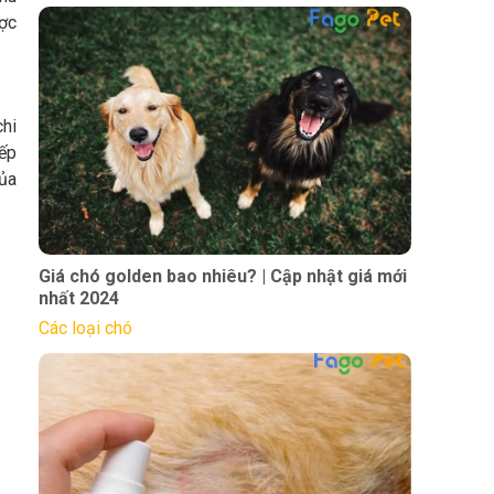
ược
hi
iếp
ủa
Giá chó golden bao nhiêu? | Cập nhật giá mới
nhất 2024
Các loại chó