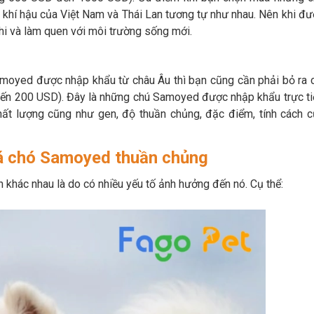
khí hậu của Việt Nam và Thái Lan tương tự như nhau. Nên khi đ
ghi và làm quen với môi trường sống mới.
oyed được nhập khẩu từ châu Âu thì bạn cũng cần phải bỏ ra c
 đến 200 USD). Đây là những chú Samoyed được nhập khẩu trực t
hất lượng cũng như gen, độ thuần chủng, đặc điểm, tính cách c
iá chó Samoyed thuần chủng
h khác nhau là do có nhiều yếu tố ảnh hưởng đến nó. Cụ thể: