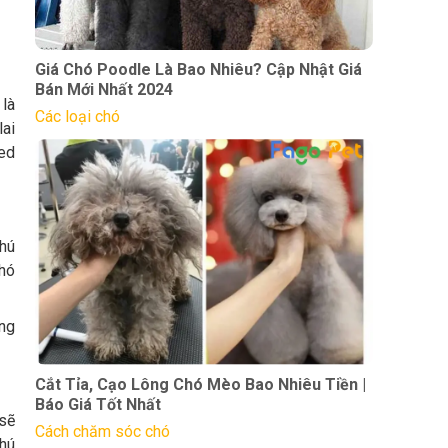
Giá Chó Poodle Là Bao Nhiêu? Cập Nhật Giá
Bán Mới Nhất 2024
 là
Các loại chó
lai
yed
chú
chó
ũng
Cắt Tỉa, Cạo Lông Chó Mèo Bao Nhiêu Tiền |
Báo Giá Tốt Nhất
sẽ
Cách chăm sóc chó
hú