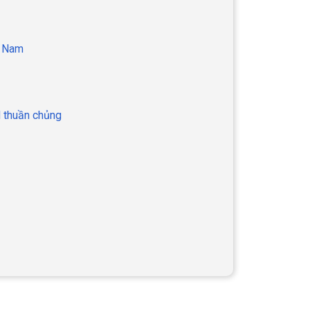
ệt Nam
d thuần chủng
ó