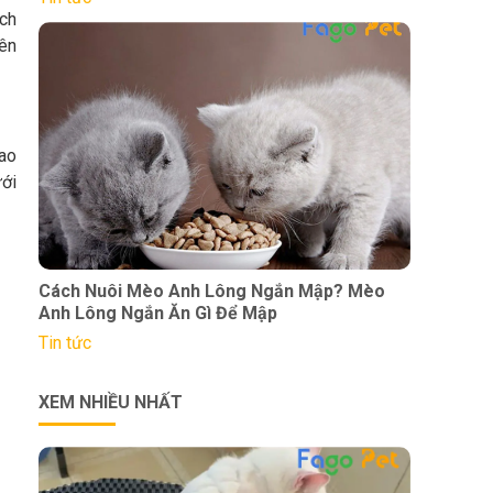
ích
ên
bao
ới
Cách Nuôi Mèo Anh Lông Ngắn Mập? Mèo
Anh Lông Ngắn Ăn Gì Để Mập
Tin tức
XEM NHIỀU NHẤT