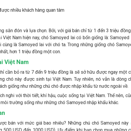
ược nhiều khách hàng quan tâm
 săn đón và lựa chọn. Bởi, với giá bán chỉ từ 1 đến 3 triệu đồng
i Việt Nam hiện nay, chó Samoyed lai có bốn giống là: Samoyed 
i cùng là Samoyed lai với chó ta. Trong những giống chó Samo
 nhất, hơn 1 triệu đồng một con.
ại Việt Nam
ỉ cần bỏ ra từ 7 đến 9 triệu đồng là sẽ sở hữu được ngay một 
g chó này được sinh tại Việt Nam. Tuy nhiên, nó vẫn là dòng 
cách giống như những chú chó được nhập khẩu từ nước ngoài về.
h nghi với thời tiết, khí hậu, cuộc sống tại Việt Nam. Thế nên, c
đổi môi trường sống như những chó Samoyed nhập khẩu khác.
Lan
được bán với mức giá bao nhiêu? Những chú chó Samoyed này 
ảng 500 USD đến 1000 USD). Ưu điểm khi bạn chọn mua những c