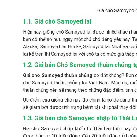
Giá chó Samoyed đ
1.1. Giá chó Samoyed lai
Hiện nay, giống chó Samoyed lai được nhiều khách hàng
bạn có thể sở hữu ngay một chú chó đáng yêu này. Tạ
Alaska, Samoyed lai Husky, Samoyed lai Nhật và cuố
lai kể trên thì Samoyed lai với chó ta có mức giá thấp
1.2. Giá bán Chó Samoyed thuần chủng t
Giá chó Samoyed thuần chủng
có đắt không? Bạn ch
chó Samoyed thuần chủng tại Việt Nam. Mặc dù, giốn
thuần chủng nên sẽ mang theo những đặc điểm, tính 
Ưu điểm của giống chó này đó chính là nó dễ dàng thíc
sẽ giảm bớt được tình trạng bệnh tật khi phải thay 
1.3. Giá bán chó Samoyed nhập từ Thái 
Giá chó Samoyed nhập khẩu từ Thái Lan hiện nay 
được bán từ 10 triệu đồng đến 20 triệu đồng (kho