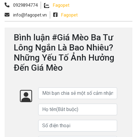
0929894774
Fagopet
info@fagopet.vn
Fagopet
Bình luận #Giá Mèo Ba Tư
Lông Ngắn Là Bao Nhiêu?
Những Yếu Tố Ảnh Hưởng
Đến Giá Mèo