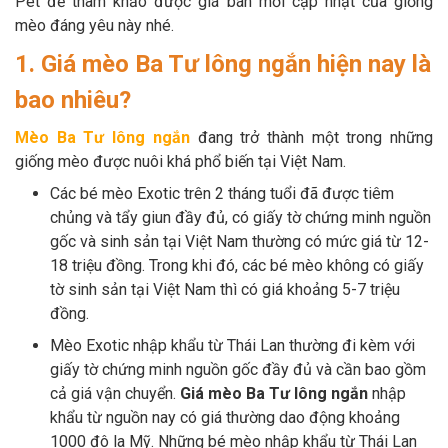
Pet để tham khảo được giá bán mới cập nhật của giống
Thông tin về chó
spa cho thú cưng
mèo đáng yêu này nhé.
1. Giá mèo Ba Tư lông ngắn hiện nay là
Thông tin về mèo
bao nhiêu?
CHÍNH SÁCH
Mèo Ba Tư lông ngắn
đang trở thành một trong những
giống mèo được nuôi khá phổ biến tại Việt Nam.
Chính sách mua hàng
Chính sách vận chuyển
Các bé mèo Exotic trên 2 tháng tuổi đã được tiêm
Chính sách bảo hành
Chính sách bảo mật
chủng và tẩy giun đầy đủ, có giấy tờ chứng minh nguồn
gốc và sinh sản tại Việt Nam thường có mức giá từ 12-
Chính sách đổi trả
18 triệu đồng. Trong khi đó, các bé mèo không có giấy
tờ sinh sản tại Việt Nam thì có giá khoảng 5-7 triệu
đồng.
LIÊN HỆ
Mèo Exotic nhập khẩu từ Thái Lan thường đi kèm với
giấy tờ chứng minh nguồn gốc đầy đủ và cần bao gồm
TỔNG ĐÀI TƯ VẤN
cả giá vận chuyển.
Giá mèo Ba Tư lông ngắn
nhập
0929894774
khẩu từ nguồn nay có giá thường dao động khoảng
1000 đô la Mỹ. Những bé mèo nhập khẩu từ Thái Lan