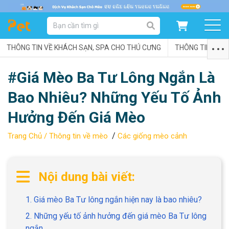
DANH MỤC SẢN PHẨM
THÔNG TIN VỀ KHÁCH SẠN, SPA CHO THÚ CƯNG
SẢN PHẨM DÀNH CHO MÈO
SẢN PHẨM DÀNH CHO CHÓ
THÔNG TIN VỀ C
#Giá Mèo Ba Tư Lông Ngắn Là
SẨN PHẨM THEO THƯƠNG HIỆU
Bao Nhiêu? Những Yếu Tố Ảnh
Hưởng Đến Giá Mèo
/
Trang Chủ /
Thông tin về mèo
Các giống mèo cảnh
Nội dung bài viết:
1. Giá mèo Ba Tư lông ngắn hiện nay là bao nhiêu?
2. Những yếu tố ảnh hưởng đến giá mèo Ba Tư lông
ngắn