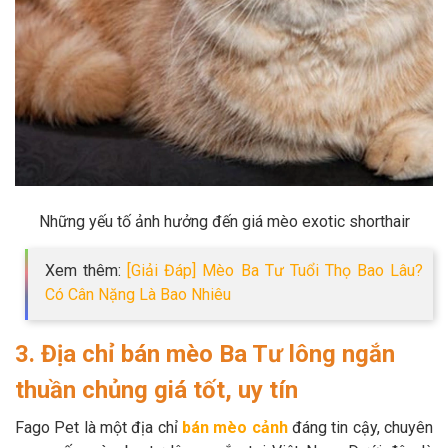
Những yếu tố ảnh hưởng đến giá mèo exotic shorthair
Xem thêm:
[Giải Đáp] Mèo Ba Tư Tuổi Thọ Bao Lâu?
Có Cân Nặng Là Bao Nhiêu
3. Địa chỉ bán mèo Ba Tư lông ngắn
thuần chủng giá tốt, uy tín
Fago Pet là một địa chỉ
bán mèo cảnh
đáng tin cậy, chuyên