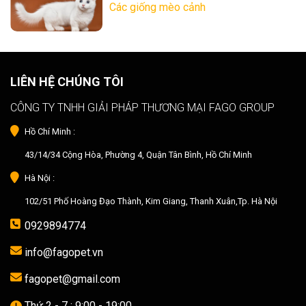
Các giống mèo cảnh
LIÊN HỆ CHÚNG TÔI
CÔNG TY TNHH GIẢI PHÁP THƯƠNG MẠI FAGO GROUP
Hồ Chí Minh :
43/14/34 Cộng Hòa, Phường 4, Quận Tân Bình, Hồ Chí Minh
Hà Nội :
102/51 Phố Hoàng Đạo Thành, Kim Giang, Thanh Xuân,Tp. Hà Nội
0929894774
info@fagopet.vn
fagopet@gmail.com
Thứ 2 - 7 : 9:00 - 19:00