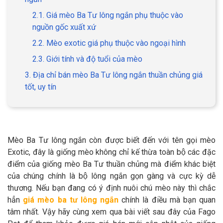
2.1. Giá mèo Ba Tư lông ngắn phụ thuộc vào
nguồn gốc xuất xứ
2.2. Mèo exotic giá phụ thuộc vào ngoại hình
GIỚI THIỆU
2.3. Giới tính và độ tuổi của mèo
3. Địa chỉ bán mèo Ba Tư lông ngắn thuần chủng giá
DỊCH VỤ
tốt, uy tín
Khách sạn chó mèo
Spa chó mèo
Dịch vụ cắt tỉa lông chó
Dịch vụ huấn luyện chó
mèo
Mèo Ba Tư lông ngắn còn được biết đến với tên gọi mèo
Exotic, đây là giống mèo không chỉ kế thừa toàn bộ các đặc
Dịch vụ mua bán chó
Dịch vụ phối giống chó
điểm của giống mèo Ba Tư thuần chủng mà điểm khác biệt
mèo
mèo
của chúng chính là bộ lông ngắn gọn gàng và cực kỳ dễ
thương. Nếu bạn đang có ý định nuôi chú mèo này thì chắc
hẳn
giá mèo ba tư lông ngắn
chính là điều mà bạn quan
TIN TỨC
tâm nhất. Vậy hãy cùng xem qua bài viết sau đây của Fago
Thông tin về khách sạn,