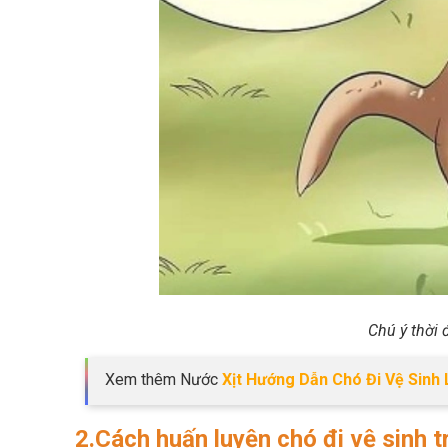
Chú ý thời 
Xem thêm Nước
Xịt Hướng Dẫn Chó Đi Vệ Sinh 
2.Cách huấn luyện chó đi vệ sinh 