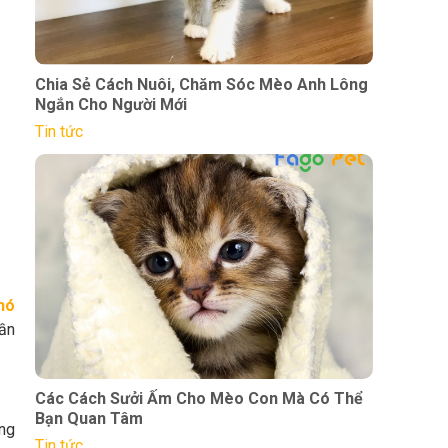
Chia Sẻ Cách Nuôi, Chăm Sóc Mèo Anh Lông
Ngắn Cho Người Mới
Tin tức
hó
hần
Các Cách Sưởi Ấm Cho Mèo Con Mà Có Thể
Bạn Quan Tâm
ững
Tin tức