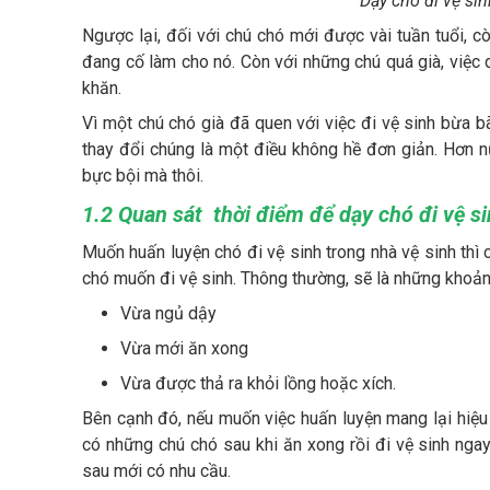
Dạy chó đi vệ si
Ngược lại, đối với chú chó mới được vài tuần tuổi, c
đang cố làm cho nó. Còn với những chú quá già, việc 
khăn.
Vì một chú chó già đã quen với việc đi vệ sinh bừa b
thay đổi chúng là một điều không hề đơn giản. Hơn n
bực bội mà thôi.
1.2 Quan sát thời điểm để dạy chó đi vệ si
Muốn huấn luyện chó đi vệ sinh trong nhà vệ sinh thì
chó muốn đi vệ sinh. Thông thường, sẽ là những khoảng 
Vừa ngủ dậy
Vừa mới ăn xong
Vừa được thả ra khỏi lồng hoặc xích.
Bên cạnh đó, nếu muốn việc huấn luyện mang lại hiệu 
có những chú chó sau khi ăn xong rồi đi vệ sinh nga
sau mới có nhu cầu.