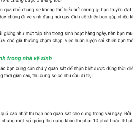
nh khi chúng được 3 tháng tuổi
òn quá nhỏ chúng sẽ không thể hiểu hết những gì bạn truyền đạt
dạy chúng đi vệ sinh đúng nơi quy định sẽ khiến bạn gặp nhiều 
ãi giống như một tập tính trong sinh hoạt hàng ngày, nên bạn m
ữa, chó già thường chậm chạp, việc huấn luyện chỉ khiến bạn t
nh trong nhà vệ sinh
 các bạn cũng cần chú ý quan sát để nhận biết được đúng thời đ
thời gian sau, thú cưng sẽ có nhu cầu đi tè, ị:
quả cao nhất thì bạn nên quan sát chó cưng trong vài ngày. Bởi
y nhưng một số giống thú cưng khác thì phải 10 phút hoặc 30 p