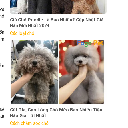
 và
khó
Giá Chó Poodle Là Bao Nhiêu? Cập Nhật Giá
Bán Mới Nhất 2024
uốn
Các loại chó
hêm
iểm
 sẽ
Cắt Tỉa, Cạo Lông Chó Mèo Bao Nhiêu Tiền |
Báo Giá Tốt Nhất
hút
Cách chăm sóc chó