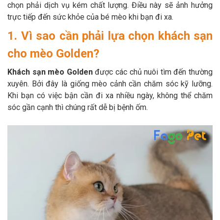
Thông tin về chó
chọn phải dịch vụ kém chất lượng. Điều này sẽ ảnh hưởng
spa cho thú cưng
trực tiếp đến sức khỏe của bé mèo khi bạn đi xa.
Thông tin về mèo
1. Vì sao cần phải lựa chọn khách sạn
cho mèo Golden?
CHÍNH SÁCH
Khách sạn mèo Golden
được các chủ nuôi tìm đến thường
Chính sách mua hàng
Chính sách vận chuyển
xuyên. Bởi đây là giống mèo cảnh cần chăm sóc kỹ lưỡng.
Khi bạn có việc bận cần đi xa nhiều ngày, không thể chăm
Chính sách bảo hành
Chính sách bảo mật
sóc gần cạnh thì chúng rất dễ bị bệnh ốm.
Chính sách đổi trả
LIÊN HỆ
TỔNG ĐÀI TƯ VẤN
0929894774