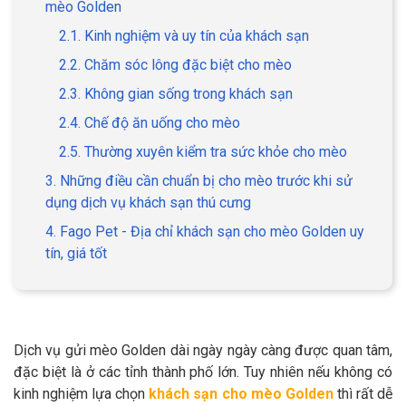
mèo Golden
2.1. Kinh nghiệm và uy tín của khách sạn
2.2. Chăm sóc lông đặc biệt cho mèo
2.3. Không gian sống trong khách sạn
GIỚI THIỆU
2.4. Chế độ ăn uống cho mèo
DỊCH VỤ
2.5. Thường xuyên kiểm tra sức khỏe cho mèo
3. Những điều cần chuẩn bị cho mèo trước khi sử
Khách sạn chó mèo
Spa chó mèo
dụng dịch vụ khách sạn thú cưng
Dịch vụ cắt tỉa lông chó
4. Fago Pet - Địa chỉ khách sạn cho mèo Golden uy
Dịch vụ huấn luyện chó
mèo
tín, giá tốt
Dịch vụ mua bán chó
Dịch vụ phối giống chó
mèo
mèo
Dịch vụ gửi mèo Golden dài ngày ngày càng được quan tâm,
TIN TỨC
đặc biệt là ở các tỉnh thành phố lớn. Tuy nhiên nếu không có
kinh nghiệm lựa chọn
khách sạn cho mèo Golden
thì rất dễ
Thông tin về khách sạn,