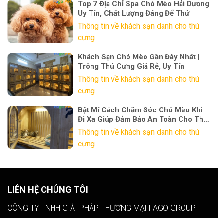
Top 7 Địa Chỉ Spa Chó Mèo Hải Dương
Uy Tín, Chất Lượng Đáng Để Thử
Thông tin về khách sạn dành cho thú
cưng
Khách Sạn Chó Mèo Gần Đây Nhất |
Trông Thú Cưng Giá Rẻ, Uy Tín
Thông tin về khách sạn dành cho thú
cưng
Bật Mí Cách Chăm Sóc Chó Mèo Khi
Đi Xa Giúp Đảm Bảo An Toàn Cho Thú
Cưng
Thông tin về khách sạn dành cho thú
cưng
LIÊN HỆ CHÚNG TÔI
CÔNG TY TNHH GIẢI PHÁP THƯƠNG MẠI FAGO GROUP