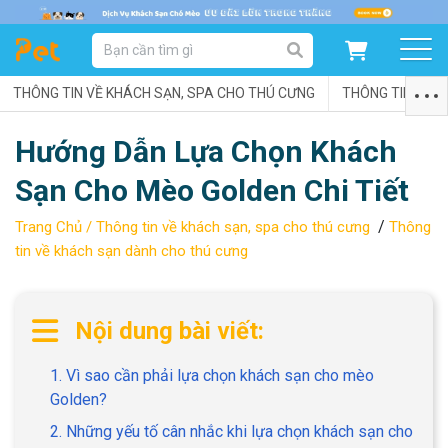
DANH MỤC SẢN PHẨM
THÔNG TIN VỀ KHÁCH SẠN, SPA CHO THÚ CƯNG
SẢN PHẨM DÀNH CHO MÈO
SẢN PHẨM DÀNH CHO CHÓ
THÔNG TIN VỀ C
Hướng Dẫn Lựa Chọn Khách
SẨN PHẨM THEO THƯƠNG HIỆU
Sạn Cho Mèo Golden Chi Tiết
/
Trang Chủ /
Thông tin về khách sạn, spa cho thú cưng
Thông
tin về khách sạn dành cho thú cưng
Nội dung bài viết:
1. Vì sao cần phải lựa chọn khách sạn cho mèo
Golden?
2. Những yếu tố cân nhắc khi lựa chọn khách sạn cho