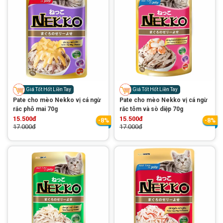
GIỚI THIỆU
DỊCH VỤ
Giá Tốt Hốt Liền Tay
Giá Tốt Hốt Liền Tay
Pate cho mèo Nekko vị cá ngừ
Pate cho mèo Nekko vị cá ngừ
Khách sạn chó mèo
Spa chó mèo
rắc phô mai 70g
rắc tôm và sò diệp 70g
15.500đ
15.500đ
-8%
-8%
Dịch vụ cắt tỉa lông chó
17.000đ
17.000đ
Dịch vụ huấn luyện chó
mèo
Dịch vụ mua bán chó
Dịch vụ phối giống chó
mèo
mèo
TIN TỨC
Thông tin về khách sạn,