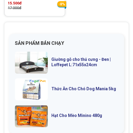
15.500đ
-8%
17.000đ
SẢN PHẨM BÁN CHẠY
Giường gỗ cho thú cưng - Đen |
Loffepet L:71x55x24cm
Thức Ăn Cho Chó Dog Mania 5kg
Hạt Cho Mèo Minino 480g