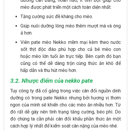
dưỡng cân bằng, hoàn hảo, ít tinh bột giúp cho
mèo được phát triển một cách toàn diện nhất.
Tăng cường sức đề kháng cho mèo.
Giúp nuôi dưỡng lông mèo thêm mượt mà và óng
ả hơn.
Viên pate mèo Nekko mềm mại kèm theo nước
sốt thịt độc đáo phù hợp cho cả bé mèo con
hoặc mèo lớn tuổi ăn trực tiếp. Bên cạnh đó bạn
cũng có thể dễ dàng trộn cùng thức ăn khô để
hấp dẫn và thu hút mèo hơn.
3.2. Nhược điểm của nekko pate
Tuy công ty đã cố gắng trong việc cân đối nguồn dinh
dưỡng có trong pate Nekko nhưng bởi hương vị thơm
ngon của mình sẽ khiến cho các mèo ăn nhiều hơn. Từ
đó rất dễ gây nên tình trạng tăng cường, béo phì. Do
đó chúng ta cần phải cân đối khẩu phần thức ăn một
cách hợp lý nhất để kiểm soát cân nặng của mèo nhé.