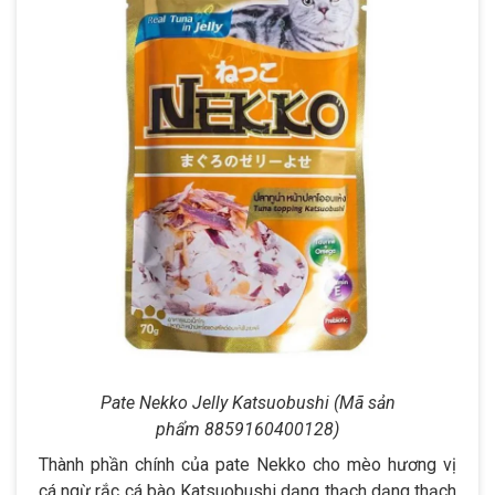
Pate Nekko Jelly Katsuobushi (Mã sản
phẩm 8859160400128)
Thành phần chính của pate Nekko cho mèo hương vị
cá ngừ rắc cá bào Katsuobushi dạng thạch dạng thạch