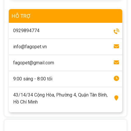
HỖ TRỢ
0929894774
info@fagopet.vn
fagopet@gmail.com
9:00 sáng - 8:00 tối
43/14/34 Cộng Hòa, Phường 4, Quận Tân Bình,
Hồ Chí Minh