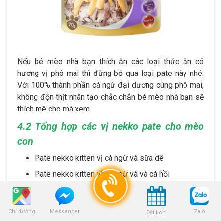
Nếu bé mèo nhà bạn thích ăn các loại thức ăn có
hương vị phô mai thì đừng bỏ qua loại pate này nhé.
Với 100% thành phần cá ngừ đại dương cùng phô mai,
không độn thịt nhân tạo chắc chắn bé mèo nhà bạn sẽ
thích mê cho mà xem.
4.2 Tổng hợp các vị nekko pate cho mèo
con
Pate nekko kitten vị cá ngừ và sữa dê
Pate nekko kitten vị cá ngừ và và cá hồi
Pate nekko kitten vị cá ngừ xay nhuyễn
5. Mua pate nekko cho mèo ở đâu?
Chỉ đường
Zalo
Messenger
Đặt lịch