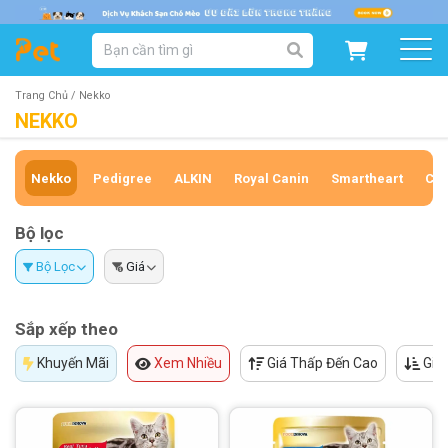
DANH MỤC SẢN PHẨM
SẢN PHẨM DÀNH CHO MÈO
SẢN PHẨM DÀNH CHO CHÓ
Trang Chủ /
Nekko
NEKKO
SẨN PHẨM THEO THƯƠNG HIỆU
Nekko
Pedigree
ALKIN
Royal Canin
Smartheart
Cla
Bộ lọc
Bộ Lọc
Giá
Sắp xếp theo
Khuyến Mãi
Xem Nhiều
Giá Thấp Đến Cao
Giá