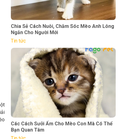
Chia Sẻ Cách Nuôi, Chăm Sóc Mèo Anh Lông
Ngắn Cho Người Mới
Tin tức
một
iải
èo
Các Cách Sưởi Ấm Cho Mèo Con Mà Có Thể
Bạn Quan Tâm
Tin tức