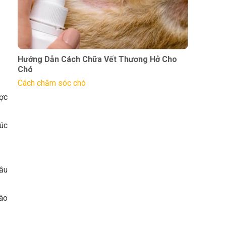
Hướng Dẫn Cách Chữa Vết Thương Hở Cho
Chó
Cách chăm sóc chó
ợc
xúc
ầu
vào