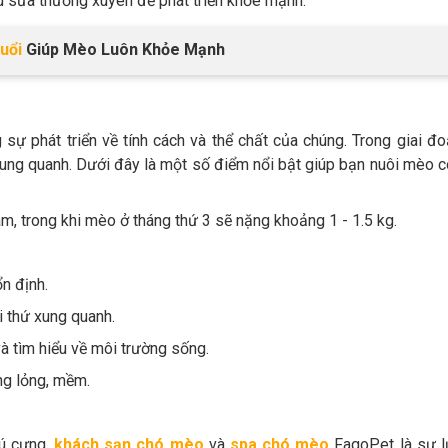
 sữa thường xuyên để phát triển khỏe mạnh.
uổi
Giúp Mèo Luôn Khỏe Mạnh
 sự phát triển về tính cách và thể chất của chúng. Trong giai đ
ung quanh. Dưới đây là một số điểm nổi bật giúp bạn nuôi mèo 
m, trong khi mèo ở tháng thứ 3 sẽ nặng khoảng 1 - 1.5 kg.
n định.
 thứ xung quanh.
à tìm hiểu về môi trường sống.
ng lỏng, mềm.
hú cưng,
khách sạn chó mèo
và
spa chó mèo
FagoPet là sự l