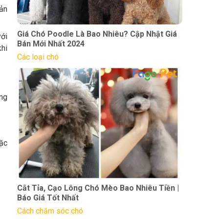
ản
Giá Chó Poodle Là Bao Nhiêu? Cập Nhật Giá
với
Bán Mới Nhất 2024
khi
Các loại chó
ng
ặc
Cắt Tỉa, Cạo Lông Chó Mèo Bao Nhiêu Tiền |
Báo Giá Tốt Nhất
Cách chăm sóc chó