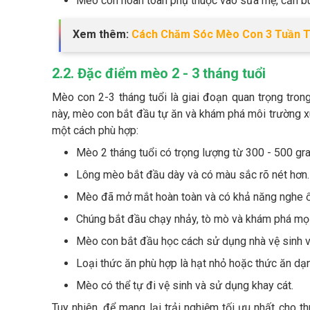
Mèo con hoàn toàn phụ thuộc vào sữa mẹ, cần bú
Xem thêm:
Cách Chăm Sóc Mèo Con 3 Tuần T
2.2. Đặc điểm mèo 2 - 3 tháng tuổi
Mèo con 2-3 tháng tuổi là giai đoạn quan trọng trong
này, mèo con bắt đầu tự ăn và khám phá môi trường x
một cách phù hợp:
Mèo 2 tháng tuổi có trọng lượng từ 300 - 500 gra
Lông mèo bắt đầu dày và có màu sắc rõ nét hơn.
Mèo đã mở mắt hoàn toàn và có khả năng nghe ổ
Chúng bắt đầu chạy nhảy, tò mò và khám phá mọi
Mèo con bắt đầu học cách sử dụng nhà vệ sinh v
Loại thức ăn phù hợp là hạt nhỏ hoặc thức ăn dạ
Mèo có thể tự đi vệ sinh và sử dụng khay cát.
Tuy nhiên, để mang lại trải nghiệm tối ưu nhất cho t