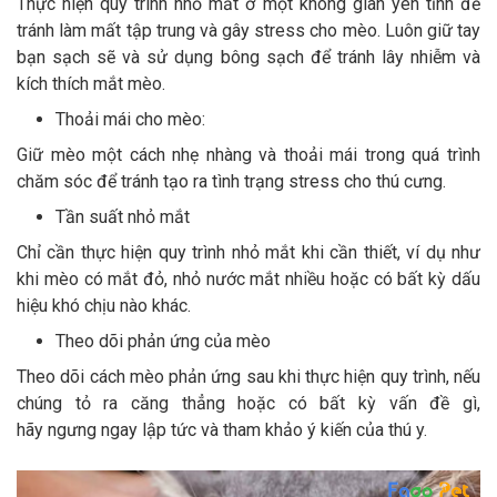
Thực hiện quy trình nhỏ mắt ở một không gian yên tĩnh để
tránh làm mất tập trung và gây stress cho mèo. Luôn giữ tay
bạn sạch sẽ và sử dụng bông sạch để tránh lây nhiễm và
kích thích mắt mèo.
Thoải mái cho mèo:
Giữ mèo một cách nhẹ nhàng và thoải mái trong quá trình
chăm sóc để tránh tạo ra tình trạng stress cho thú cưng.
Tần suất nhỏ mắt
Chỉ cần thực hiện quy trình nhỏ mắt khi cần thiết, ví dụ như
khi mèo có mắt đỏ, nhỏ nước mắt nhiều hoặc có bất kỳ dấu
hiệu khó chịu nào khác.
Theo dõi phản ứng của mèo
Theo dõi cách mèo phản ứng sau khi thực hiện quy trình, nếu
chúng tỏ ra căng thẳng hoặc có bất kỳ vấn đề gì,
hãy ngưng ngay lập tức và tham khảo ý kiến của thú y.