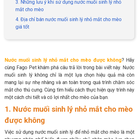
3. Những lưu ý khi sử dụng nước muối sinh lý nhỏ
mắt cho mèo
4. Địa chỉ bán nước muối sinh lý nhỏ mắt cho mèo
giá tốt
GIỚI THIỆU
DỊCH VỤ
Nước muối sinh lý nhỏ mắt cho mèo được không
? Hãy
Khách sạn chó mèo
Spa chó mèo
cùng Fago Pet khám phá câu trả lời trong bài viết này. Nước
muối sinh lý không chỉ là một lựa chọn hiệu quả mà còn
Dịch vụ cắt tỉa lông chó
Dịch vụ huấn luyện chó
mang lại sự nhẹ nhàng và an toàn trong quá trình chăm sóc
mèo
mắt cho thú cưng. Cùng tìm hiểu cách thực hiện quy trình này
một cách chi tiết và có lợi nhất cho mèo của bạn.
Dịch vụ mua bán chó
Dịch vụ phối giống chó
mèo
mèo
1. Nước muối sinh lý nhỏ mắt cho mèo
được không
TIN TỨC
Việc sử dụng nước muối sinh lý để nhỏ mắt cho mèo là một
Thông tin về khách sạn,