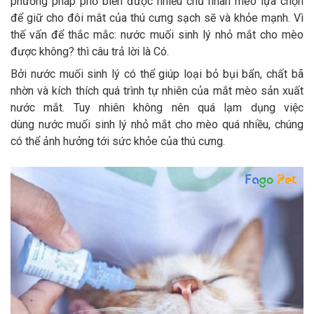
phương pháp phổ biến được nhiều chủ nhân mèo lựa chọn
Thông tin về chó
spa cho thú cưng
để giữ cho đôi mắt của thú cưng sạch sẽ và khỏe mạnh. Vì
thế vấn để thắc mắc: nước muối sinh lý nhỏ mắt cho mèo
Thông tin về mèo
được không? thì câu trả lời là Có.
Bởi nước muối sinh lý có thể giúp loại bỏ bụi bẩn, chất bã
CHÍNH SÁCH
nhờn và kích thích quá trình tự nhiên của mắt mèo sản xuất
nước mắt. Tuy nhiên không nên quá lạm dụng việc
Chính sách mua hàng
Chính sách vận chuyển
dùng nước muối sinh lý nhỏ mắt cho mèo quá nhiều, chúng
có thể ảnh hưởng tới sức khỏe của thú cưng.
Chính sách bảo hành
Chính sách bảo mật
Chính sách đổi trả
LIÊN HỆ
TỔNG ĐÀI TƯ VẤN
0929894774