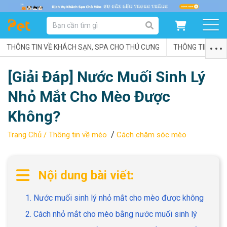
DANH MỤC SẢN PHẨM
THÔNG TIN VỀ KHÁCH SẠN, SPA CHO THÚ CƯNG
SẢN PHẨM DÀNH CHO MÈO
SẢN PHẨM DÀNH CHO CHÓ
THÔNG TIN VỀ C
[Giải Đáp] Nước Muối Sinh Lý
SẨN PHẨM THEO THƯƠNG HIỆU
Nhỏ Mắt Cho Mèo Được
Không?
/
Trang Chủ /
Thông tin về mèo
Cách chăm sóc mèo
Nội dung bài viết:
1. Nước muối sinh lý nhỏ mắt cho mèo được không
2. Cách nhỏ mắt cho mèo bằng nước muối sinh lý