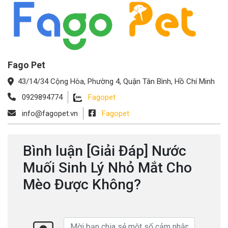
Fago Pet
43/14/34 Cộng Hòa, Phường 4, Quận Tân Bình, Hồ Chí Minh
0929894774
Fagopet
info@fagopet.vn
Fagopet
Bình luận [Giải Đáp] Nước
Muối Sinh Lý Nhỏ Mắt Cho
Mèo Được Không?