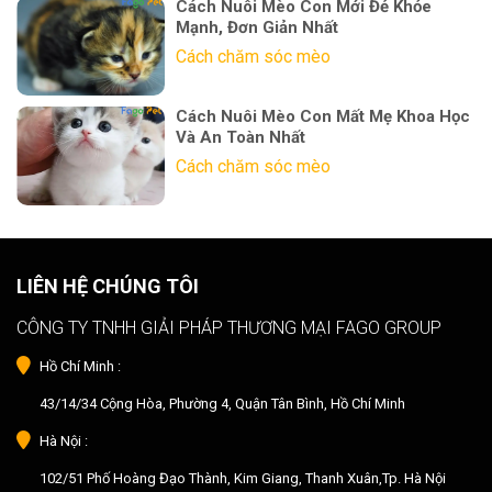
Cách Nuôi Mèo Con Mới Đẻ Khỏe
Mạnh, Đơn Giản Nhất
Cách chăm sóc mèo
Cách Nuôi Mèo Con Mất Mẹ Khoa Học
Và An Toàn Nhất
Cách chăm sóc mèo
LIÊN HỆ CHÚNG TÔI
CÔNG TY TNHH GIẢI PHÁP THƯƠNG MẠI FAGO GROUP
Hồ Chí Minh :
43/14/34 Cộng Hòa, Phường 4, Quận Tân Bình, Hồ Chí Minh
Hà Nội :
102/51 Phố Hoàng Đạo Thành, Kim Giang, Thanh Xuân,Tp. Hà Nội