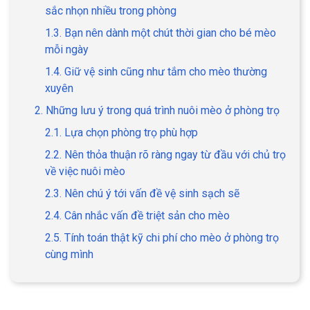
sắc nhọn nhiều trong phòng
1.3. Bạn nên dành một chút thời gian cho bé mèo
mỗi ngày
1.4. Giữ vệ sinh cũng như tắm cho mèo thường
GIỚI THIỆU
xuyên
2. Những lưu ý trong quá trình nuôi mèo ở phòng trọ
DỊCH VỤ
2.1. Lựa chọn phòng trọ phù hợp
Khách sạn chó mèo
Spa chó mèo
2.2. Nên thỏa thuận rõ ràng ngay từ đầu với chủ trọ
về việc nuôi mèo
Dịch vụ cắt tỉa lông chó
Dịch vụ huấn luyện chó
mèo
2.3. Nên chú ý tới vấn đề vệ sinh sạch sẽ
2.4. Cân nhắc vấn đề triệt sản cho mèo
Dịch vụ mua bán chó
Dịch vụ phối giống chó
2.5. Tính toán thật kỹ chi phí cho mèo ở phòng trọ
mèo
mèo
cùng mình
TIN TỨC
Thông tin về khách sạn,