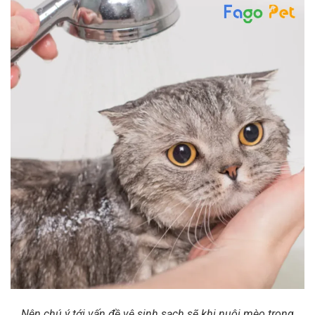
Nên chú ý tới vấn đề vệ sinh sạch sẽ khi nuôi mèo trong