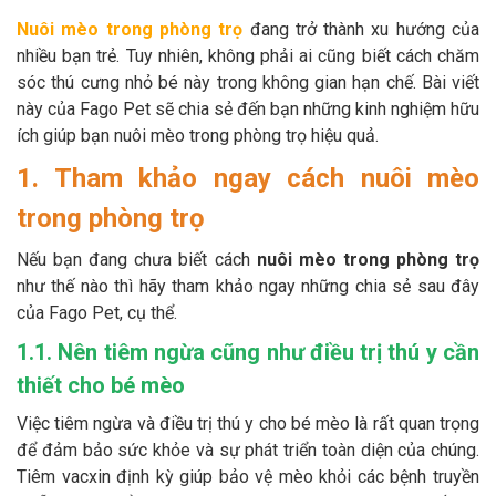
Thông tin về chó
spa cho thú cưng
Nuôi mèo trong phòng trọ
đang trở thành xu hướng của
nhiều bạn trẻ. Tuy nhiên, không phải ai cũng biết cách chăm
Thông tin về mèo
sóc thú cưng nhỏ bé này trong không gian hạn chế. Bài viết
này của Fago Pet sẽ chia sẻ đến bạn những kinh nghiệm hữu
ích giúp bạn nuôi mèo trong phòng trọ hiệu quả.
CHÍNH SÁCH
1. Tham khảo ngay cách nuôi mèo
Chính sách mua hàng
Chính sách vận chuyển
trong phòng trọ
Chính sách bảo hành
Chính sách bảo mật
Nếu bạn đang chưa biết cách
nuôi mèo trong phòng trọ
như thế nào thì hãy tham khảo ngay những chia sẻ sau đây
Chính sách đổi trả
của Fago Pet, cụ thể.
1.1. Nên tiêm ngừa cũng như điều trị thú y cần
LIÊN HỆ
thiết cho bé mèo
TỔNG ĐÀI TƯ VẤN
Việc tiêm ngừa và điều trị thú y cho bé mèo là rất quan trọng
để đảm bảo sức khỏe và sự phát triển toàn diện của chúng.
0929894774
Tiêm vacxin định kỳ giúp bảo vệ mèo khỏi các bệnh truyền