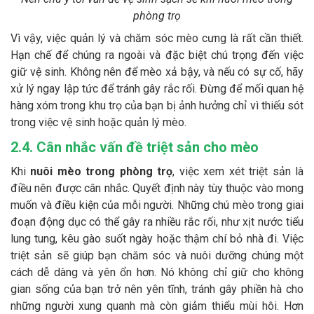
phòng trọ
Vì vậy, việc quản lý và chăm sóc mèo cưng là rất cần thiết.
Hạn chế để chúng ra ngoài và đặc biệt chú trọng đến việc
giữ vệ sinh. Không nên để mèo xả bậy, và nếu có sự cố, hãy
xử lý ngay lập tức để tránh gây rắc rối. Đừng để mối quan hệ
hàng xóm trong khu trọ của bạn bị ảnh hưởng chỉ vì thiếu sót
trong việc vệ sinh hoặc quản lý mèo.
2.4. Cân nhắc vấn đề triệt sản cho mèo
Khi
nuôi mèo trong phòng trọ
, việc xem xét triệt sản là
điều nên được cân nhắc. Quyết định này tùy thuộc vào mong
muốn và điều kiện của mỗi người. Những chú mèo trong giai
đoạn động dục có thể gây ra nhiều rắc rối, như xịt nước tiểu
lung tung, kêu gào suốt ngày hoặc thậm chí bỏ nhà đi. Việc
triệt sản sẽ giúp bạn chăm sóc và nuôi dưỡng chúng một
cách dễ dàng và yên ổn hơn. Nó không chỉ giữ cho không
gian sống của bạn trở nên yên tĩnh, tránh gây phiền hà cho
những người xung quanh mà còn giảm thiểu mùi hôi. Hơn