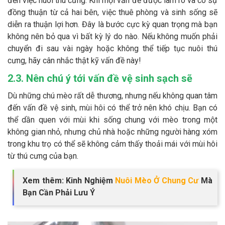
đến việc nuôi thú cưng. Khi mọi vấn đề được làm rõ và có sự
đồng thuận từ cả hai bên, việc thuê phòng và sinh sống sẽ
diễn ra thuận lợi hơn. Đây là bước cực kỳ quan trọng mà bạn
không nên bỏ qua vì bất kỳ lý do nào. Nếu không muốn phải
chuyển đi sau vài ngày hoặc không thể tiếp tục nuôi thú
cưng, hãy cân nhắc thật kỹ vấn đề này!
2.3. Nên chú ý tới vấn đề vệ sinh sạch sẽ
Dù những chú mèo rất dễ thương, nhưng nếu không quan tâm
đến vấn đề vệ sinh, mùi hôi có thể trở nên khó chịu. Bạn có
thể dần quen với mùi khi sống chung với mèo trong một
không gian nhỏ, nhưng chủ nhà hoặc những người hàng xóm
trong khu trọ có thể sẽ không cảm thấy thoải mái với mùi hôi
từ thú cưng của bạn.
Xem thêm: Kinh Nghiệm
Nuôi Mèo Ở Chung Cư
Mà
Bạn Cần Phải Lưu Ý