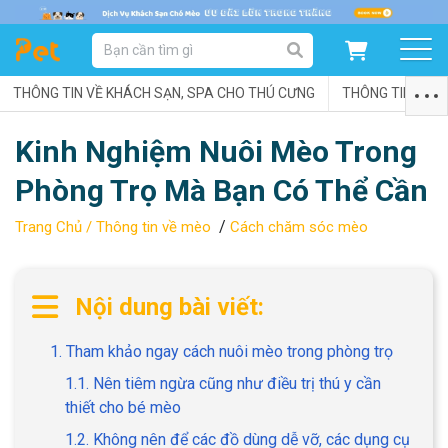
DANH MỤC SẢN PHẨM
THÔNG TIN VỀ KHÁCH SẠN, SPA CHO THÚ CƯNG
SẢN PHẨM DÀNH CHO MÈO
SẢN PHẨM DÀNH CHO CHÓ
THÔNG TIN VỀ C
Kinh Nghiệm Nuôi Mèo Trong
SẨN PHẨM THEO THƯƠNG HIỆU
Phòng Trọ Mà Bạn Có Thể Cần
/
Trang Chủ /
Thông tin về mèo
Cách chăm sóc mèo
Nội dung bài viết:
1. Tham khảo ngay cách nuôi mèo trong phòng trọ
1.1. Nên tiêm ngừa cũng như điều trị thú y cần
thiết cho bé mèo
1.2. Không nên để các đồ dùng dễ vỡ, các dụng cụ