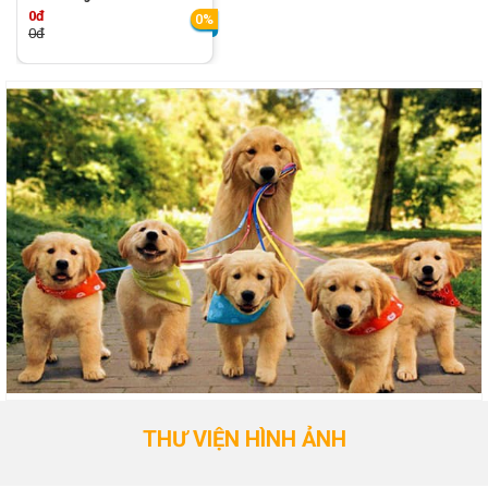
0đ
0%
0đ
THƯ VIỆN HÌNH ẢNH