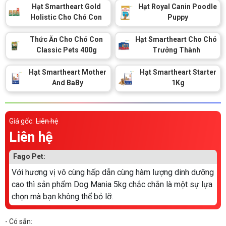
Thông tin về chó
Hạt Smartheart Gold
Hạt Royal Canin Poodle
spa cho thú cưng
Holistic Cho Chó Con
Puppy
Thông tin về mèo
Thức Ăn Cho Chó Con
Hạt Smartheart Cho Chó
Classic Pets 400g
Trưởng Thành
CHÍNH SÁCH
Hạt Smartheart Mother
Hạt Smartheart Starter
And BaBy
1Kg
Chính sách mua hàng
Chính sách vận chuyển
Chính sách bảo hành
Chính sách bảo mật
Giá gốc:
Liên hệ
Chính sách đổi trả
Liên hệ
Fago Pet:
LIÊN HỆ
Với hương vị vô cùng hấp dẫn cùng hàm lượng dinh dưỡng
cao thì sản phẩm Dog Mania 5kg chắc chắn là một sự lựa
TỔNG ĐÀI TƯ VẤN
chọn mà bạn không thể bỏ lỡ.
0929894774
- Có sẵn: