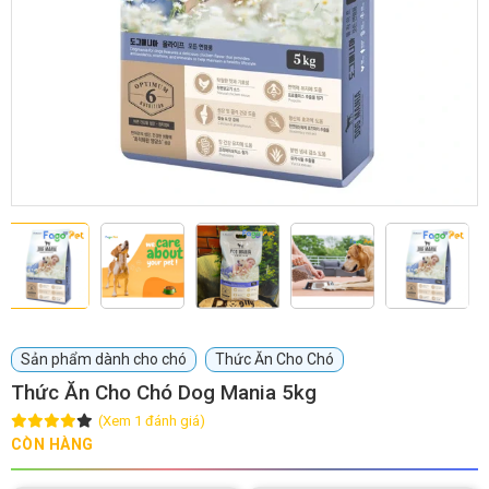
GIỚI THIỆU
DỊCH VỤ
Khách sạn chó mèo
Spa chó mèo
Dịch vụ cắt tỉa lông chó
Dịch vụ huấn luyện chó
mèo
Dịch vụ mua bán chó
Dịch vụ phối giống chó
Sản phẩm dành cho chó
Thức Ăn Cho Chó
mèo
mèo
Thức Ăn Cho Chó Dog Mania 5kg
(Xem 1 đánh giá)
TIN TỨC
CÒN HÀNG
Thông tin về khách sạn,