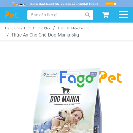
DANH MỤC SẢN PHẨM
SẢN PHẨM DÀNH CHO MÈO
SẢN PHẨM DÀNH CHO CHÓ
Trang Chủ /
Thức Ăn Cho Chó
Thức ăn khô cho chó
Thức Ăn Cho Chó Dog Mania 5kg
SẨN PHẨM THEO THƯƠNG HIỆU