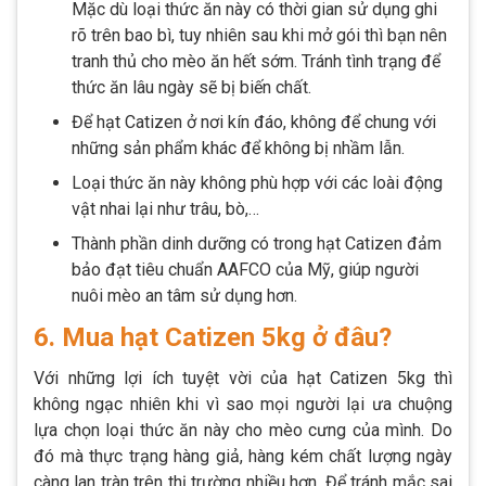
Mặc dù loại thức ăn này có thời gian sử dụng ghi
rõ trên bao bì, tuy nhiên sau khi mở gói thì bạn nên
tranh thủ cho mèo ăn hết sớm. Tránh tình trạng để
thức ăn lâu ngày sẽ bị biến chất.
Để hạt Catizen ở nơi kín đáo, không để chung với
những sản phẩm khác để không bị nhầm lẫn.
Loại thức ăn này không phù hợp với các loài động
vật nhai lại như trâu, bò,…
Thành phần dinh dưỡng có trong hạt Catizen đảm
bảo đạt tiêu chuẩn AAFCO của Mỹ, giúp người
nuôi mèo an tâm sử dụng hơn.
6. Mua hạt Catizen 5kg ở đâu?
Với những lợi ích tuyệt vời của hạt Catizen 5kg thì
không ngạc nhiên khi vì sao mọi người lại ưa chuộng
lựa chọn loại thức ăn này cho mèo cưng của mình. Do
đó mà thực trạng hàng giả, hàng kém chất lượng ngày
càng lan tràn trên thị trường nhiều hơn. Để tránh mắc sai