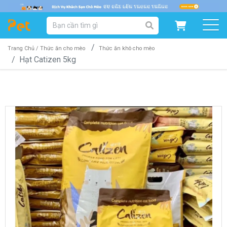
DANH MỤC SẢN PHẨM
SẢN PHẨM DÀNH CHO MÈO
SẢN PHẨM DÀNH CHO CHÓ
Trang Chủ /
Thức ăn cho mèo
Thức ăn khô cho mèo
Hạt Catizen 5kg
SẨN PHẨM THEO THƯƠNG HIỆU