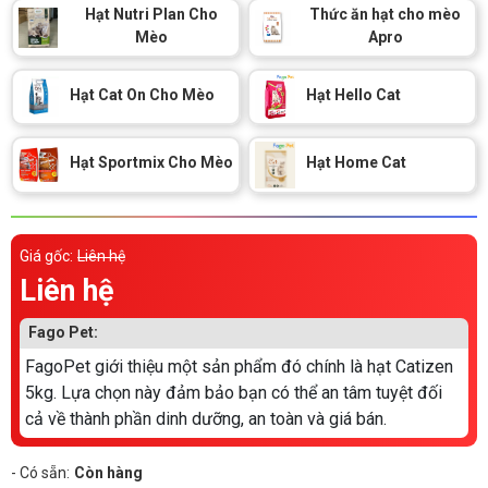
Thông tin về chó
Hạt Nutri Plan Cho
Thức ăn hạt cho mèo
spa cho thú cưng
Mèo
Apro
Thông tin về mèo
Hạt Cat On Cho Mèo
Hạt Hello Cat
CHÍNH SÁCH
Hạt Sportmix Cho Mèo
Hạt Home Cat
Chính sách mua hàng
Chính sách vận chuyển
Chính sách bảo hành
Chính sách bảo mật
Giá gốc:
Liên hệ
Chính sách đổi trả
Liên hệ
Fago Pet:
LIÊN HỆ
FagoPet giới thiệu một sản phẩm đó chính là hạt Catizen
5kg. Lựa chọn này đảm bảo bạn có thể an tâm tuyệt đối
TỔNG ĐÀI TƯ VẤN
cả về thành phần dinh dưỡng, an toàn và giá bán.
0929894774
- Có sẵn:
Còn hàng