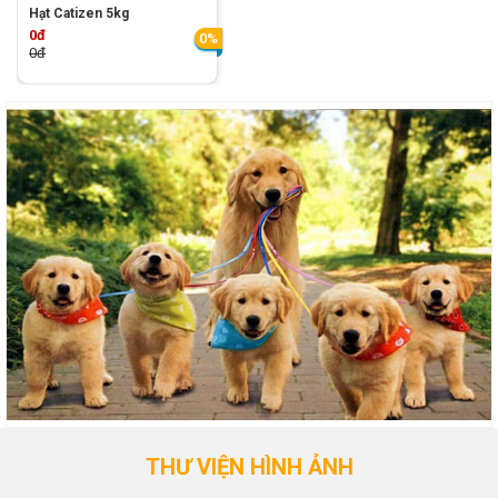
Hạt Catizen 5kg
0đ
0%
0đ
THƯ VIỆN HÌNH ẢNH