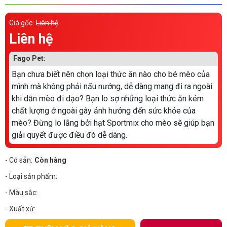
Thông tin về chó
spa cho thú cưng
Giá gốc:
Liên hệ
Thông tin về mèo
Liên hệ
Fago Pet:
CHÍNH SÁCH
Bạn chưa biết nên chọn loại thức ăn nào cho bé mèo của
Chính sách mua hàng
Chính sách vận chuyển
mình mà không phải nấu nướng, dễ dàng mang đi ra ngoài
khi dẫn mèo đi dạo? Bạn lo sợ những loại thức ăn kém
Chính sách bảo hành
Chính sách bảo mật
chất lượng ở ngoài gây ảnh hưởng đến sức khỏe của
mèo? Đừng lo lắng bởi hạt Sportmix cho mèo sẽ giúp bạn
Chính sách đổi trả
giải quyết được điều đó dễ dàng.
- Có sẵn:
Còn hàng
LIÊN HỆ
- Loại sản phẩm:
TỔNG ĐÀI TƯ VẤN
- Màu sắc:
0929894774
- Xuất xứ: