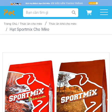
DANH MỤC SẢN PHẨM
SẢN PHẨM DÀNH CHO MÈO
SẢN PHẨM DÀNH CHO CHÓ
Trang Chủ /
Thức ăn cho mèo
Thức ăn khô cho mèo
Hạt Sportmix Cho Mèo
SẨN PHẨM THEO THƯƠNG HIỆU