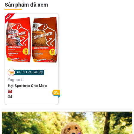
Sản phẩm đã xem
Giá Tốt Hốt Liền Tay
Fagopet
Hạt Sportmix Cho Mèo
0đ
0%
0đ