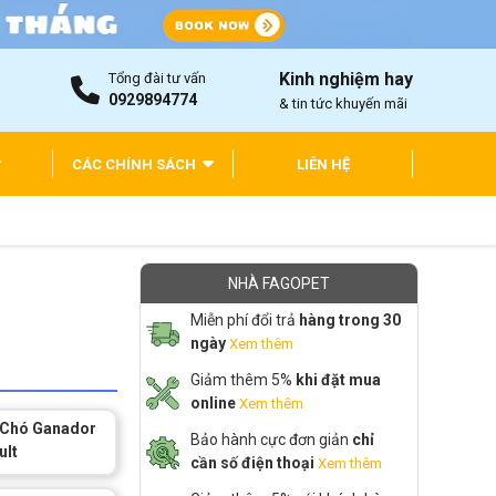
Kinh nghiệm hay
Tổng đài tư vấn
0929894774
& tin tức khuyến mãi
CÁC CHÍNH SÁCH
LIÊN HỆ
NHÀ FAGOPET
Miễn phí đổi trả
hàng trong 30
ngày
Xem thêm
Giảm thêm 5%
khi đặt mua
online
Xem thêm
 Chó Ganador
Bảo hành cực đơn giản
chỉ
ult
cần số điện thoại
Xem thêm