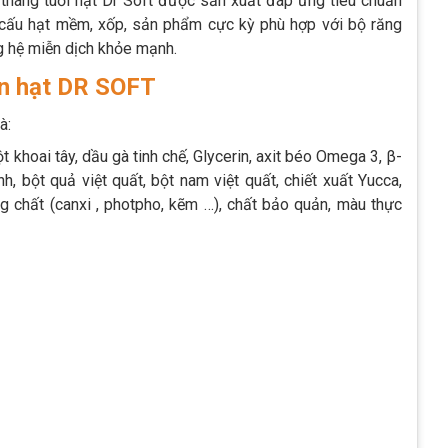
 tháng tuổi hạt Dr Soft được sản xuất đáp ứng tiêu chuẩn
cấu hạt mềm, xốp, sản phẩm cực kỳ phù hợp với bộ răng
ng hệ miễn dịch khỏe mạnh.
ăn hạt DR SOFT
là:
ột khoai tây, dầu gà tinh chế, Glycerin, axit béo Omega 3, β-
nh, bột quả việt quất, bột nam việt quất, chiết xuất Yucca,
ng chất (canxi , photpho, kẽm …), chất bảo quản, màu thực