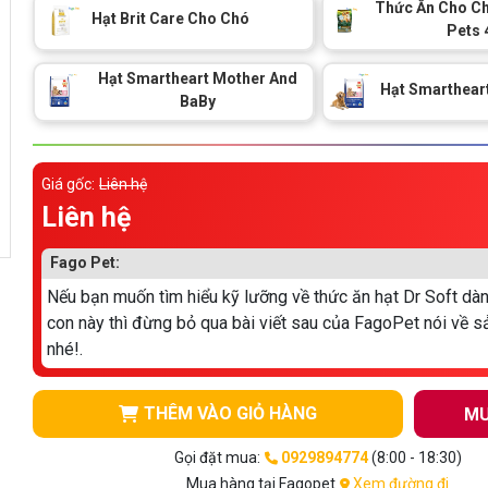
Thức Ăn Cho Ch
Hạt Brit Care Cho Chó
Pets 
Hạt Smartheart Mother And
Hạt Smartheart
BaBy
Giá gốc:
Liên hệ
Liên hệ
Fago Pet:
Nếu bạn muốn tìm hiểu kỹ lưỡng về thức ăn hạt Dr Soft dà
con này thì đừng bỏ qua bài viết sau của FagoPet nói về 
nhé!.
THÊM VÀO GIỎ HÀNG
MU
Gọi đặt mua:
0929894774
(8:00 - 18:30)
Mua hàng tại Fagopet
Xem đường đi