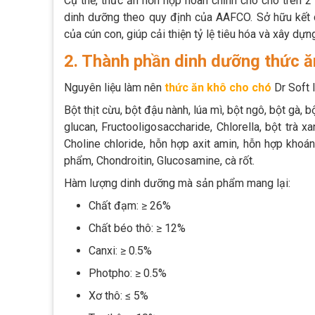
Cụ thể, thức ăn hỗn hợp hoàn chỉnh cho chó trên 2
dinh dưỡng theo quy định của AAFCO. Sở hữu kết 
của cún con, giúp cải thiện tỷ lệ tiêu hóa và xây dự
2. Thành phần dinh dưỡng thức 
Nguyên liệu làm nên
thức ăn khô cho chó
Dr Soft 
Bột thịt cừu, bột đậu nành, lúa mì, bột ngô, bột gà, b
glucan, Fructooligosaccharide, Chlorella, bột trà xa
Choline chloride, hỗn hợp axit amin, hỗn hợp khoá
phẩm, Chondroitin, Glucosamine, cà rốt.
Hàm lượng dinh dưỡng mà sản phẩm mang lại:
Chất đạm: ≥ 26%
Chất béo thô: ≥ 12%
Canxi: ≥ 0.5%
Photpho: ≥ 0.5%
Xơ thô: ≤ 5%