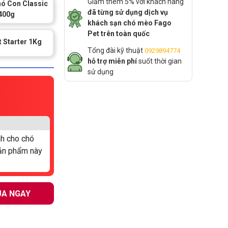
Giảm thêm 5% với khách hàng
ó Con Classic
đã từng sử dụng dịch vụ
400g
khách sạn chó mèo Fago
Pet trên toàn quốc
 Starter 1Kg
Tổng đài kỹ thuật
0929894774
hỗ trợ miễn phí
suốt thời gian
sử dụng
nh cho chó
sản phẩm này
A NGAY