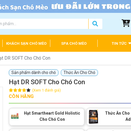
KHÁCH SẠN CHÓ MÈO
SPA CHÓ MÈO
TIN TỨC
ạt DR SOFT Cho Chó Con
Sản phẩm dành cho chó
Thức Ăn Cho Chó
Hạt DR SOFT Cho Chó Con
(Xem 1 đánh giá)
CÒN HÀNG
Hạt Smartheart Gold Holistic
Thức Ăn Cho
Cho Chó Con
Ad