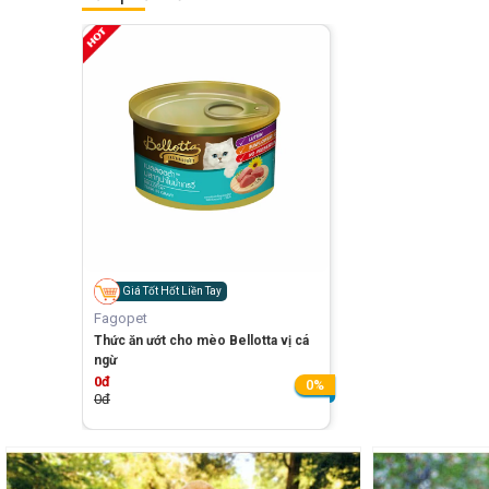
Giá Tốt Hốt Liền Tay
Fagopet
Thức ăn ướt cho mèo Bellotta vị cá
ngừ
0đ
0%
0đ