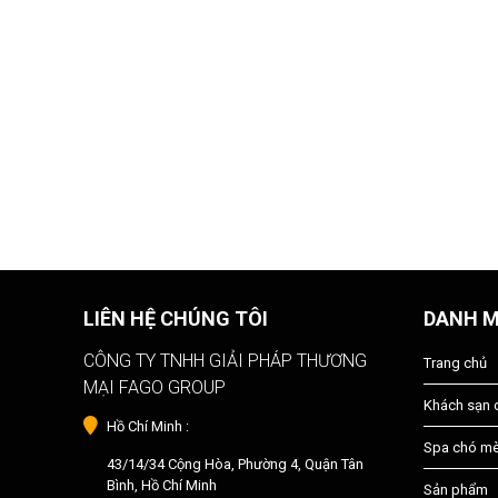
LIÊN HỆ CHÚNG TÔI
DANH 
CÔNG TY TNHH GIẢI PHÁP THƯƠNG
Trang chủ
MẠI FAGO GROUP
Khách sạn
Hồ Chí Minh :
Spa chó m
43/14/34 Cộng Hòa, Phường 4, Quận Tân
Bình, Hồ Chí Minh
Sản phẩm