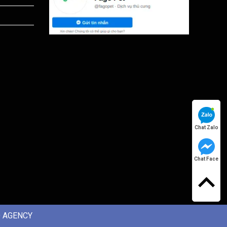
Chat Zalo
Chat Face
 AGENCY