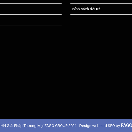
Chính sách đổi trả
FAGO
NHH Giải Pháp Thương Mại FAGO GROUP 2021 . Design web and SEO by