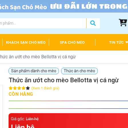
KHÁCH SẠN CHÓ MÈO
SPA CHÓ MÈO
TIN TỨC
hức ăn ướt cho mèo Bellotta vị cá ngừ
Sản phẩm dành cho mèo
Thức ăn cho mèo
Thức ăn ướt cho mèo Bellotta vị cá ngừ
(Xem 1 đánh giá)
CÒN HÀNG
Giá gốc:
Liên hệ
Liên hệ