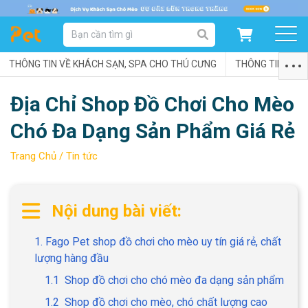
DANH MỤC SẢN PHẨM
THÔNG TIN VỀ KHÁCH SẠN, SPA CHO THÚ CƯNG
SẢN PHẨM DÀNH CHO MÈO
SẢN PHẨM DÀNH CHO CHÓ
THÔNG TIN VỀ C
Địa Chỉ Shop Đồ Chơi Cho Mèo
SẨN PHẨM THEO THƯƠNG HIỆU
Chó Đa Dạng Sản Phẩm Giá Rẻ
Trang Chủ /
Tin tức
Nội dung bài viết:
1. Fago Pet shop đồ chơi cho mèo uy tín giá rẻ, chất
lượng hàng đầu
1.1 Shop đồ chơi cho chó mèo đa dạng sản phẩm
1.2 Shop đồ chơi cho mèo, chó chất lượng cao