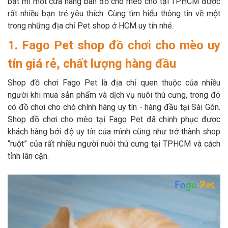
bật mí một cửa hàng bán đồ cho mèo chó tại TPHCM được
Thông tin về chó
spa cho thú cưng
rất nhiều bạn trẻ yêu thích. Cùng tìm hiểu thông tin về một
trong những địa chỉ Pet shop ở HCM uy tín nhé.
Thông tin về mèo
1. Fago Pet shop đồ chơi cho mèo uy
tín giá rẻ, chất lượng hàng đầu
CHÍNH SÁCH
Shop đồ chơi Fago Pet là địa chỉ quen thuộc của nhiều
Chính sách mua hàng
Chính sách vận chuyển
người khi mua sản phẩm và dịch vụ nuôi thú cưng, trong đó
có đồ chơi cho chó chính hãng uy tín - hàng đầu tại Sài Gòn.
Chính sách bảo hành
Chính sách bảo mật
Shop đồ chơi cho mèo tại Fago Pet đã chinh phục được
khách hàng bởi độ uy tín của mình cũng như trở thành shop
Chính sách đổi trả
“ruột” của rất nhiều người nuôi thú cưng tại TPHCM và cách
tỉnh lân cận.
LIÊN HỆ
TỔNG ĐÀI TƯ VẤN
0929894774