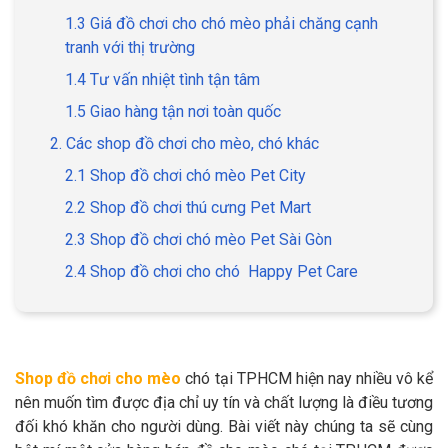
1.3 Giá đồ chơi cho chó mèo phải chăng cạnh
tranh với thị trường
1.4 Tư vấn nhiệt tình tận tâm
GIỚI THIỆU
1.5 Giao hàng tận nơi toàn quốc
2. Các shop đồ chơi cho mèo, chó khác
DỊCH VỤ
2.1 Shop đồ chơi chó mèo Pet City
Khách sạn chó mèo
Spa chó mèo
2.2 Shop đồ chơi thú cưng Pet Mart
2.3 Shop đồ chơi chó mèo Pet Sài Gòn
Dịch vụ cắt tỉa lông chó
Dịch vụ huấn luyện chó
2.4 Shop đồ chơi cho chó Happy Pet Care
mèo
Dịch vụ mua bán chó
Dịch vụ phối giống chó
mèo
mèo
Shop đồ chơi cho mèo
chó tại TPHCM hiện nay nhiều vô kể
nên muốn tìm được địa chỉ uy tín và chất lượng là điều tương
TIN TỨC
đối khó khăn cho người dùng. Bài viết này chúng ta sẽ cùng
Thông tin về khách sạn,