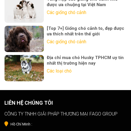
được ưa chuộng tại Việt Nam
Các giống chó cảnh
[Top 7+] Giống chó cảnh to, đẹp được
ưa thích nhất trên thế giới
Các giống chó cảnh
Địa chỉ mua chó Husky TPHCM uy tín
nhất thị trường hiện nay
Các loại chó
LIÊN HỆ CHÚNG TÔI
CÔNG TY TNHH GIẢI PHÁP THƯƠNG MẠI FAGO GROUP
Hồ Chí Minh :