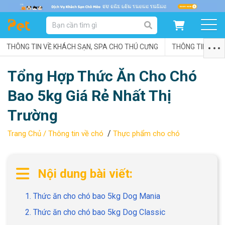
DANH MỤC SẢN PHẨM
THÔNG TIN VỀ KHÁCH SẠN, SPA CHO THÚ CƯNG
SẢN PHẨM DÀNH CHO MÈO
SẢN PHẨM DÀNH CHO CHÓ
THÔNG TIN VỀ C
Tổng Hợp Thức Ăn Cho Chó
SẨN PHẨM THEO THƯƠNG HIỆU
Bao 5kg Giá Rẻ Nhất Thị
Trường
/
Trang Chủ /
Thông tin về chó
Thực phẩm cho chó
Nội dung bài viết:
1. Thức ăn cho chó bao 5kg Dog Mania
2. Thức ăn cho chó bao 5kg Dog Classic