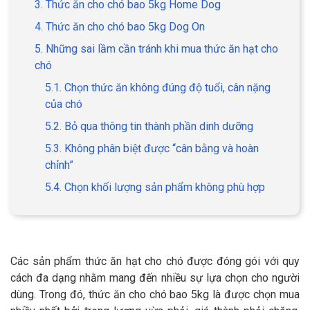
3. Thức ăn cho chó bao 5kg Home Dog
4. Thức ăn cho chó bao 5kg Dog On
5. Những sai lầm cần tránh khi mua thức ăn hạt cho
chó
GIỚI THIỆU
5.1. Chọn thức ăn không đúng độ tuổi, cân nặng
của chó
DỊCH VỤ
5.2. Bỏ qua thông tin thành phần dinh dưỡng
Khách sạn chó mèo
Spa chó mèo
5.3. Không phân biệt được “cân bằng và hoàn
chỉnh”
Dịch vụ cắt tỉa lông chó
Dịch vụ huấn luyện chó
5.4. Chọn khối lượng sản phẩm không phù hợp
mèo
Dịch vụ mua bán chó
Dịch vụ phối giống chó
mèo
mèo
Các sản phẩm thức ăn hạt cho chó được đóng gói với quy
cách đa dạng nhằm mang đến nhiều sự lựa chọn cho người
TIN TỨC
dùng. Trong đó, thức ăn cho chó bao 5kg là được chọn mua
Thông tin về khách sạn,