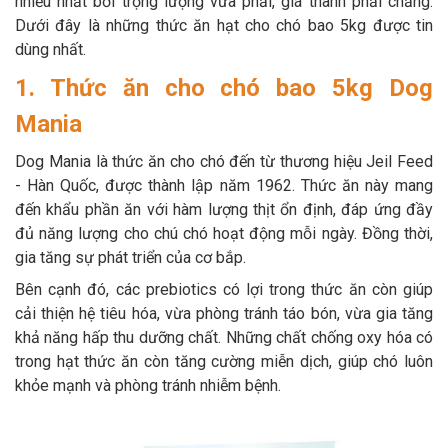
nhiều nhất bởi trọng lượng vừa phải, giá thành phải chăng.
Thông tin về chó
spa cho thú cưng
Dưới đây là những thức ăn hạt cho chó bao 5kg được tin
dùng nhất.
Thông tin về mèo
1. Thức ăn cho chó bao 5kg Dog
Mania
CHÍNH SÁCH
Dog Mania là thức ăn cho chó đến từ thương hiệu Jeil Feed
Chính sách mua hàng
Chính sách vận chuyển
- Hàn Quốc, được thành lập năm 1962. Thức ăn này mang
đến khẩu phần ăn với hàm lượng thịt ổn định, đáp ứng đầy
Chính sách bảo hành
Chính sách bảo mật
đủ năng lượng cho chú chó hoạt động mỗi ngày. Đồng thời,
gia tăng sự phát triển của cơ bắp.
Chính sách đổi trả
Bên cạnh đó, các prebiotics có lợi trong thức ăn còn giúp
cải thiện hệ tiêu hóa, vừa phòng tránh táo bón, vừa gia tăng
LIÊN HỆ
khả năng hấp thu dưỡng chất. Những chất chống oxy hóa có
trong hạt thức ăn còn tăng cường miễn dịch, giúp chó luôn
TỔNG ĐÀI TƯ VẤN
khỏe mạnh và phòng tránh nhiễm bệnh.
0929894774