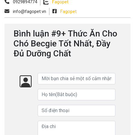
0929894774
Fagopet
info@fagopet.vn
Fagopet
Bình luận #9+ Thức Ăn Cho
Chó Becgie Tốt Nhất, Đầy
Đủ Dưỡng Chất