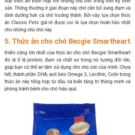
loại thức ăn thích hợp với những chú chó trong thời kỳ sinh
sản. Thông thường ở giai đoạn này chó cần bổ sung đạm và
dinh dưỡng hơn cả chó trưởng thành. Bởi vậy lựa chọn thức
ăn Classic Pets giá rẻ được coi là lựa chọn hoàn hảo nhất
cho những chú chó này.
5. Thức ăn cho chó Becgie Smartheart
Điểm cộng lớn nhất của thức ăn cho chó Becgie Smartheart
đó là tỉ lệ protein, đạm và chất xơ trong nó tương đối lớn,
giúp bạn có thể an tâm sử dụng cho chú cún của mình. Chưa
hết, thành phần DHA, axit béo Omega 3, Lecithin, Colin trong
thức ăn này tổng hợp từ dầu cá biển tăng trí thông minh và
phòng tránh bệnh cho chó hiệu quả.