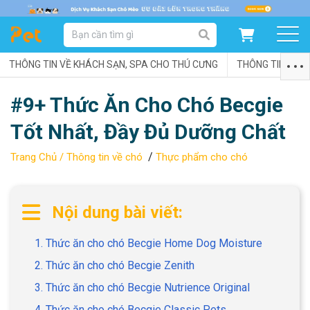
DANH MỤC SẢN PHẨM
THÔNG TIN VỀ KHÁCH SẠN, SPA CHO THÚ CƯNG
SẢN PHẨM DÀNH CHO MÈO
SẢN PHẨM DÀNH CHO CHÓ
THÔNG TIN VỀ C
#9+ Thức Ăn Cho Chó Becgie
SẨN PHẨM THEO THƯƠNG HIỆU
Tốt Nhất, Đầy Đủ Dưỡng Chất
/
Trang Chủ /
Thông tin về chó
Thực phẩm cho chó
Nội dung bài viết:
1. Thức ăn cho chó Becgie Home Dog Moisture
2. Thức ăn cho chó Becgie Zenith
3. Thức ăn cho chó Becgie Nutrience Original
4. Thức ăn cho chó Becgie Classic Pets