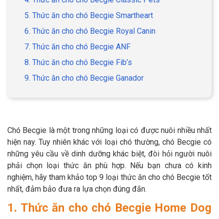
5. Thức ăn cho chó Becgie Smartheart
6. Thức ăn cho chó Becgie Royal Canin
7. Thức ăn cho chó Becgie ANF
GIỚI THIỆU
8. Thức ăn cho chó Becgie Fib’s
9. Thức ăn cho chó Becgie Ganador
DỊCH VỤ
Khách sạn chó mèo
Spa chó mèo
Dịch vụ cắt tỉa lông chó
Dịch vụ huấn luyện chó
Chó Becgie là một trong những loại có được nuôi nhiều nhất
mèo
hiện nay. Tuy nhiên khác với loại chó thường, chó Becgie có
những yêu cầu về dinh dưỡng khác biệt, đòi hỏi người nuôi
Dịch vụ mua bán chó
Dịch vụ phối giống chó
phải chọn loại thức ăn phù hợp. Nếu bạn chưa có kinh
mèo
mèo
nghiệm, hãy tham khảo top 9 loại thức ăn cho chó Becgie tốt
nhất, đảm bảo đưa ra lựa chọn đúng đắn.
TIN TỨC
1. Thức ăn cho chó Becgie Home Dog
Thông tin về khách sạn,