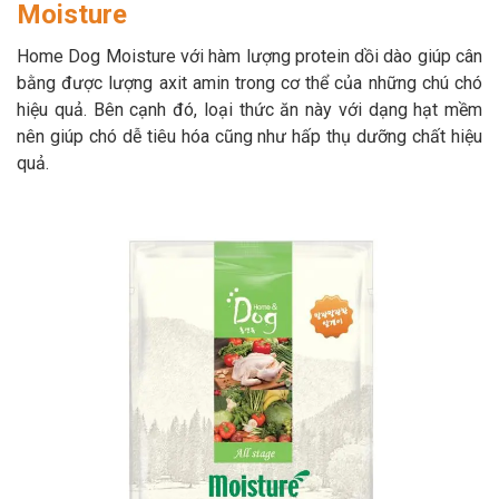
Moisture
Thông tin về chó
spa cho thú cưng
Home Dog Moisture với hàm lượng protein dồi dào giúp cân
Thông tin về mèo
bằng được lượng axit amin trong cơ thể của những chú chó
hiệu quả. Bên cạnh đó, loại thức ăn này với dạng hạt mềm
nên giúp chó dễ tiêu hóa cũng như hấp thụ dưỡng chất hiệu
CHÍNH SÁCH
quả.
Chính sách mua hàng
Chính sách vận chuyển
Chính sách bảo hành
Chính sách bảo mật
Chính sách đổi trả
LIÊN HỆ
TỔNG ĐÀI TƯ VẤN
0929894774