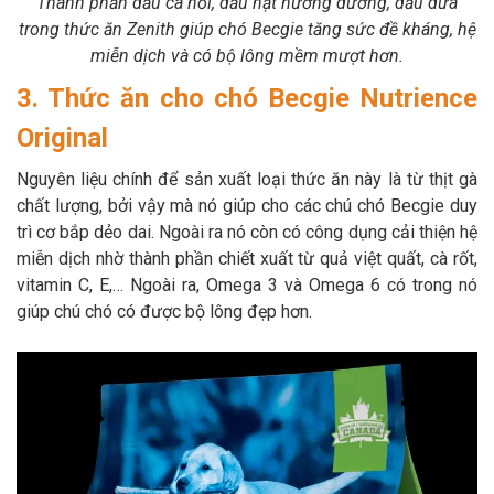
Thành phần dầu cá hồi, dầu hạt hướng dương, dầu dừa
trong thức ăn Zenith giúp chó Becgie tăng sức đề kháng, hệ
miễn dịch và có bộ lông mềm mượt hơn.
3. Thức ăn cho chó Becgie Nutrience
Original
Nguyên liệu chính để sản xuất loại thức ăn này là từ thịt gà
chất lượng, bởi vậy mà nó giúp cho các chú chó Becgie duy
trì cơ bắp dẻo dai. Ngoài ra nó còn có công dụng cải thiện hệ
miễn dịch nhờ thành phần chiết xuất từ quả việt quất, cà rốt,
vitamin C, E,… Ngoài ra, Omega 3 và Omega 6 có trong nó
giúp chú chó có được bộ lông đẹp hơn.