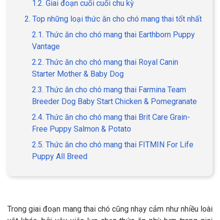
1.2. Giai đoạn cuối cuối chu kỳ
2. Top những loại thức ăn cho chó mang thai tốt nhất
2.1. Thức ăn cho chó mang thai Earthborn Puppy
Vantage
GIỚI THIỆU
2.2. Thức ăn cho chó mang thai Royal Canin
Starter Mother & Baby Dog
DỊCH VỤ
2.3. Thức ăn cho chó mang thai Farmina Team
Khách sạn chó mèo
Spa chó mèo
Breeder Dog Baby Start Chicken & Pomegranate
2.4. Thức ăn cho chó mang thai Brit Care Grain-
Dịch vụ cắt tỉa lông chó
Free Puppy Salmon & Potato
Dịch vụ huấn luyện chó
mèo
2.5. Thức ăn cho chó mang thai FITMIN For Life
Puppy All Breed
Dịch vụ mua bán chó
Dịch vụ phối giống chó
mèo
mèo
TIN TỨC
Trong giai đoạn mang thai chó cũng nhạy cảm như nhiều loài
Thông tin về khách sạn,