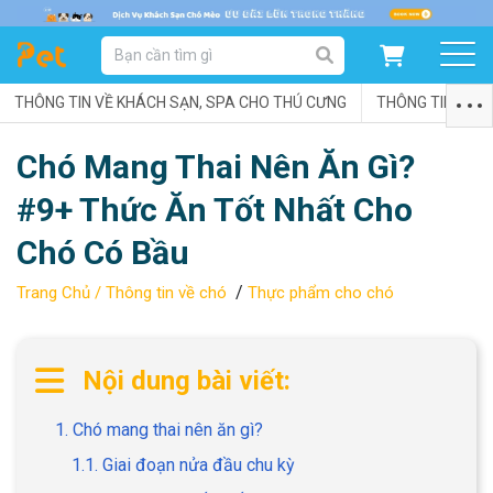
DANH MỤC SẢN PHẨM
THÔNG TIN VỀ KHÁCH SẠN, SPA CHO THÚ CƯNG
SẢN PHẨM DÀNH CHO MÈO
SẢN PHẨM DÀNH CHO CHÓ
THÔNG TIN VỀ C
Chó Mang Thai Nên Ăn Gì?
SẨN PHẨM THEO THƯƠNG HIỆU
#9+ Thức Ăn Tốt Nhất Cho
Chó Có Bầu
/
Trang Chủ /
Thông tin về chó
Thực phẩm cho chó
Nội dung bài viết:
1. Chó mang thai nên ăn gì?
1.1. Giai đoạn nửa đầu chu kỳ