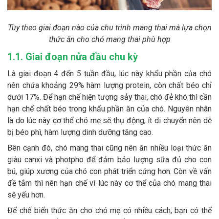
Tùy theo giai đoạn nào của chu trình mang thai mà lựa chọn
thức ăn cho chó mang thai phù hợp
1.1. Giai đoạn nửa đầu chu kỳ
Là giai đoạn 4 đến 5 tuần đầu, lúc này khẩu phần của chó
nên chứa khoảng 29% hàm lượng protein, còn chất béo chỉ
dưới 17%. Để hạn chế hiện tượng sảy thai, chó đẻ khó thì cần
hạn chế chất béo trong khẩu phần ăn của chó. Nguyên nhân
là do lúc này cơ thể chó mẹ sẽ thụ động, ít di chuyển nên dễ
bị béo phì, hàm lượng dinh dưỡng tăng cao.
Bên cạnh đó, chó mang thai cũng nên ăn nhiều loại thức ăn
giàu canxi và photpho để đảm bảo lượng sữa đủ cho con
bú, giúp xương của chó con phát triển cứng hơn. Còn về vấn
đề tắm thì nên hạn chế vì lúc này cơ thể của chó mang thai
sẽ yếu hơn.
Để chế biến thức ăn cho chó mẹ có nhiều cách, bạn có thể