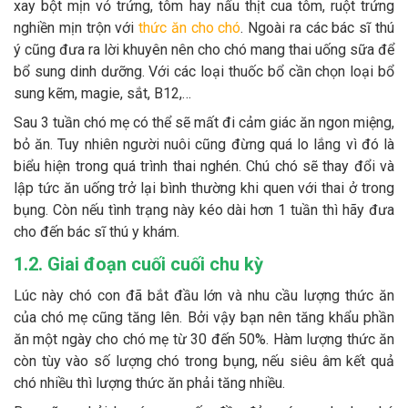
xay bột mịn vỏ trứng, tôm hay nấu thịt cua tôm, ruột trứng
nghiền mịn trộn với
thức ăn cho chó
. Ngoài ra các bác sĩ thú
ý cũng đưa ra lời khuyên nên cho chó mang thai uống sữa để
bổ sung dinh dưỡng. Với các loại thuốc bổ cần chọn loại bổ
sung kẽm, magie, sắt, B12,…
Sau 3 tuần chó mẹ có thể sẽ mất đi cảm giác ăn ngon miệng,
bỏ ăn. Tuy nhiên người nuôi cũng đừng quá lo lắng vì đó là
biểu hiện trong quá trình thai nghén. Chú chó sẽ thay đổi và
lập tức ăn uống trở lại bình thường khi quen với thai ở trong
bụng. Còn nếu tình trạng này kéo dài hơn 1 tuần thì hãy đưa
cho đến bác sĩ thú y khám.
1.2. Giai đoạn cuối cuối chu kỳ
Lúc này chó con đã bắt đầu lớn và nhu cầu lượng thức ăn
của chó mẹ cũng tăng lên. Bởi vậy bạn nên tăng khẩu phần
ăn một ngày cho chó mẹ từ 30 đến 50%. Hàm lượng thức ăn
còn tùy vào số lượng chó trong bụng, nếu siêu âm kết quả
chó nhiều thì lượng thức ăn phải tăng nhiều.