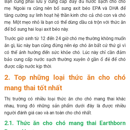
Bạn cũng phải lưu ý cung cấp đầy đủ nước sạch cho chó
mẹ. Ngoài ra cũng nên bổ sung axit béo EPA và DHA để
tăng cường sự linh hoạt hệ thần kinh cho cả chó con và chó
mẹ. Một mẹo nhỏ là bạn có thể dùng dầu cá trộn với thức ăn
để bổ sung hai loại axit béo này.
Trước giờ sinh từ 12 đến 24 giờ chó mẹ thường không muốn
ăn gì, lúc này bạn cũng đừng nên ép chó ăn bất cứ thứ gì vì
có thể ảnh hưởng đến sức khỏe chó. Lúc này chỉ cần đảm
bảo cung cấp nước sạch thường xuyên ở gần ổ đẻ để chó
được cấp nước kịp thời.
2. Top những loại thức ăn cho chó
mang thai tốt nhất
Thị trường có nhiều loại thức ăn cho chó mang thai khác
nhau, trong đó những sản phẩm dưới đây là được nhiều
người đánh giá cao và an toàn cho chó nhất.
2.1. Thức ăn cho chó mang thai Earthborn