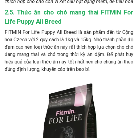
thích hợp cho chó con vì kết cấu hạt dạng mềm, dễ tiêu hóa
2.5. Thức ăn cho chó mang thai FITMIN For
Life Puppy All Breed
FITMIN For Life Puppy All Breed là sản phẩm đến từ Cộng
hòa Czech với 2 quy cách là 1kg và 15kg. Nhờ thành phần độ
đạm cao nên loại thức ăn này rất thích hợp lựa chọn cho chó
đang mang thai và chó trong thời kỳ ăn dặm. Để phát huy
hiệu quả của loại thức ăn này tốt nhất nên cho chúng ăn theo
đúng định lượng, khuyến cáo trên bao bì.