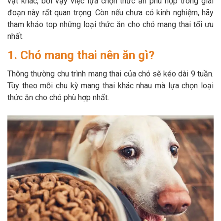
vật khác, bởi vậy việc lựa chọn thức ăn phù hợp trong giai
Thông tin về chó
spa cho thú cưng
đoạn này rất quan trọng. Còn nếu chưa có kinh nghiệm, hãy
tham khảo top những loại thức ăn cho chó mang thai tối ưu
Thông tin về mèo
nhất.
1. Chó mang thai nên ăn gì?
CHÍNH SÁCH
Thông thường chu trình mang thai của chó sẽ kéo dài 9 tuần.
Chính sách mua hàng
Chính sách vận chuyển
Tùy theo mỗi chu kỳ mang thai khác nhau mà lựa chọn loại
thức ăn cho chó phù hợp nhất.
Chính sách bảo hành
Chính sách bảo mật
Chính sách đổi trả
LIÊN HỆ
TỔNG ĐÀI TƯ VẤN
0929894774