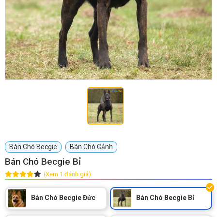
GIỚI THIỆU
DỊCH VỤ
Khách sạn chó mèo
Spa chó mèo
Dịch vụ cắt tỉa lông chó
Dịch vụ huấn luyện chó
mèo
Bán Chó Becgie
Bán Chó Cảnh
Dịch vụ mua bán chó
Dịch vụ phối giống chó
Bán Chó Becgie Bỉ
mèo
mèo
(Xem 1 đánh giá)
TIN TỨC
Bán Chó Becgie Đức
Bán Chó Becgie Bỉ
Thông tin về khách sạn,