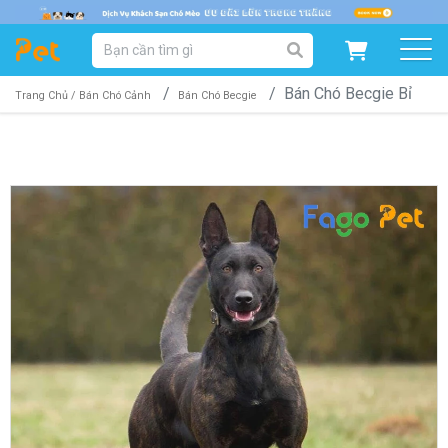
DANH MỤC SẢN PHẨM
Bán Chó Becgie Bỉ
SẢN PHẨM DÀNH CHO MÈO
SẢN PHẨM DÀNH CHO CHÓ
Trang Chủ /
Bán Chó Cảnh
Bán Chó Becgie
SẨN PHẨM THEO THƯƠNG HIỆU