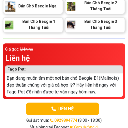
Thông tin về chó
Bán Chó Becgie 2
Bán Chó Becgie Nga
spa cho thú cưng
Tháng Tuổi
Thông tin về mèo
Bán Chó Becgie 1
Bán Chó Becgie 3
Tháng Tuổi
Tháng Tuổi
CHÍNH SÁCH
Chính sách mua hàng
Chính sách vận chuyển
Giá gốc:
Liên hệ
Liên hệ
Chính sách bảo hành
Chính sách bảo mật
Fago Pet:
Chính sách đổi trả
Bạn đang muốn tìm một nơi bán chó Becgie Bỉ (Malinois)
đẹp thuần chủng với giá cả hợp lý? Hãy liên hệ ngay với
LIÊN HỆ
Fago Pet để nhận được tư vấn ngay hôm nay.
TỔNG ĐÀI TƯ VẤN
LIÊN HỆ
0929894774
Gọi đặt mua:
0929894774
(8:00 - 18:30)
Mua hàng tại Fagopet
Xem đường đi