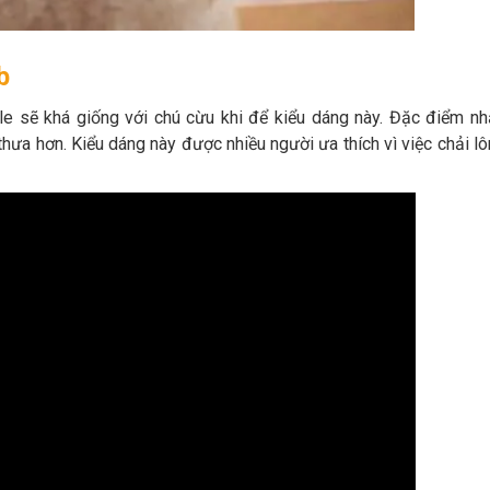
b
le sẽ khá giống với chú cừu khi để kiểu dáng này. Đặc điểm n
hưa hơn. Kiểu dáng này được nhiều người ưa thích vì việc chải l