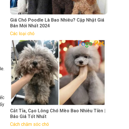
Giá Chó Poodle Là Bao Nhiêu? Cập Nhật Giá
Bán Mới Nhất 2024
Các loại chó
le.
iếc
hấy
Cắt Tỉa, Cạo Lông Chó Mèo Bao Nhiêu Tiền |
Báo Giá Tốt Nhất
Cách chăm sóc chó