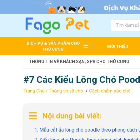
DỊCH VỤ & SẢN PHẨM CHO
GIỚI THIỆU
THÚ CƯNG
THÔNG TIN VỀ KHÁCH SẠN, SPA CHO THÚ CƯNG
#7 Các Kiểu Lông Chó Pood
/
Trang Chủ /
Thông tin về chó
Cách chăm sóc chó
Nội dung bài viết:
1. Mẫu cắt tỉa lông chó poodle theo phong cách 
2. Kiểu lông chó Poodle theo phong cách English