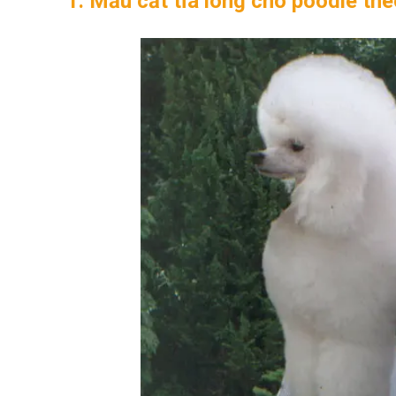
1. Mẫu cắt tỉa lông chó poodle th