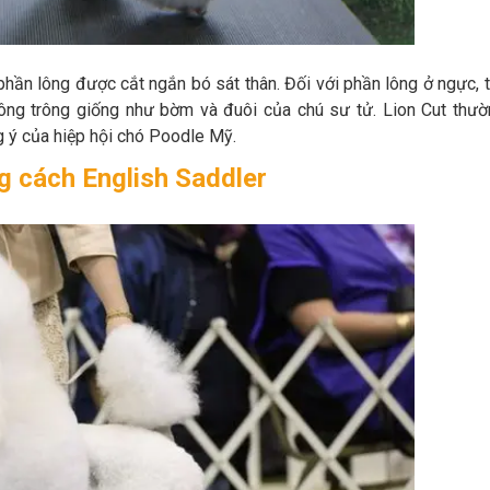
 phần lông được cắt ngắn bó sát thân. Đối với phần lông ở ngực, t
ông trông giống như bờm và đuôi của chú sư tử. Lion Cut thườ
 ý của hiệp hội chó Poodle Mỹ.
g cách English Saddler