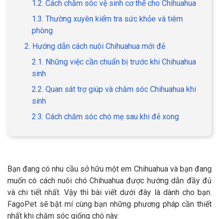
1.2. Cách chăm sóc vệ sinh cơ thể cho Chihuahua
1.3. Thường xuyên kiểm tra sức khỏe và tiêm
phòng
2. Hướng dẫn cách nuôi Chihuahua mới đẻ
GIỚI THIỆU
2.1. Những việc cần chuẩn bị trước khi Chihuahua
sinh
DỊCH VỤ
2.2. Quan sát trợ giúp và chăm sóc Chihuahua khi
Khách sạn chó mèo
Spa chó mèo
sinh
2.3. Cách chăm sóc chó mẹ sau khi đẻ xong
Dịch vụ cắt tỉa lông chó
Dịch vụ huấn luyện chó
mèo
Dịch vụ mua bán chó
Dịch vụ phối giống chó
mèo
mèo
Bạn đang có nhu cầu sở hữu một em Chihuahua và bạn đang
muốn có cách nuôi chó Chihuahua được hướng dẫn đầy đủ
và chi tiết nhất. Vậy thì bài viết dưới đây là dành cho bạn.
TIN TỨC
FagoPet sẽ bật mí cùng bạn những phương pháp cần thiết
nhất khi chăm sóc giống chó này.
Thông tin về khách sạn,