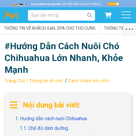
DANH MỤC SẢN PHẨM
THÔNG TIN VỀ KHÁCH SẠN, SPA CHO THÚ CƯNG
SẢN PHẨM DÀNH CHO MÈO
SẢN PHẨM DÀNH CHO CHÓ
THÔNG TIN VỀ C
#Hướng Dẫn Cách Nuôi Chó
SẨN PHẨM THEO THƯƠNG HIỆU
Chihuahua Lớn Nhanh, Khỏe
Mạnh
/
Trang Chủ /
Thông tin về chó
Cách chăm sóc chó
Nội dung bài viết:
1. Hướng dẫn cách nuôi Chihuahua
1.1. Chế độ dinh dưỡng