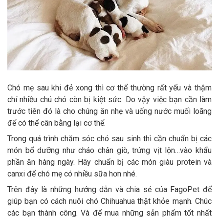
Chó mẹ sau khi đẻ xong thì cơ thể thường rất yếu và thậm
chí nhiều chú chó còn bị kiệt sức. Do vậy việc bạn cần làm
trước tiên đó là cho chúng ăn nhẹ và uống nước muối loãng
để có thể cân bằng lại cơ thể.
Trong quá trình chăm sóc chó sau sinh thì cần chuẩn bị các
món bổ dưỡng như cháo chân giò, trứng vịt lộn…vào khẩu
phần ăn hàng ngày. Hãy chuẩn bị các món giàu protein và
canxi để chó mẹ có nhiều sữa hơn nhé.
Trên đây là những hướng dẫn và chia sẻ của FagoPet để
giúp bạn có cách nuôi chó Chihuahua thật khỏe mạnh. Chúc
các bạn thành công. Và để mua những sản phẩm tốt nhất