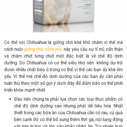
Có thể nói Chihuahua là giống chó khá khó chăm vì thế mà
cách nuôi
giống chó cảnh nhỏ
này yêu cầu sự tỉ mỉ, cẩn thận
và chăm chút từng chút một đặc biệt là về chế độ dinh
dưỡng. Do Chihuahua có cơ thể siêu nhỏ nên không dự trữ
được nhiều chất béo ở trong cơ thể vì thế các bạn ấy khá ốm
yếu. Vì thế mà chế độ dinh dưỡng của các bạn ấy cần phải
tuân thủ theo một số gợi ý dưới đây để đảm bảo cơ thể phát
triển khỏe mạnh nhất:
Đầu tiên chúng ta phải lựa chọn các loại thực phẩm có
chế độ dinh dưỡng cao nhưng phải dễ tiêu hóa. Nhất
thiết trong các bữa ăn của Chihuahua cần có rau, củ quả
bên cạnh đó có thể bổ sung thêm thịt gà, nội tạng động
vật hay trứng vịt lộn vào khẩu phần ăn. Tuy nhiên bạn