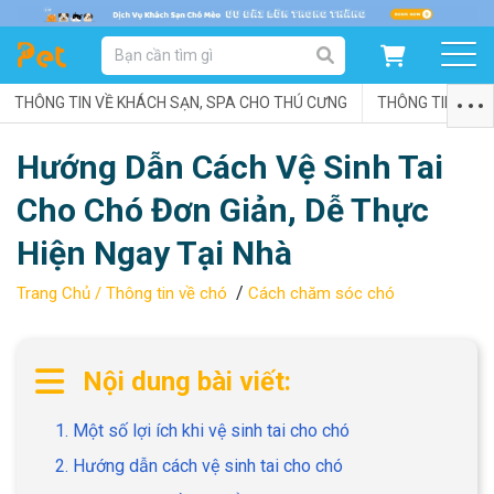
DANH MỤC SẢN PHẨM
THÔNG TIN VỀ KHÁCH SẠN, SPA CHO THÚ CƯNG
SẢN PHẨM DÀNH CHO MÈO
SẢN PHẨM DÀNH CHO CHÓ
THÔNG TIN VỀ C
Hướng Dẫn Cách Vệ Sinh Tai
SẨN PHẨM THEO THƯƠNG HIỆU
Cho Chó Đơn Giản, Dễ Thực
Hiện Ngay Tại Nhà
/
Trang Chủ /
Thông tin về chó
Cách chăm sóc chó
Nội dung bài viết:
1. Một số lợi ích khi vệ sinh tai cho chó
2. Hướng dẫn cách vệ sinh tai cho chó