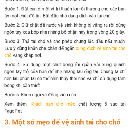
Bước 1: Đặt cún ở một vị trí thuận lợi rồi thưởng cho các bạn
ấy một chút đồ ăn. Bắt đầu nhỏ dung dịch vào tai chó.
Bước 2: Giữ chặt để nước vệ sinh không bị văng ra rồi dùng
ngón tay xoa bóp nhẹ nhàng bộ phận này trong vòng 20 giây.
Bước 3: Thả tai chó và cho phép chúng lắc đầu nếu muốn.
Lưu ý dùng khăn che chắn để ngăn
dung dịch vệ sinh tai cho
chó
văng khắp nơi.
Bước 4: Sử dụng một chút bông rồi quần vải xung quanh
ngón tay trỏ của bạn để nhẹ nhàng lau ống tai. Chúng ta chỉ
nên lau phần tai có thể nhìn thấy thôi nhé và chỉ sử dụng tăm
bông khi cần thiết.
Bước 5: Khen ngợi và động viên cún.
Xem thêm:
Khách sạn chó mèo
chất lượng 5 sao tại
FagoPet
3. Một số mẹo để vệ sinh tai cho chó