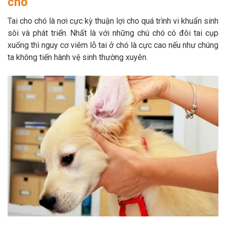
chó
Thông tin về chó
spa cho thú cưng
Tai cho chó là nơi cực kỳ thuận lợi cho quá trình vi khuẩn sinh
sôi và phát triển. Nhất là với những chú chó có đôi tai cụp
Thông tin về mèo
xuống thì nguy cơ viêm lỗ tai ở chó là cực cao nếu như chúng
ta không tiến hành vệ sinh thường xuyên.
CHÍNH SÁCH
Chính sách mua hàng
Chính sách vận chuyển
Chính sách bảo hành
Chính sách bảo mật
Chính sách đổi trả
LIÊN HỆ
TỔNG ĐÀI TƯ VẤN
0929894774