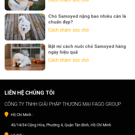
Chó Samoyed nặng bao nhiêu cân là
chuẩn đẹp?
Cách chăm sóc chó
Bật mí cách nuôi chó Samoyed hàng
ngày hiệu quả
Cách chăm sóc chó
LIÊN HỆ CHÚNG TÔI
CÔNG TY TNHH GIẢI PHÁP THƯƠNG MẠI FAGO GROUP
Hồ Chí Minh :
43/14/34 Cộng Hòa, Phường 4, Quận Tân Bình, Hồ Chí Minh