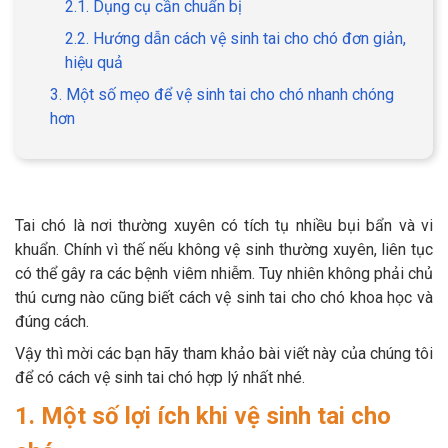
2.1. Dụng cụ cần chuẩn bị
2.2. Hướng dẫn cách vệ sinh tai cho chó đơn giản,
hiệu quả
3. Một số mẹo để vệ sinh tai cho chó nhanh chóng
GIỚI THIỆU
hơn
DỊCH VỤ
Khách sạn chó mèo
Spa chó mèo
Tai chó là nơi thường xuyên có tích tụ nhiều bụi bẩn và vi
khuẩn. Chính vì thế nếu không vệ sinh thường xuyên, liên tục
Dịch vụ cắt tỉa lông chó
Dịch vụ huấn luyện chó
có thể gây ra các bệnh viêm nhiễm. Tuy nhiên không phải chủ
mèo
thú cưng nào cũng biết cách vệ sinh tai cho chó khoa học và
Dịch vụ mua bán chó
Dịch vụ phối giống chó
đúng cách.
mèo
mèo
Vậy thì mời các bạn hãy tham khảo bài viết này của chúng tôi
để có cách vệ sinh tai chó hợp lý nhất nhé.
TIN TỨC
1. Một số lợi ích khi vệ sinh tai cho
Thông tin về khách sạn,