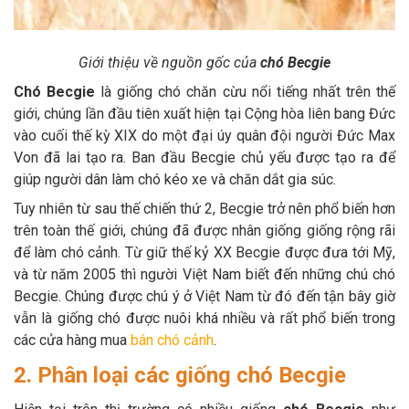
Giới thiệu về nguồn gốc của
chó Becgie
Chó Becgie
là giống chó chăn cừu nổi tiếng nhất trên thế
giới, chúng lần đầu tiên xuất hiện tại Cộng hòa liên bang Đức
vào cuối thế kỳ XIX do một đại úy quân đội người Đức Max
Von đã lai tạo ra. Ban đầu Becgie chủ yếu được tạo ra để
giúp người dân làm chó kéo xe và chăn dắt gia súc.
Tuy nhiên từ sau thế chiến thứ 2, Becgie trở nên phổ biến hơn
trên toàn thế giới, chúng đã được nhân giống giống rộng rãi
để làm chó cảnh. Từ giữ thế kỷ XX Becgie được đưa tới Mỹ,
và từ năm 2005 thì người Việt Nam biết đến những chú chó
Becgie. Chúng được chú ý ở Việt Nam từ đó đến tận bây giờ
vẫn là giống chó được nuôi khá nhiều và rất phổ biến trong
các cửa hàng mua
bán chó cảnh
.
2. Phân loại các giống chó Becgie