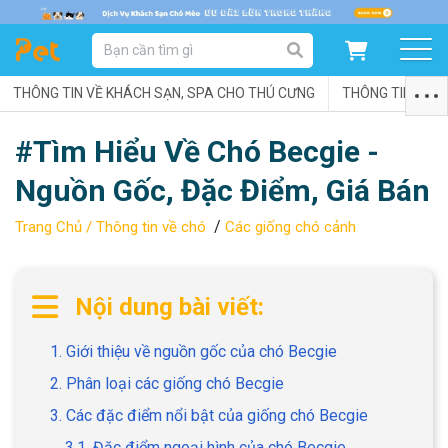
DANH MỤC SẢN PHẨM
THÔNG TIN VỀ KHÁCH SẠN, SPA CHO THÚ CƯNG
SẢN PHẨM DÀNH CHO MÈO
SẢN PHẨM DÀNH CHO CHÓ
THÔNG TIN VỀ C
#Tìm Hiểu Về Chó Becgie -
SẨN PHẨM THEO THƯƠNG HIỆU
Nguồn Gốc, Đặc Điểm, Giá Bán
/
Trang Chủ /
Thông tin về chó
Các giống chó cảnh
Nội dung bài viết:
1. Giới thiệu về nguồn gốc của chó Becgie
2. Phân loại các giống chó Becgie
3. Các đặc điểm nổi bật của giống chó Becgie
3.1. Đặc điểm ngoại hình của chó Becgie