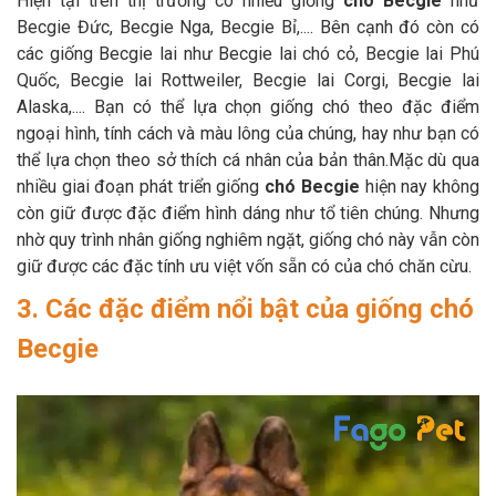
Hiện tại trên thị trường có nhiều giống
chó Becgie
như
Becgie Đức, Becgie Nga, Becgie Bỉ,.... Bên cạnh đó còn có
các giống Becgie lai như Becgie lai chó cỏ, Becgie lai Phú
Quốc, Becgie lai Rottweiler, Becgie lai Corgi, Becgie lai
Alaska,.... Bạn có thể lựa chọn giống chó theo đặc điểm
ngoại hình, tính cách và màu lông của chúng, hay như bạn có
thể lựa chọn theo sở thích cá nhân của bản thân.Mặc dù qua
nhiều giai đoạn phát triển giống
chó Becgie
hiện nay không
còn giữ được đặc điểm hình dáng như tổ tiên chúng. Nhưng
nhờ quy trình nhân giống nghiêm ngặt, giống chó này vẫn còn
giữ được các đặc tính ưu việt vốn sẵn có của chó chăn cừu.
3. Các đặc điểm nổi bật của giống chó
Becgie