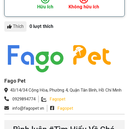
Hữu ích
Không hữu ích
Thích
0 lượt thích
Fago Pet
43/14/34 Cộng Hòa, Phường 4, Quận Tân Bình, Hồ Chí Minh
0929894774
Fagopet
info@fagopet.vn
Fagopet