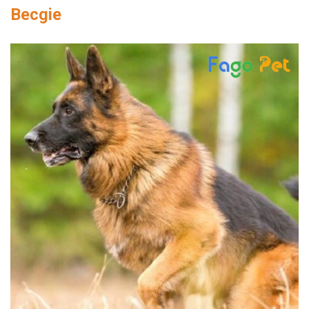
Thông tin về chó
Becgie
spa cho thú cưng
Thông tin về mèo
CHÍNH SÁCH
Chính sách mua hàng
Chính sách vận chuyển
Chính sách bảo hành
Chính sách bảo mật
Chính sách đổi trả
LIÊN HỆ
TỔNG ĐÀI TƯ VẤN
0929894774