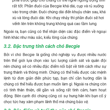
phía trước giúp cho chúng có thể nghe ngóng động tĩnh
rất tốt. Phần đuôi của Becgie khá dài, cụp và rủ xuống
vào trong chân. Đuôi chúng dài đến khuỷu chân sau, khá
xù và lông đuôi dài. Khi chạy nhảy thì phần đuôi sẽ hơi
vểnh lên trên không trung không quá cao tầm lưng.
Ngoài ra, bạn cũng có thể nhận diện các đặc điểm về ngoại
hình khác như màu sắc, kiểu lông của chúng.
3.2. Đặc trưng tính cách chó Becgie
Bởi vì chó Becgie là giống chó nghiệp vụ được nhiều nước
trên thế giới lựa chọn vào lực lượng cảnh sát và quân đội
nên chúng sẽ có nhiều đặc điểm nổi bật về tính cách như sự
trung thành và thông minh. Chúng có thể hiểu được các mệnh
lệnh từ đơn giản đến phức tạp, bạn chỉ cần hướng dẫn là
chúng có thể hiểu được bạn muốn làm gì. Ngoài ra chúng còn
có tính thân thiện, dễ gần và sống rất tình cảm, ham hoạt
động. Bên cạnh đó chúng cũng có sự hung hãn khi bạn cố ý
chọc tức hay xâm phạm lãnh thổ mà chúng bảo vệ.