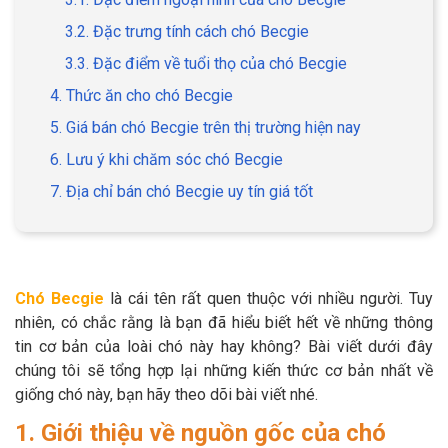
3.2. Đặc trưng tính cách chó Becgie
3.3. Đặc điểm về tuổi thọ của chó Becgie
4. Thức ăn cho chó Becgie
GIỚI THIỆU
5. Giá bán chó Becgie trên thị trường hiện nay
6. Lưu ý khi chăm sóc chó Becgie
DỊCH VỤ
7. Địa chỉ bán chó Becgie uy tín giá tốt
Khách sạn chó mèo
Spa chó mèo
Dịch vụ cắt tỉa lông chó
Dịch vụ huấn luyện chó
mèo
Chó Becgie
là cái tên rất quen thuộc với nhiều người. Tuy
Dịch vụ mua bán chó
Dịch vụ phối giống chó
nhiên, có chắc rằng là bạn đã hiểu biết hết về những thông
mèo
mèo
tin cơ bản của loài chó này hay không? Bài viết dưới đây
chúng tôi sẽ tổng hợp lại những kiến thức cơ bản nhất về
giống chó này, bạn hãy theo dõi bài viết nhé.
TIN TỨC
1. Giới thiệu về nguồn gốc của chó
Thông tin về khách sạn,