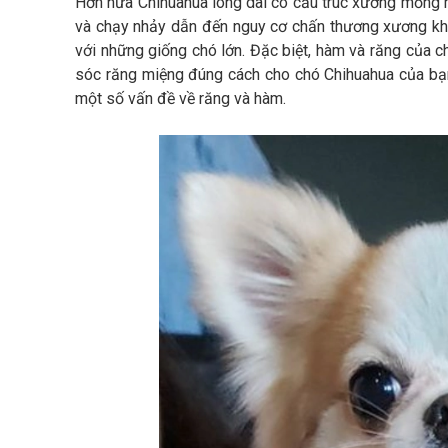
Hơn nữa Chihuahua lông dài có cấu trúc xương mỏng m
và chạy nhảy dẫn đến nguy cơ chấn thương xương khớ
với những giống chó lớn. Đặc biệt, hàm và răng của
sóc răng miệng đúng cách cho chó Chihuahua của bạ
một số vấn đề về răng và hàm.