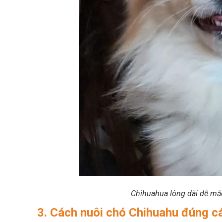
Chihuahua lông dài dễ mắ
3. Cách nuôi chó Chihuahu đúng ca