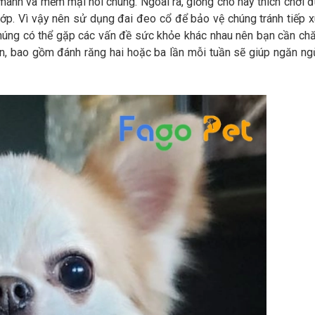
anh và mềm mại nói chung. Ngoài ra, giống chó này thích chơi 
p. Vì vậy nên sử dụng đai đeo cổ để bảo vệ chúng tránh tiếp 
 chúng có thể gặp các vấn đề sức khỏe khác nhau nên bạn cần c
n, bao gồm đánh răng hai hoặc ba lần mỗi tuần sẽ giúp ngăn ng