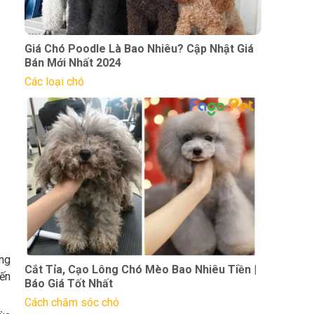
Giá Chó Poodle Là Bao Nhiêu? Cập Nhật Giá
Bán Mới Nhất 2024
Các loại chó
ững
Cắt Tỉa, Cạo Lông Chó Mèo Bao Nhiêu Tiền |
đến
Báo Giá Tốt Nhất
Cách chăm sóc chó