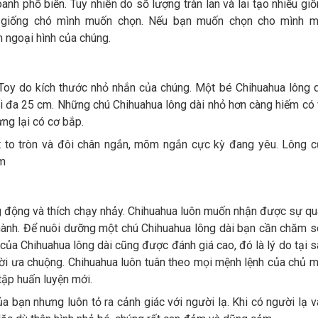
h phổ biến. Tuy nhiên do số lượng tràn lan và lai tạo nhiều gi
à giống chó mình muốn chọn. Nếu bạn muốn chọn cho mình m
m ngoại hình của chúng.
oy do kích thước nhỏ nhắn của chúng. Một bé Chihuahua lông d
ối đa 25 cm. Những chú Chihuahua lông dài nhỏ hơn càng hiếm có
ưng lại có cơ bắp.
 to tròn và đôi chân ngắn, mõm ngắn cực kỳ đang yêu. Lông c
em
 động và thích chạy nhảy. Chihuahua luôn muốn nhận được sự q
thành. Để nuôi dưỡng một chú Chihuahua lông dài bạn cần chăm 
của Chihuahua lông dài cũng được đánh giá cao, đó là lý do tại 
ời ưa chuộng. Chihuahua luôn tuân theo mọi mệnh lệnh của chủ 
tập huấn luyện mới.
ủa bạn nhưng luôn tỏ ra cảnh giác với người lạ. Khi có người lạ 