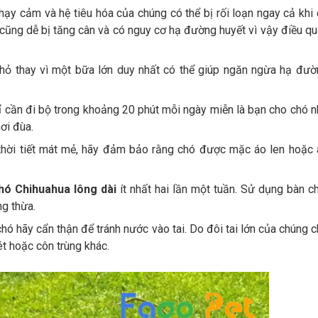
hạy cảm và hệ tiêu hóa của chúng có thể bị rối loạn ngay cả khi
cũng dễ bị tăng cân và có nguy cơ hạ đường huyết vì vậy điều q
nhỏ thay vì một bữa lớn duy nhất có thể giúp ngăn ngừa hạ đườ
ỉ cần đi bộ trong khoảng 20 phút mỗi ngày miễn là bạn cho chó 
ơi đùa.
thời tiết mát mẻ, hãy đảm bảo rằng chó được mặc áo len hoặc 
hó Chihuahua lông dài
ít nhất hai lần một tuần. Sử dụng bàn c
ng thừa.
ó hãy cẩn thận để tránh nước vào tai. Do đôi tai lớn của chúng 
ét hoặc côn trùng khác.