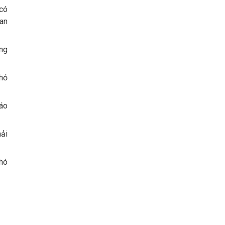
 có
uan
ng
nhỏ
áo
hải
chó