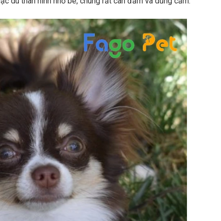
Mặc dù thân hình nhỏ bé, chúng rất can đảm và dũng cảm.