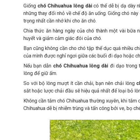
Giống
chó Chihuahua lông dài
có thể dễ bị dạ dày n
những thay đổi nhỏ về chế độ ăn uống. Giống chó này 
trọng nhất cần nhớ khi cho ăn chó.
Chia thức ăn hàng ngày của chó thành một vài bữa 
huyết và giảm cảm giác đói của chó.
Bạn cũng không cần cho chó tập thể dục quá nhiều ch
của mình được nghỉ ngơi giữa các buổi đi dạo hoặc ch
Nếu bạn dẫn
chó Chihuahua lông dài
đi dạo trong 
lông để giữ ấm.
So với bộ lông mượt ít cần chải, bạn nên chải lông
c
sắt hoặc lược chải đầu sẽ hiệu quả nhất để loại bỏ lô
Không cần tắm chó Chihuahua thường xuyên, khi tắm ch
Chihuahua dễ bị nhiễm trùng và tấn công bởi ve, bọ ch