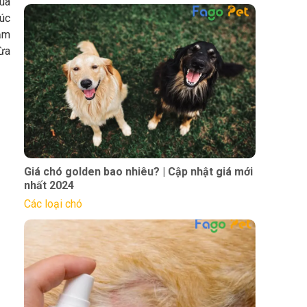
đùa
xúc
hăm
ừa
Giá chó golden bao nhiêu? | Cập nhật giá mới
nhất 2024
Các loại chó