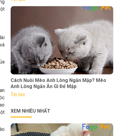
ống
ột
ài
 và
ủa
Cách Nuôi Mèo Anh Lông Ngắn Mập? Mèo
Anh Lông Ngắn Ăn Gì Để Mập
uan
Tin tức
sóc
sao
XEM NHIỀU NHẤT
một
vào