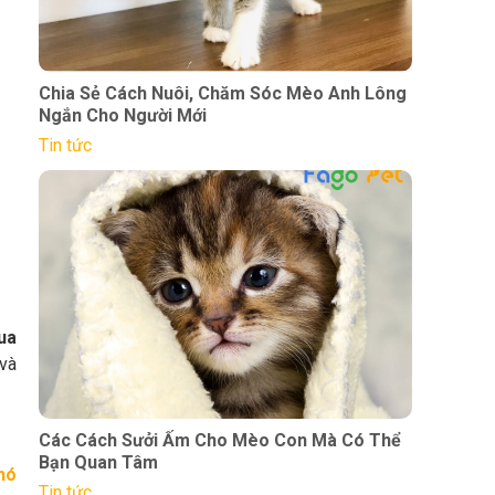
Chia Sẻ Cách Nuôi, Chăm Sóc Mèo Anh Lông
Ngắn Cho Người Mới
Tin tức
ua
và
Các Cách Sưởi Ấm Cho Mèo Con Mà Có Thể
Bạn Quan Tâm
hó
Tin tức