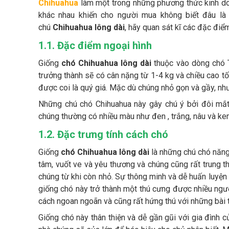
Chihuahua
làm một trong những phương thức kinh doan
khác nhau khiến cho người mua không biết đâu l
chú
Chihuahua lông dài
, hãy quan sát kĩ các đặc điể
1.1. Đặc điểm ngoại hình
Giống
chó Chihuahua lông dài
thuộc vào dòng chó T
trưởng thành sẽ có cân nặng từ 1-4 kg và chiều cao t
được coi là quý giá. Mặc dù chúng nhỏ gọn và gầy, nh
Những chú chó Chihuahua này gây chú ý bởi đôi mắt
chúng thường có nhiều màu như đen , trắng, nâu và k
1.2. Đặc trưng tính cách chó
Giống
chó Chihuahua lông dài
là những chú chó năng
tâm, vuốt ve và yêu thương và chúng cũng rất trung 
chúng từ khi còn nhỏ. Sự thông minh và dễ huấn luyện 
giống chó này trở thành một thú cưng được nhiều ngư
cách ngoan ngoãn và cũng rất hứng thú với những bài 
Giống chó này thân thiện và dễ gần gũi với gia đình c