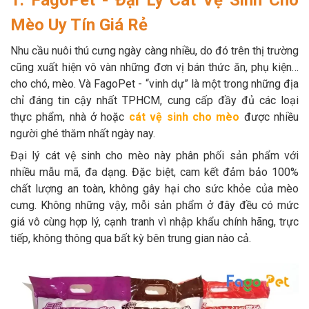
1. FagoPet - Đại Lý Cát Vệ Sinh Cho
Thông tin về chó
spa cho thú cưng
Mèo Uy Tín Giá Rẻ
Thông tin về mèo
Nhu cầu nuôi thú cưng ngày càng nhiều, do đó trên thị trường
cũng xuất hiện vô vàn những đơn vị bán thức ăn, phụ kiện…
cho chó, mèo. Và FagoPet - “vinh dự” là một trong những địa
CHÍNH SÁCH
chỉ đáng tin cậy nhất TPHCM, cung cấp đầy đủ các loại
Chính sách mua hàng
Chính sách vận chuyển
thực phẩm, nhà ở hoặc
cát vệ sinh cho mèo
được nhiều
người ghé thăm nhất ngày nay.
Chính sách bảo hành
Chính sách bảo mật
Đại lý cát vệ sinh cho mèo này phân phối sản phẩm với
nhiều mẫu mã, đa dạng. Đặc biệt, cam kết đảm bảo 100%
Chính sách đổi trả
chất lượng an toàn, không gây hại cho sức khỏe của mèo
cưng. Không những vậy, mỗi sản phẩm ở đây đều có mức
LIÊN HỆ
giá vô cùng hợp lý, cạnh tranh vì nhập khẩu chính hãng, trực
tiếp, không thông qua bất kỳ bên trung gian nào cả.
TỔNG ĐÀI TƯ VẤN
0929894774