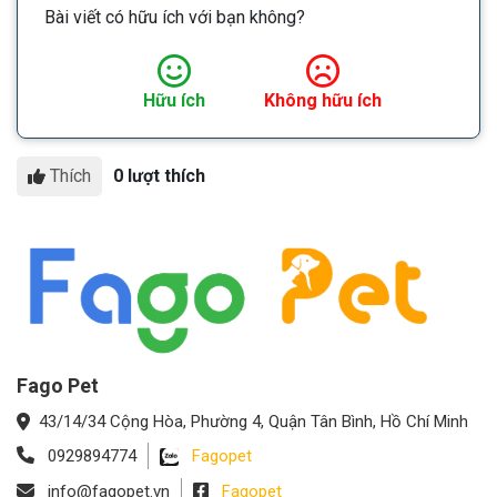
Bài viết có hữu ích với bạn không?
Hữu ích
Không hữu ích
Thích
0 lượt thích
Fago Pet
43/14/34 Cộng Hòa, Phường 4, Quận Tân Bình, Hồ Chí Minh
0929894774
Fagopet
info@fagopet.vn
Fagopet