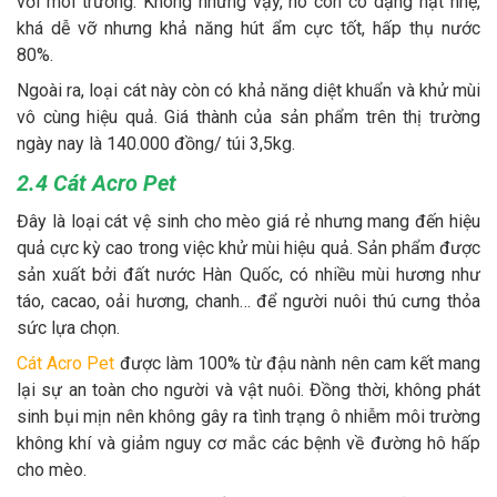
với môi trường. Không những vậy, nó còn có dạng hạt nhẹ,
khá dễ vỡ nhưng khả năng hút ẩm cực tốt, hấp thụ nước
80%.
Ngoài ra, loại cát này còn có khả năng diệt khuẩn và khử mùi
vô cùng hiệu quả. Giá thành của sản phẩm trên thị trường
ngày nay là 140.000 đồng/ túi 3,5kg.
2.4 Cát Acro Pet
Đây là loại cát vệ sinh cho mèo giá rẻ nhưng mang đến hiệu
quả cực kỳ cao trong việc khử mùi hiệu quả. Sản phẩm được
sản xuất bởi đất nước Hàn Quốc, có nhiều mùi hương như
táo, cacao, oải hương, chanh… để người nuôi thú cưng thỏa
sức lựa chọn.
Cát Acro Pet
được làm 100% từ đậu nành nên cam kết mang
lại sự an toàn cho người và vật nuôi. Đồng thời, không phát
sinh bụi mịn nên không gây ra tình trạng ô nhiễm môi trường
không khí và giảm nguy cơ mắc các bệnh về đường hô hấp
cho mèo.