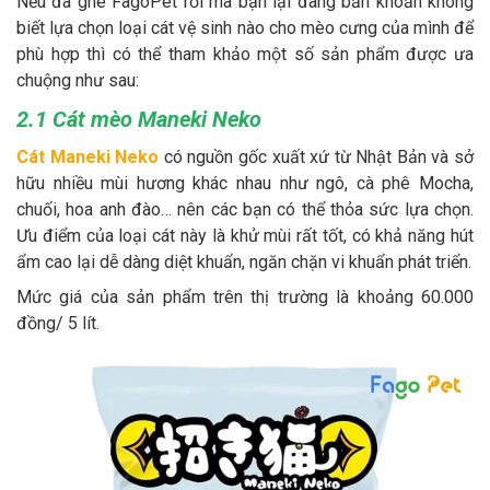
Nếu đã ghé FagoPet rồi mà bạn lại đang băn khoăn không
biết lựa chọn loại cát vệ sinh nào cho mèo cưng của mình để
phù hợp thì có thể tham khảo một số sản phẩm được ưa
chuộng như sau:
2.1 Cát mèo Maneki Neko
Cát Maneki Neko
có nguồn gốc xuất xứ từ Nhật Bản và sở
hữu nhiều mùi hương khác nhau như ngô, cà phê Mocha,
chuối, hoa anh đào… nên các bạn có thể thỏa sức lựa chọn.
Ưu điểm của loại cát này là khử mùi rất tốt, có khả năng hút
ẩm cao lại dễ dàng diệt khuẩn, ngăn chặn vi khuẩn phát triển.
Mức giá của sản phẩm trên thị trường là khoảng 60.000
đồng/ 5 lít.