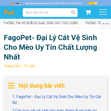
DANH MỤC SẢN PHẨM
THÔNG TIN VỀ KHÁCH SẠN, SPA CHO THÚ CƯNG
SẢN PHẨM DÀNH CHO MÈO
SẢN PHẨM DÀNH CHO CHÓ
THÔNG TIN VỀ C
FagoPet- Đại Lý Cát Vệ Sinh
SẨN PHẨM THEO THƯƠNG HIỆU
Cho Mèo Uy Tín Chất Lượng
Nhất
Trang Chủ /
Tin tức
Nội dung bài viết:
1. FagoPet - Đại Lý Cát Vệ Sinh Cho Mèo Uy Tín Giá
Rẻ
2.Các loại cát vệ sinh cho mèo đang được bán tại