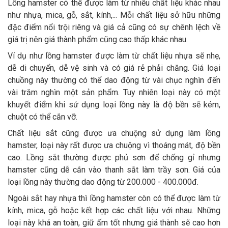
Lồng hamster có thể được làm từ nhiều chất liệu khác nhau
như nhựa, mica, gỗ, sắt, kính,... Mỗi chất liệu sở hữu những
đặc điểm nổi trội riêng và giá cả cũng có sự chênh lệch về
giá trị nên giá thành phẩm cũng cao thấp khác nhau.
Ví dụ như lồng hamster được làm từ chất liệu nhựa sẽ nhẹ,
dễ di chuyển, dễ vệ sinh và có giá rẻ phải chăng. Giá loại
chuồng này thường có thể dao động từ vài chục nghìn đến
vài trăm nghìn một sản phẩm. Tuy nhiên loại này có một
khuyết điểm khi sử dụng loại lồng này là độ bền sẽ kém,
chuột có thể cắn vỡ.
Chất liệu sắt cũng được ưa chuộng sử dụng làm lồng
hamster, loại này rất được ưa chuộng vì thoáng mát, độ bền
cao. Lồng sắt thường được phủ sơn để chống gỉ nhưng
hamster cũng dễ cắn vào thanh sắt làm trầy sơn. Giá của
loại lồng này thường dao động từ 200.000 - 400.000đ.
Ngoài sắt hay nhựa thì lồng hamster còn có thể được làm từ
kính, mica, gỗ hoặc kết hợp các chất liệu với nhau. Những
loại này khá an toàn, giữ ấm tốt nhưng giá thành sẽ cao hơn