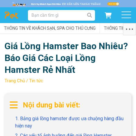
DANH MỤC SẢN PHẨM
THÔNG TIN VỀ KHÁCH SẠN, SPA CHO THÚ CƯNG
SẢN PHẨM DÀNH CHO MÈO
SẢN PHẨM DÀNH CHO CHÓ
THÔNG TIN VỀ C
Giá Lồng Hamster Bao Nhiêu?
SẨN PHẨM THEO THƯƠNG HIỆU
Báo Giá Các Loại Lồng
Hamster Rẻ Nhất
Trang Chủ /
Tin tức
Nội dung bài viết:
1. Bảng giá lồng hamster được ưa chuộng hàng đầu
hiện nay
2. Các yếu tố ảnh hưởng đến giá lồng Hamster