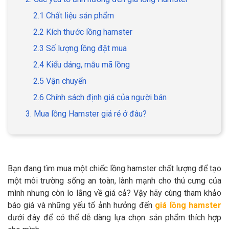
2.1 Chất liệu sản phẩm
2.2 Kích thước lồng hamster
2.3 Số lượng lồng đặt mua
GIỚI THIỆU
2.4 Kiểu dáng, mẫu mã lồng
2.5 Vận chuyển
DỊCH VỤ
2.6 Chính sách định giá của người bán
Khách sạn chó mèo
Spa chó mèo
3. Mua lồng Hamster giá rẻ ở đâu?
Dịch vụ cắt tỉa lông chó
Dịch vụ huấn luyện chó
mèo
Dịch vụ mua bán chó
Dịch vụ phối giống chó
Bạn đang tìm mua một chiếc lồng hamster chất lượng để tạo
mèo
mèo
một môi trường sống an toàn, lành mạnh cho thú cưng của
mình nhưng còn lo lắng về giá cả? Vậy hãy cùng tham khảo
báo giá và những yếu tố ảnh hưởng đến
giá lồng hamster
TIN TỨC
dưới đây để có thể dễ dàng lựa chọn sản phẩm thích hợp
Thông tin về khách sạn,