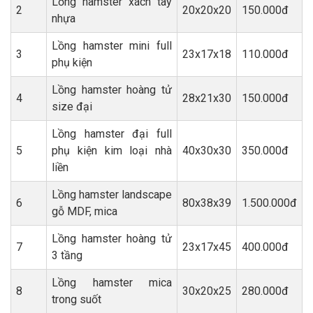
Lồng hamster xách tay
2
20x20x20
150.000đ
nhựa
Lồng hamster mini full
3
23x17x18
110.000đ
phụ kiện
Lồng hamster hoàng tử
4
28x21x30
150.000đ
size đại
Lồng hamster đại full
5
phụ kiện kim loại nhà
40x30x30
350.000đ
liền
Lồng hamster landscape
6
80x38x39
1.500.000đ
gỗ MDF, mica
Lồng hamster hoàng tử
7
23x17x45
400.000đ
3 tầng
Lồng hamster mica
8
30x20x25
280.000đ
trong suốt