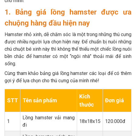
cho mình.
Thông tin về chó
spa cho thú cưng
1. Bảng giá lồng hamster được ưa
Thông tin về mèo
chuộng hàng đầu hiện nay
Hamster nhỏ xinh, dễ chăm sóc là một trong những thú cưng
CHÍNH SÁCH
được nhiều người lựa chọn hiện nay. Để chuẩn bị nuôi những
chú chuột bé xinh này thì không thể thiếu một chiếc lồng nuôi
Chính sách mua hàng
Chính sách vận chuyển
bền chắc để hamster có một “ngôi nhà” thoải mái để sinh
sống.
Chính sách bảo hành
Chính sách bảo mật
Cùng tham khảo bảng giá lồng hamster các loại để có thêm
Chính sách đổi trả
gợi ý để lựa chọn cho thú cưng của mình nhé!
Kích
LIÊN HỆ
STT
Tên sản phẩm
Đơn giá
thước
TỔNG ĐÀI TƯ VẤN
Lồng hamster vải mang
1
18x18x15
120.000đ
0929894774
đi