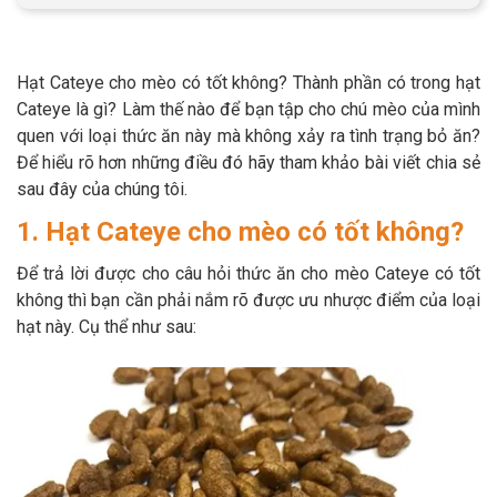
Hạt Cateye cho mèo có tốt không? Thành phần có trong hạt
Cateye là gì? Làm thế nào để bạn tập cho chú mèo của mình
GIỚI THIỆU
quen với loại thức ăn này mà không xảy ra tình trạng bỏ ăn?
Để hiểu rõ hơn những điều đó hãy tham khảo bài viết chia sẻ
DỊCH VỤ
sau đây của chúng tôi.
1. Hạt Cateye cho mèo có tốt không?
Khách sạn chó mèo
Spa chó mèo
Để trả lời được cho câu hỏi thức ăn cho mèo Cateye có tốt
Dịch vụ cắt tỉa lông chó
Dịch vụ huấn luyện chó
không thì bạn cần phải nắm rõ được ưu nhược điểm của loại
mèo
hạt này. Cụ thể như sau:
Dịch vụ mua bán chó
Dịch vụ phối giống chó
mèo
mèo
TIN TỨC
Thông tin về khách sạn,