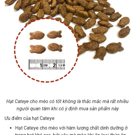
Thông tin về chó
spa cho thú cưng
Thông tin về mèo
CHÍNH SÁCH
Chính sách mua hàng
Chính sách vận chuyển
Chính sách bảo hành
Chính sách bảo mật
Chính sách đổi trả
LIÊN HỆ
Hạt Cateye cho mèo có tốt không là thắc mắc mà rất nhiều
người quan tâm khi có ý định mua sản phẩm này
TỔNG ĐÀI TƯ VẤN
Ưu điểm của hạt Cateye
0929894774
Hạt Cateye cho mèo với hàm lượng chất dinh dưỡng ở