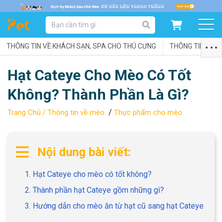
DANH MỤC SẢN PHẨM
THÔNG TIN VỀ KHÁCH SẠN, SPA CHO THÚ CƯNG
SẢN PHẨM DÀNH CHO MÈO
SẢN PHẨM DÀNH CHO CHÓ
THÔNG TIN VỀ C
Hạt Cateye Cho Mèo Có Tốt
SẨN PHẨM THEO THƯƠNG HIỆU
Không? Thành Phần Là Gì?
/
Trang Chủ /
Thông tin về mèo
Thực phẩm cho mèo
Nội dung bài viết:
1. Hạt Cateye cho mèo có tốt không?
2. Thành phần hạt Cateye gồm những gì?
3. Hướng dẫn cho mèo ăn từ hạt cũ sang hạt Cateye