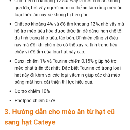
Chất béo có khoảng 12.5%. Đây là một con số không
quá lớn, bởi vậy người nuôi có thể an tâm rằng mèo ăn
loại thức ăn này sẽ không bị béo phì.
Chất xơ khoảng 4% và độ ẩm khoảng 12%, nhờ vậy mà
hỗ trợ mèo tiêu hóa được thức ăn dễ dàng, hạn chế tối
đa tình trạng khó tiêu, táo bón. Dĩ nhiên cũng vì điều
này mà đôi khi chú mèo có thể xảy ra tình trạng tiêu
chảy vì độ ẩm của loại hạt này cao.
Canxi chiếm 1% và Taurine chiếm 0.15% giúp hỗ trợ
mèo phát triển tốt nhất. Đặc biệt Taurine có trong loại
hạt này đi kèm với các loại vitamin giúp các chú mèo
sáng mắt hơn, cải thiện thị lực hiệu quả.
Đọ tro chiếm 10%
Photpho chiếm 0.6%
3. Hướng dẫn cho mèo ăn từ hạt cũ
sang hạt Cateye