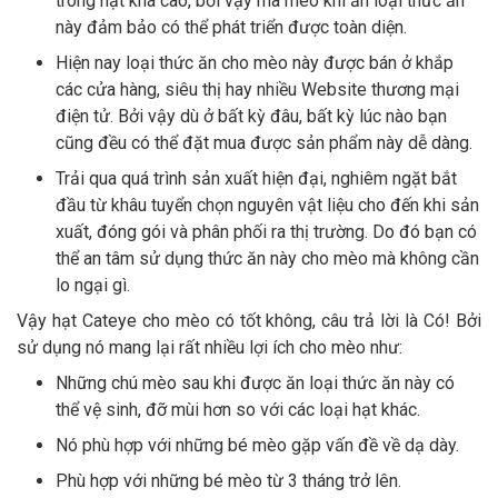
trong hạt khá cao, bởi vậy mà mèo khi ăn loại thức ăn
này đảm bảo có thể phát triển được toàn diện.
Hiện nay loại thức ăn cho mèo này được bán ở khắp
các cửa hàng, siêu thị hay nhiều Website thương mại
điện tử. Bởi vậy dù ở bất kỳ đâu, bất kỳ lúc nào bạn
cũng đều có thể đặt mua được sản phẩm này dễ dàng.
Trải qua quá trình sản xuất hiện đại, nghiêm ngặt bắt
đầu từ khâu tuyển chọn nguyên vật liệu cho đến khi sản
xuất, đóng gói và phân phối ra thị trường. Do đó bạn có
thể an tâm sử dụng thức ăn này cho mèo mà không cần
lo ngại gì.
Vậy hạt Cateye cho mèo có tốt không, câu trả lời là Có! Bởi
sử dụng nó mang lại rất nhiều lợi ích cho mèo như:
Những chú mèo sau khi được ăn loại thức ăn này có
thể vệ sinh, đỡ mùi hơn so với các loại hạt khác.
Nó phù hợp với những bé mèo gặp vấn đề về dạ dày.
Phù hợp với những bé mèo từ 3 tháng trở lên.