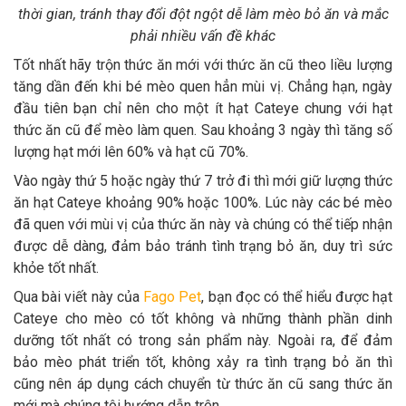
thời gian, tránh thay đổi đột ngột dễ làm mèo bỏ ăn và mắc
phải nhiều vấn đề khác
Tốt nhất hãy trộn thức ăn mới với thức ăn cũ theo liều lượng
tăng dần đến khi bé mèo quen hẳn mùi vị. Chẳng hạn, ngày
đầu tiên bạn chỉ nên cho một ít hạt Cateye chung với hạt
thức ăn cũ để mèo làm quen. Sau khoảng 3 ngày thì tăng số
lượng hạt mới lên 60% và hạt cũ 70%.
Vào ngày thứ 5 hoặc ngày thứ 7 trở đi thì mới giữ lượng thức
ăn hạt Cateye khoảng 90% hoặc 100%. Lúc này các bé mèo
đã quen với mùi vị của thức ăn này và chúng có thể tiếp nhận
được dễ dàng, đảm bảo tránh tình trạng bỏ ăn, duy trì sức
khỏe tốt nhất.
Qua bài viết này của
Fago Pet
, bạn đọc có thể hiểu được hạt
Cateye cho mèo có tốt không và những thành phần dinh
dưỡng tốt nhất có trong sản phẩm này. Ngoài ra, để đảm
bảo mèo phát triển tốt, không xảy ra tình trạng bỏ ăn thì
cũng nên áp dụng cách chuyển từ thức ăn cũ sang thức ăn
mới mà chúng tôi hướng dẫn trên.