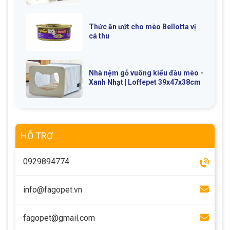
Thông tin về chó
spa cho thú cưng
Thức ăn ướt cho mèo Bellotta vị
Thông tin về mèo
cá thu
CHÍNH SÁCH
Nhà nệm gỗ vuông kiểu đầu mèo -
Xanh Nhạt | Loffepet 39x47x38cm
Chính sách mua hàng
Chính sách vận chuyển
Chính sách bảo hành
Chính sách bảo mật
Chính sách đổi trả
HỖ TRỢ
0929894774
LIÊN HỆ
info@fagopet.vn
TỔNG ĐÀI TƯ VẤN
0929894774
fagopet@gmail.com