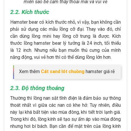
miễn sao bé cảm thấy thoải mái và vui vẻ
2.2. Kích thước
Hamster bear có kích thước nhỏ, vì vậy, bạn không cần
phải sử dụng các mẫu lồng cỡ đại. Thay vào đó, chỉ
cần dùng lồng mini hay lồng cỡ trung là được. Kích
thước lồng hamster bear lý tưởng là 24 inch, tối thiểu
là 12 inch. Nhưng nếu bạn muốn thú cưng của mình
năng động, vui vẻ hơn thì có thể dùng lồng lớn hơn.
Xem thêm
Cát sand lót chuồng
hamster giá rẻ
2.3. Độ thông thoáng
Thường thì lồng nan sắt tĩnh điện là đảm bảo sự thông
thoát nhất vì giữa các nan có khe hở. Tuy nhiên, điều
này lại khá bất tiện vào mùa đông, khi tiết trời lạnh giá.
Trong khi đó, lồng kính sẽ tạo sự ấm áp vào mùa đông
nhưng hơi bí bách. Bạn cần để mặt trên của lồng kính