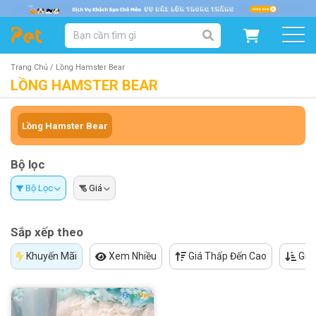
DANH MỤC SẢN PHẨM
SẢN PHẨM DÀNH CHO MÈO
SẢN PHẨM DÀNH CHO CHÓ
Trang Chủ /
Lồng Hamster Bear
LỒNG HAMSTER BEAR
SẨN PHẨM THEO THƯƠNG HIỆU
Lồng Hamster Bear
Bộ lọc
Bộ Lọc
Giá
Sắp xếp theo
Khuyến Mãi
Xem Nhiều
Giá Thấp Đến Cao
Giá