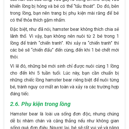
khiến lồng bị hỏng và bé có thể “tẩu thoát”. Do đó, bên
trong lồng, bạn nên trang bị phụ kiện mài răng để bé
có thể thỏa thích gặm nhấm.
Đặc biệt, như đã nói, hamster bear không thích chia sẻ
lãnh thổ. Vì vậy, bạn không nên nuôi từ 2 bé trong 1
lồng để tránh “chiến tranh”. Khi xảy ra “chiến tranh” thì
các bé sẽ “chiến đấu” đến cùng, đến khi 1 bé chết mới
thôi.
Vì lẽ đó, những bé mới sinh chỉ được nuôi cùng 1 lồng
cho đến khi 5 tuần tuổi. Lúc này, bạn cần chuẩn bị
những chiếc lồng hamster bear riêng biệt để nuôi từng
bé, tránh nguy cơ mất an toàn và xảy ra các trường hợp
đáng tiếc.
2.6. Phụ kiện trong lồng
Hamster bear là loài ưa sống đơn độc, nhưng chúng
dễ bị nhàm chán và căng thẳng nếu như không gian
sống quá đơn điệu. Ngược lại, bé sẽ rất vui vẻ và năng