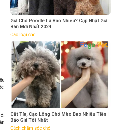
Giá Chó Poodle Là Bao Nhiêu? Cập Nhật Giá
Bán Mới Nhất 2024
Các loại chó
iều
ớc,
Cắt Tỉa, Cạo Lông Chó Mèo Bao Nhiêu Tiền |
bởi
Báo Giá Tốt Nhất
dẫn
Cách chăm sóc chó