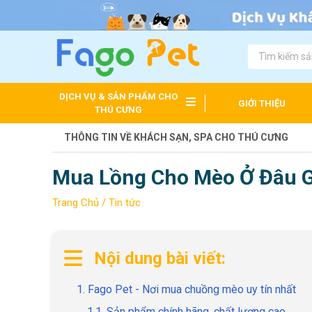
DỊCH VỤ & SẢN PHẨM CHO
GIỚI THIỆU
THÚ CƯNG
THÔNG TIN VỀ KHÁCH SẠN, SPA CHO THÚ CƯNG
Mua Lồng Cho Mèo Ở Đâu Gi
Trang Chủ /
Tin tức
Nội dung bài viết:
1. Fago Pet - Nơi mua chuồng mèo uy tín nhất
1.1. Sản phẩm chính hãng, chất lượng cao