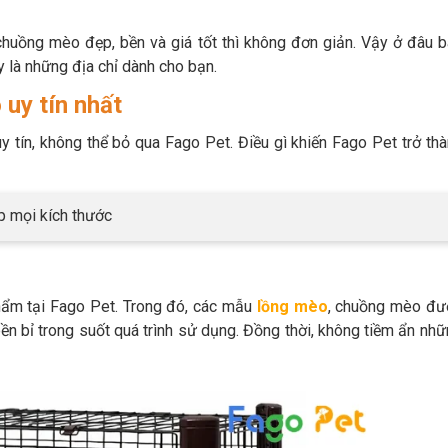
uồng mèo đẹp, bền và giá tốt thì không đơn giản. Vậy ở đâu b
là những địa chỉ dành cho bạn.
uy tín nhất
 tín, không thể bỏ qua Fago Pet. Điều gì khiến Fago Pet trở th
p mọi kích thước
hẩm tại Fago Pet. Trong đó, các mẫu
lồng mèo
, chuồng mèo đư
n bỉ trong suốt quá trình sử dụng. Đồng thời, không tiềm ẩn nh