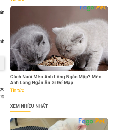
án
ành
Cách Nuôi Mèo Anh Lông Ngắn Mập? Mèo
Anh Lông Ngắn Ăn Gì Để Mập
ợc
Tin tức
ững
XEM NHIỀU NHẤT