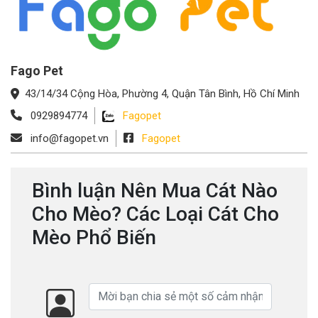
Fago Pet
43/14/34 Cộng Hòa, Phường 4, Quận Tân Bình, Hồ Chí Minh
0929894774
Fagopet
info@fagopet.vn
Fagopet
Bình luận Nên Mua Cát Nào
Cho Mèo? Các Loại Cát Cho
Mèo Phổ Biến