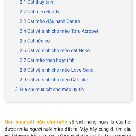
2.1 Cát thuỷ tinh
2.2 Cát mèo Buddy
2.3 Cát mèo đậu nành Cature
2.4 Cát vệ sinh cho mèo Tofu Acropet
GIỚI THIỆU
2.5 Cát hữu cơ
DỊCH VỤ
2.6 Cát vệ sinh cho mèo cát Neko
2.7 Cát mèo than hoạt tính
Khách sạn chó mèo
Spa chó mèo
2.8 Cát vệ sinh cho mèo Love Sand
Dịch vụ cắt tỉa lông chó
2.9 Cát vệ sinh cho mèo Cat Like
Dịch vụ huấn luyện chó
mèo
3. Địa chỉ mua cát cho mèo uy tín
Dịch vụ mua bán chó
Dịch vụ phối giống chó
mèo
mèo
Nên mua cát nào cho mèo
vệ sinh hàng ngày là câu hỏi
TIN TỨC
được nhiều người nuôi mèo đặt ra. Vậy hãy cùng đi tìm câu
Thông tin về khách sạn,