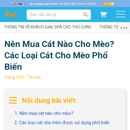
DANH MỤC SẢN PHẨM
THÔNG TIN VỀ KHÁCH SẠN, SPA CHO THÚ CƯNG
SẢN PHẨM DÀNH CHO MÈO
SẢN PHẨM DÀNH CHO CHÓ
THÔNG TIN VỀ C
Nên Mua Cát Nào Cho Mèo?
SẨN PHẨM THEO THƯƠNG HIỆU
Các Loại Cát Cho Mèo Phổ
Biến
Trang Chủ /
Tin tức
Nội dung bài viết:
1. Nên mua cát nào cho mèo?
2. Các loại cát cho mèo được sử dụng phổ biến