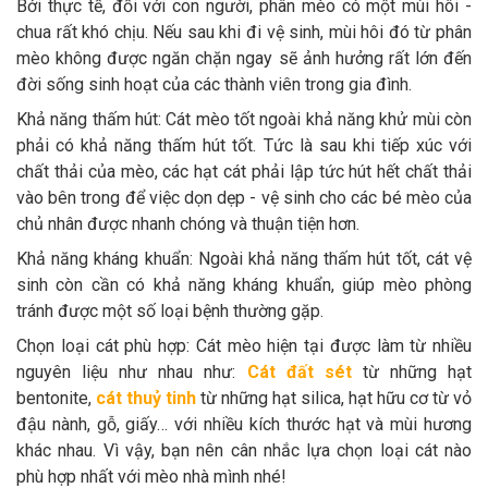
Bởi thực tế, đối với con người, phân mèo có một mùi hôi -
chua rất khó chịu. Nếu sau khi đi vệ sinh, mùi hôi đó từ phân
mèo không được ngăn chặn ngay sẽ ảnh hưởng rất lớn đến
đời sống sinh hoạt của các thành viên trong gia đình.
Khả năng thấm hút: Cát mèo tốt ngoài khả năng khử mùi còn
phải có khả năng thấm hút tốt. Tức là sau khi tiếp xúc với
chất thải của mèo, các hạt cát phải lập tức hút hết chất thải
vào bên trong để việc dọn dẹp - vệ sinh cho các bé mèo của
chủ nhân được nhanh chóng và thuận tiện hơn.
Khả năng kháng khuẩn: Ngoài khả năng thấm hút tốt, cát vệ
sinh còn cần có khả năng kháng khuẩn, giúp mèo phòng
tránh được một số loại bệnh thường gặp.
Chọn loại cát phù hợp: Cát mèo hiện tại được làm từ nhiều
nguyên liệu như nhau như:
Cát đất sét
từ những hạt
bentonite,
cát thuỷ tinh
từ những hạt silica, hạt hữu cơ từ vỏ
đậu nành, gỗ, giấy… với nhiều kích thước hạt và mùi hương
khác nhau. Vì vậy, bạn nên cân nhắc lựa chọn loại cát nào
phù hợp nhất với mèo nhà mình nhé!