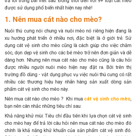
trả lời trong bài viết sau. Đồng thời đến với 9+ loại cát mèo
Thông tin về chó
spa cho thú cưng
được sử dụng phổ biến nhất hiện nay nhé!
1. Nên mua cát nào cho mèo?
Thông tin về mèo
Nuôi thú cưng nói chung và nuôi mèo nó riêng hiện đang là
xu hướng phát triển ở nhiều nơi, đặc biệt là ở giới trẻ. Sử
CHÍNH SÁCH
dụng cát vệ sinh cho mèo cũng là cách giúp cho việc chăm
Chính sách mua hàng
Chính sách vận chuyển
sóc, dọn dẹp vệ sinh cho các bé mèo trở nên đơn giản và dễ
dàng hơn. Nhưng nên mua cát nào cho mèo cũng là câu hỏi
Chính sách bảo hành
Chính sách bảo mật
được nhiều người nuôi mèo hiện nay đặt ra. Bởi trên thị
trường đồ dùng - vật dụng phục vụ việc nuôi thú cưng có rất
Chính sách đổi trả
nhiều các thương hiệu hay nhãn hàng sản xuất dòng sản
phẩm cát vệ sinh cho mèo này.
LIÊN HỆ
Nên mua cát nào cho mèo ? Khi mua
cát vệ sinh cho mèo
,
bạn nên cân nhắc những tiêu chí sau:
TỔNG ĐÀI TƯ VẤN
Khả năng khử mùi: Tiêu chí đầu tiên khi lựa chọn cát vệ sinh
cho mèo hay để trả lời câu hỏi nên mua cát nào cho mèo đó
0929894774
chính là khả năng khử khuẩn của sản phẩm cát vệ sinh đó.