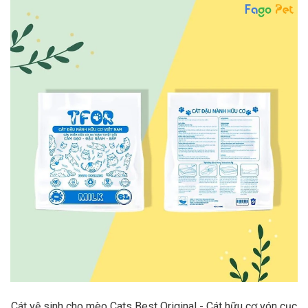
Cát vệ sinh cho mèo Cats Best Original - Cát hữu cơ vón cục