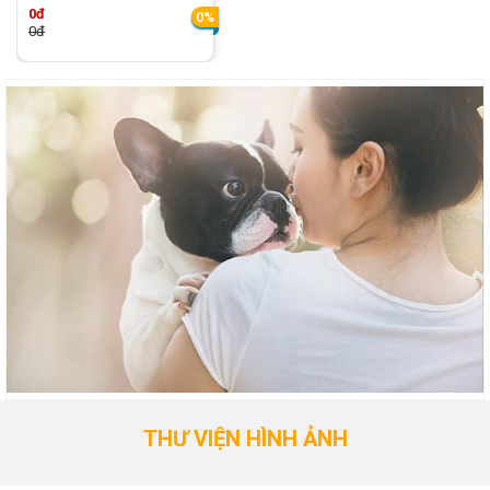
0đ
0%
0đ
THƯ VIỆN HÌNH ẢNH