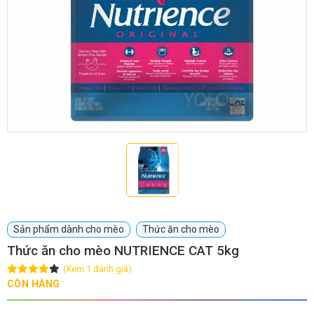
GIỚI THIỆU
DỊCH VỤ
Khách sạn chó mèo
Spa chó mèo
Dịch vụ cắt tỉa lông chó
Dịch vụ huấn luyện chó
mèo
Dịch vụ mua bán chó
Dịch vụ phối giống chó
Sản phẩm dành cho mèo
Thức ăn cho mèo
mèo
mèo
Thức ăn cho mèo NUTRIENCE CAT 5kg
(Xem 1 đánh giá)
TIN TỨC
CÒN HÀNG
Thông tin về khách sạn,