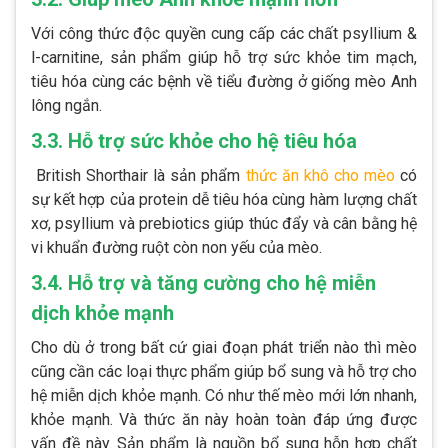
Với công thức độc quyền cung cấp các chất psyllium &
l-carnitine, sản phẩm giúp hỗ trợ sức khỏe tim mạch,
tiêu hóa cùng các bệnh về tiểu đường ở giống mèo Anh
lông ngắn.
3.3. Hỗ trợ sức khỏe cho hệ tiêu hóa
British Shorthair là sản phẩm
thức ăn khô cho mèo
có
sự kết hợp của protein dễ tiêu hóa cùng hàm lượng chất
xơ, psyllium và prebiotics giúp thúc đẩy và cân bằng hệ
vi khuẩn đường ruột còn non yếu của mèo.
3.4. Hỗ trợ và tăng cường cho hệ miễn
dịch khỏe mạnh
Cho dù ở trong bất cứ giai đoạn phát triển nào thì mèo
cũng cần các loại thực phẩm giúp bổ sung và hỗ trợ cho
hệ miễn dịch khỏe mạnh. Có như thế mèo mới lớn nhanh,
khỏe mạnh. Và thức ăn này hoàn toàn đáp ứng được
vấn đề này. Sản phẩm là nguồn bổ sung hỗn hợp chất