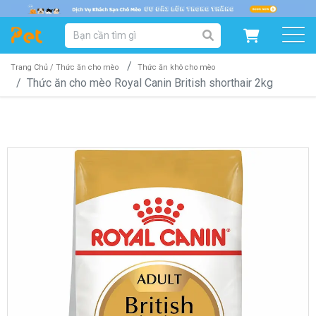
DANH MỤC SẢN PHẨM
SẢN PHẨM DÀNH CHO MÈO
SẢN PHẨM DÀNH CHO CHÓ
Trang Chủ /
Thức ăn cho mèo
Thức ăn khô cho mèo
Thức ăn cho mèo Royal Canin British shorthair 2kg
SẨN PHẨM THEO THƯƠNG HIỆU