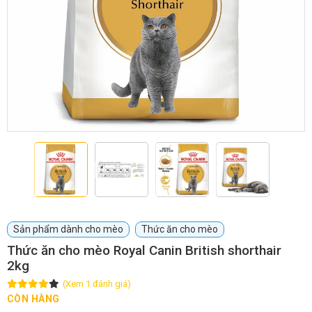
GIỚI THIỆU
DỊCH VỤ
Khách sạn chó mèo
Spa chó mèo
Dịch vụ cắt tỉa lông chó
Dịch vụ huấn luyện chó
mèo
Dịch vụ mua bán chó
Dịch vụ phối giống chó
Sản phẩm dành cho mèo
Thức ăn cho mèo
mèo
mèo
Thức ăn cho mèo Royal Canin British shorthair
2kg
TIN TỨC
(Xem 1 đánh giá)
CÒN HÀNG
Thông tin về khách sạn,