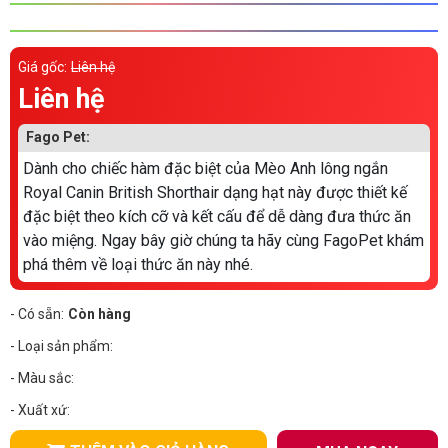
Thông tin về chó
spa cho thú cưng
Thông tin về mèo
Giá gốc:
Liên hệ
Liên hệ
CHÍNH SÁCH
Fago Pet:
Dành cho chiếc hàm đặc biệt của Mèo Anh lông ngắn
Chính sách mua hàng
Chính sách vận chuyển
Royal Canin British Shorthair dạng hạt này được thiết kế
Chính sách bảo hành
Chính sách bảo mật
đặc biệt theo kích cỡ và kết cấu để dễ dàng đưa thức ăn
vào miệng. Ngay bây giờ chúng ta hãy cùng FagoPet khám
Chính sách đổi trả
phá thêm về loại thức ăn này nhé.
- Có sẵn:
Còn hàng
LIÊN HỆ
- Loại sản phẩm:
TỔNG ĐÀI TƯ VẤN
- Màu sắc:
0929894774
- Xuất xứ: