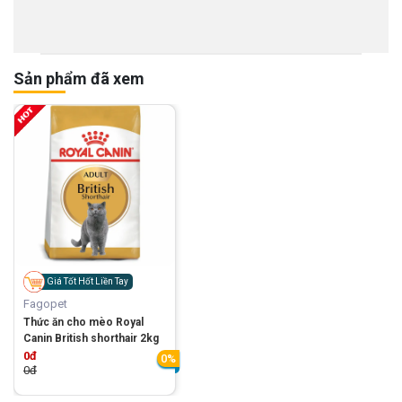
Sản phẩm đã xem
Giá Tốt Hốt Liền Tay
Fagopet
Thức ăn cho mèo Royal
Canin British shorthair 2kg
0đ
0%
0đ