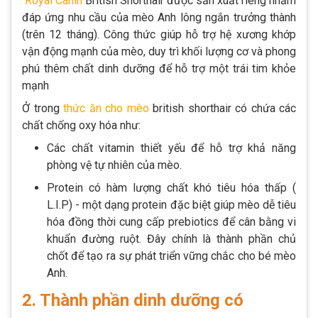
Royal Canin
British Shorthair được sản xuất riêng nhằm
đáp ứng nhu cầu của mèo Anh lông ngắn trưởng thành
(trên 12 tháng). Công thức giúp hỗ trợ hệ xương khớp
vận động mạnh của mèo, duy trì khối lượng cơ và phong
phú thêm chất dinh dưỡng để hỗ trợ một trái tim khỏe
mạnh
Ở trong
thức ăn cho mèo
british shorthair có chứa các
chất chống oxy hóa như:
Các chất vitamin thiết yếu để hỗ trợ khả năng
phòng vệ tự nhiên của mèo.
Protein có hàm lượng chất khó tiêu hóa thấp (
L.I.P) - một dạng protein đặc biệt giúp mèo dễ tiêu
hóa đồng thời cung cấp prebiotics để cân bằng vi
khuẩn đường ruột. Đây chính là thành phần chủ
chốt để tạo ra sự phát triển vững chắc cho bé mèo
Anh.
2. Thành phần dinh dưỡng có