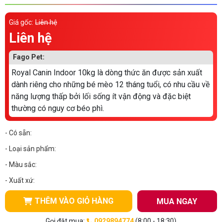
Thông tin về chó
spa cho thú cưng
Giá gốc:
Liên hệ
Thông tin về mèo
Liên hệ
Fago Pet:
CHÍNH SÁCH
Royal Canin Indoor 10kg là dòng thức ăn được sản xuất
Chính sách mua hàng
Chính sách vận chuyển
dành riêng cho những bé mèo 12 tháng tuổi, có nhu cầu về
năng lượng thấp bởi lối sống ít vận động và đặc biệt
Chính sách bảo hành
Chính sách bảo mật
thường có nguy cơ béo phì.
Chính sách đổi trả
- Có sẵn:
- Loại sản phẩm:
LIÊN HỆ
- Màu sắc:
- Xuất xứ:
TỔNG ĐÀI TƯ VẤN
THÊM VÀO GIỎ HÀNG
MUA NGAY
0929894774
Gọi đặt mua:
0929894774
(8:00 - 18:30)