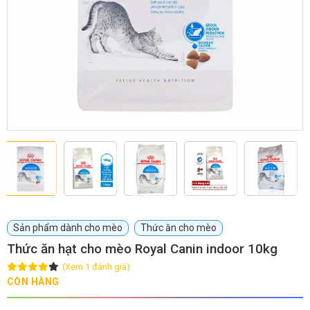
GIỚI THIỆU
DỊCH VỤ
Khách sạn chó mèo
Spa chó mèo
Dịch vụ cắt tỉa lông chó
Dịch vụ huấn luyện chó
mèo
Dịch vụ mua bán chó
Dịch vụ phối giống chó
Sản phẩm dành cho mèo
Thức ăn cho mèo
mèo
mèo
Thức ăn hạt cho mèo Royal Canin indoor 10kg
(Xem 1 đánh giá)
TIN TỨC
CÒN HÀNG
Thông tin về khách sạn,