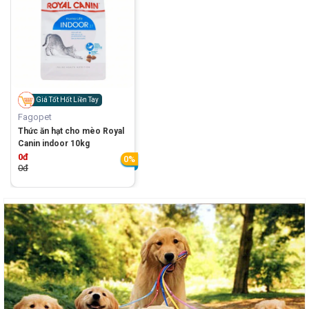
Giá Tốt Hốt Liền Tay
Fagopet
Thức ăn hạt cho mèo Royal
Canin indoor 10kg
0đ
0%
0đ