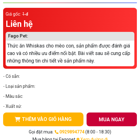
Thông tin về chó
spa cho thú cưng
Giá gốc:
1 đ
Thông tin về mèo
Liên hệ
Fago Pet:
CHÍNH SÁCH
Thức ăn Whiskas cho mèo con, sản phẩm được đánh giá
Chính sách mua hàng
Chính sách vận chuyển
cao và có nhiều ưu điểm nổi bật. Bài viết sau sẽ cung cấp
những thông tin chi tiết về sản phẩm này.
Chính sách bảo hành
Chính sách bảo mật
- Có sẵn:
Chính sách đổi trả
- Loại sản phẩm:
- Màu sắc:
LIÊN HỆ
- Xuất xứ:
TỔNG ĐÀI TƯ VẤN
THÊM VÀO GIỎ HÀNG
MUA NGAY
0929894774
Gọi đặt mua:
0929894774
(8:00 - 18:30)
Mua hàng tại Fagopet
Xem đường đi