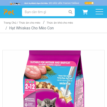
DANH MỤC SẢN PHẨM
SẢN PHẨM DÀNH CHO MÈO
SẢN PHẨM DÀNH CHO CHÓ
Trang Chủ /
Thức ăn cho mèo
Thức ăn khô cho mèo
Hạt Whiskas Cho Mèo Con
SẨN PHẨM THEO THƯƠNG HIỆU