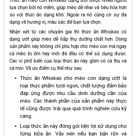
Thức ăn mèo con Whiskas dạng ướt được nhiều người
lựa chọn bởi nó mềm, giúp mèo dễ nhai và tiêu hóa hơn
so với thức ăn dạng khô. Ngoài ra nó cũng có sự đa
dạng về hương vị, màu sắc để bạn lựa chọn.
Nhận xét từ các chuyên gia thì thức ăn Whiskas có
dạng ướt giúp mèo dễ hấp thụ dưỡng chất hơn. Dòng
sản phẩm này không chỉ phù hợp cho mèo con mà ngay
cả mèo bị ốm hay mới đẻ đều có thể sử dụng được.
Các vị phổ biến của loại thức ăn này gồm có cá thu và
cá mòi. Về ưu điểm cụ thể như sau:
Thức ăn Whiskas cho mèo con dạng ướt là
loại thực phẩm tươi ngon, chất lượng đảm bảo
đáp ứng được nhu cầu dinh dưỡng cần của
mèo. Các thành phần của sản phẩm này thực
tế cũng được trải qua quá trình nghiên cứu kỹ
càng.
Loại thức ăn này đóng gói tiện lợi sử dụng cho
từng bữa ăn. Vậy nên nếu bạn bận rộn và