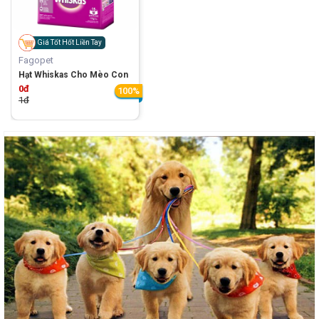
Giá Tốt Hốt Liền Tay
Fagopet
Hạt Whiskas Cho Mèo Con
0đ
100%
1đ