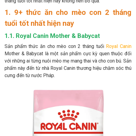
tháng tuổi tốt nhất hiện nay không nên bỏ qua.
Thông tin về chó
spa cho thú cưng
1. 9+ thức ăn cho mèo con 2 tháng
Thông tin về mèo
tuổi tốt nhất hiện nay
1.1. Royal Canin Mother & Babycat
CHÍNH SÁCH
Sản phẩm thức ăn cho mèo con 2 tháng tuổi
Royal Canin
Chính sách mua hàng
Chính sách vận chuyển
Mother & Babycat là một sản phẩm cực kỳ quen thuộc đối
với những ai từng nuôi mèo mẹ mang thai và cho con bú. Sản
Chính sách bảo hành
Chính sách bảo mật
phẩm này đến từ nhà Royal Canin thương hiệu chăm sóc thú
cưng đến từ nước Pháp.
Chính sách đổi trả
LIÊN HỆ
TỔNG ĐÀI TƯ VẤN
0929894774