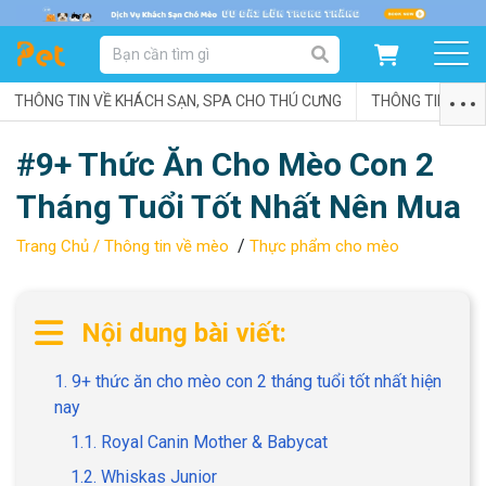
DANH MỤC SẢN PHẨM
THÔNG TIN VỀ KHÁCH SẠN, SPA CHO THÚ CƯNG
SẢN PHẨM DÀNH CHO MÈO
SẢN PHẨM DÀNH CHO CHÓ
THÔNG TIN VỀ C
#9+ Thức Ăn Cho Mèo Con 2
SẨN PHẨM THEO THƯƠNG HIỆU
Tháng Tuổi Tốt Nhất Nên Mua
/
Trang Chủ /
Thông tin về mèo
Thực phẩm cho mèo
Nội dung bài viết:
1. 9+ thức ăn cho mèo con 2 tháng tuổi tốt nhất hiện
nay
1.1. Royal Canin Mother & Babycat
1.2. Whiskas Junior