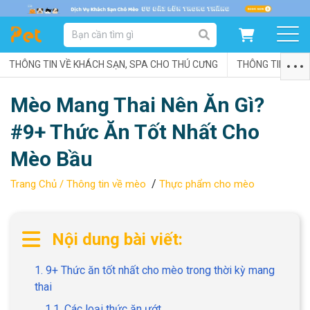
DANH MỤC SẢN PHẨM
THÔNG TIN VỀ KHÁCH SẠN, SPA CHO THÚ CƯNG
SẢN PHẨM DÀNH CHO MÈO
SẢN PHẨM DÀNH CHO CHÓ
THÔNG TIN VỀ C
Mèo Mang Thai Nên Ăn Gì?
SẨN PHẨM THEO THƯƠNG HIỆU
#9+ Thức Ăn Tốt Nhất Cho
Mèo Bầu
/
Trang Chủ /
Thông tin về mèo
Thực phẩm cho mèo
Nội dung bài viết:
1. 9+ Thức ăn tốt nhất cho mèo trong thời kỳ mang
thai
1.1. Các loại thức ăn ướt