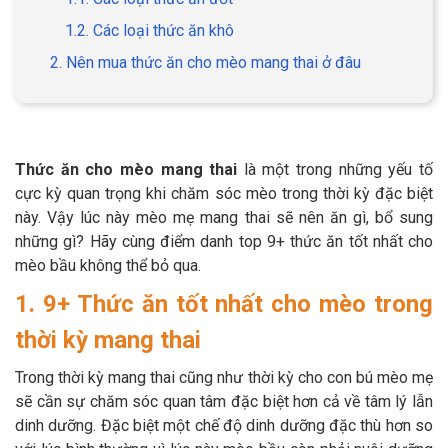
1.2. Các loại thức ăn khô
2. Nên mua thức ăn cho mèo mang thai ở đâu
GIỚI THIỆU
DỊCH VỤ
Thức ăn cho mèo mang thai
là một trong những yếu tố
cực kỳ quan trọng khi chăm sóc mèo trong thời kỳ đặc biệt
Khách sạn chó mèo
Spa chó mèo
này. Vậy lúc này mèo mẹ mang thai sẽ nên ăn gì, bổ sung
những gì? Hãy cùng điểm danh top 9+ thức ăn tốt nhất cho
Dịch vụ cắt tỉa lông chó
Dịch vụ huấn luyện chó
mèo bầu không thể bỏ qua.
mèo
1. 9+ Thức ăn tốt nhất cho mèo trong
Dịch vụ mua bán chó
Dịch vụ phối giống chó
thời kỳ mang thai
mèo
mèo
Trong thời kỳ mang thai cũng như thời kỳ cho con bú mèo mẹ
sẽ cần sự chăm sóc quan tâm đặc biệt hơn cả về tâm lý lẫn
TIN TỨC
dinh dưỡng. Đặc biệt một chế độ dinh dưỡng đặc thù hơn so
Thông tin về khách sạn,