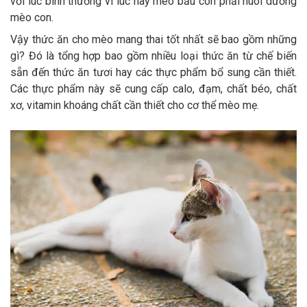
với lúc bình thường vì lúc này mèo bầu còn phải nuôi dưỡng
Thông tin về chó
spa cho thú cưng
mèo con.
Vậy thức ăn cho mèo mang thai tốt nhất sẽ bao gồm những
Thông tin về mèo
gì? Đó là tổng hợp bao gồm nhiều loại thức ăn từ chế biến
sẵn đến thức ăn tươi hay các thực phẩm bổ sung cần thiết.
CHÍNH SÁCH
Các thực phẩm này sẽ cung cấp calo, đạm, chất béo, chất
xơ, vitamin khoáng chất cần thiết cho cơ thể mèo mẹ.
Chính sách mua hàng
Chính sách vận chuyển
Chính sách bảo hành
Chính sách bảo mật
Chính sách đổi trả
LIÊN HỆ
TỔNG ĐÀI TƯ VẤN
0929894774