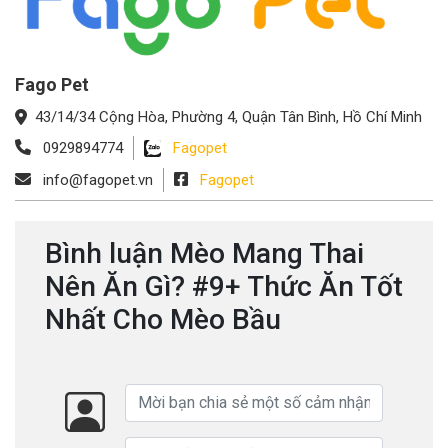
Fago Pet
43/14/34 Cộng Hòa, Phường 4, Quận Tân Bình, Hồ Chí Minh
0929894774
Fagopet
info@fagopet.vn
Fagopet
Bình luận Mèo Mang Thai
Nên Ăn Gì? #9+ Thức Ăn Tốt
Nhất Cho Mèo Bầu