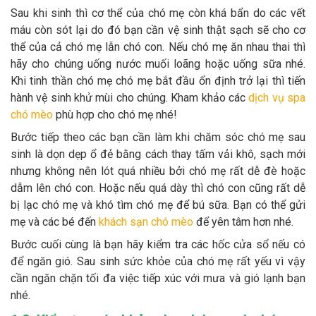
Sau khi sinh thì cơ thể của chó mẹ còn khá bẩn do các vết
máu còn sót lại do đó bạn cần vệ sinh thật sạch sẽ cho cơ
thể của cả chó mẹ lẫn chó con. Nếu chó mẹ ăn nhau thai thì
hãy cho chúng uống nước muối loãng hoặc uống sữa nhé.
Khi tinh thần chó mẹ chó mẹ bắt đầu ổn định trở lại thì tiến
hành vệ sinh khử mùi cho chúng. Kham khảo các
dịch vụ spa
chó mèo
phù hợp cho chó mẹ nhé!
Bước tiếp theo các bạn cần làm khi chăm sóc chó mẹ sau
sinh là dọn dẹp ổ đẻ bằng cách thay tấm vải khô, sạch mới
nhưng không nên lót quá nhiều bởi chó mẹ rất dễ đè hoặc
dẫm lên chó con. Hoặc nếu quá dày thì chó con cũng rất dễ
bị lạc chó mẹ và khó tìm chó mẹ để bú sữa. Bạn có thể gửi
mẹ và các bé đến
khách sạn chó mèo
để yên tâm hơn nhé.
Bước cuối cùng là bạn hãy kiểm tra các hốc cửa sổ nếu có
để ngăn gió. Sau sinh sức khỏe của chó mẹ rất yếu vì vậy
cần ngăn chặn tối đa việc tiếp xúc với mưa và gió lạnh bạn
nhé.