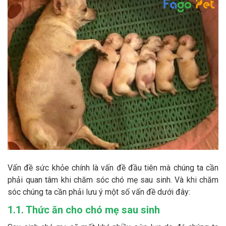
Thông tin về chó
spa cho thú cưng
Thông tin về mèo
CHÍNH SÁCH
Chính sách mua hàng
Chính sách vận chuyển
Chính sách bảo hành
Chính sách bảo mật
Chính sách đổi trả
LIÊN HỆ
Vấn đề sức khỏe chính là vấn đề đầu tiên mà chúng ta cần
phải quan tâm khi chăm sóc chó mẹ sau sinh. Và khi chăm
TỔNG ĐÀI TƯ VẤN
sóc chúng ta cần phải lưu ý một số vấn đề dưới đây:
0929894774
1.1. Thức ăn cho chó mẹ sau sinh