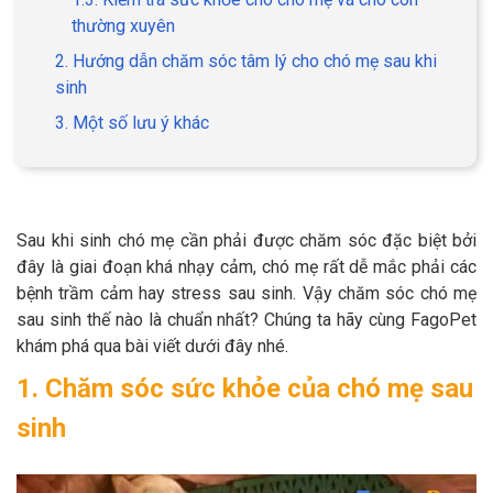
thường xuyên
2. Hướng dẫn chăm sóc tâm lý cho chó mẹ sau khi
sinh
GIỚI THIỆU
3. Một số lưu ý khác
DỊCH VỤ
Khách sạn chó mèo
Spa chó mèo
Sau khi sinh chó mẹ cần phải được chăm sóc đặc biệt bởi
đây là giai đoạn khá nhạy cảm, chó mẹ rất dễ mắc phải các
Dịch vụ cắt tỉa lông chó
Dịch vụ huấn luyện chó
bệnh trầm cảm hay stress sau sinh. Vậy chăm sóc chó mẹ
mèo
sau sinh thế nào là chuẩn nhất? Chúng ta hãy cùng FagoPet
khám phá qua bài viết dưới đây nhé.
Dịch vụ mua bán chó
Dịch vụ phối giống chó
mèo
mèo
1. Chăm sóc sức khỏe của chó mẹ sau
sinh
TIN TỨC
Thông tin về khách sạn,