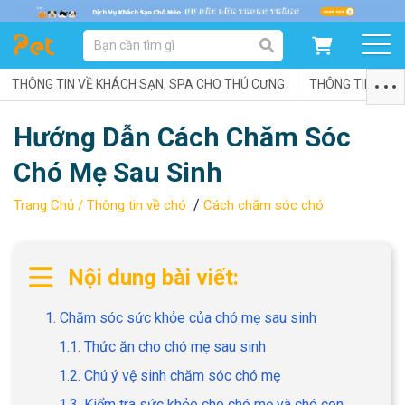
DANH MỤC SẢN PHẨM
THÔNG TIN VỀ KHÁCH SẠN, SPA CHO THÚ CƯNG
SẢN PHẨM DÀNH CHO MÈO
SẢN PHẨM DÀNH CHO CHÓ
THÔNG TIN VỀ C
Hướng Dẫn Cách Chăm Sóc
SẨN PHẨM THEO THƯƠNG HIỆU
Chó Mẹ Sau Sinh
/
Trang Chủ /
Thông tin về chó
Cách chăm sóc chó
Nội dung bài viết:
1. Chăm sóc sức khỏe của chó mẹ sau sinh
1.1. Thức ăn cho chó mẹ sau sinh
1.2. Chú ý vệ sinh chăm sóc chó mẹ
1.3. Kiểm tra sức khỏe cho chó mẹ và chó con