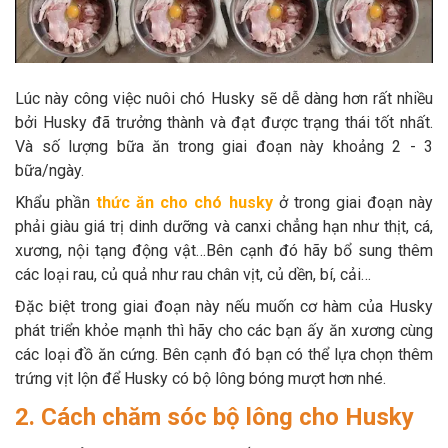
Lúc này công việc nuôi chó Husky sẽ dễ dàng hơn rất nhiều
bởi Husky đã trưởng thành và đạt được trạng thái tốt nhất.
Và số lượng bữa ăn trong giai đoạn này khoảng 2 - 3
bữa/ngày.
Khẩu phần
thức ăn cho chó husky
ở trong giai đoạn này
phải giàu giá trị dinh dưỡng và canxi chẳng hạn như thịt, cá,
xương, nội tạng động vật…Bên cạnh đó hãy bổ sung thêm
các loại rau, củ quả như rau chân vịt, củ dền, bí, cải…
Đặc biệt trong giai đoạn này nếu muốn cơ hàm của Husky
phát triển khỏe mạnh thì hãy cho các bạn ấy ăn xương cùng
các loại đồ ăn cứng. Bên cạnh đó bạn có thể lựa chọn thêm
trứng vịt lộn để Husky có bộ lông bóng mượt hơn nhé.
2. Cách chăm sóc bộ lông cho Husky