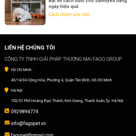
Bật mí cách nuôi chó Samoyed hàng
ngày hiệu quả
Cách chăm sóc chó
LIÊN HỆ CHÚNG TÔI
CÔNG TY TNHH GIẢI PHÁP THƯƠNG MẠI FAGO GROUP
Hồ Chí Minh :
43/14/34 Cộng Hòa, Phường 4, Quận Tân Bình, Hồ Chí Minh
Hà Nội :
102/51 Phố Hoàng Đạo Thành, Kim Giang, Thanh Xuân,Tp. Hà Nội
0929894774
info@fagopet.vn
fagopet@gmail.com