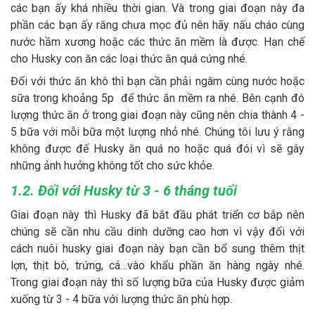
các bạn ấy khá nhiều thời gian. Và trong giai đoạn này đa
phần các bạn ấy răng chưa mọc đủ nên hãy nấu cháo cùng
nước hầm xương hoặc các thức ăn mềm là được. Hạn chế
cho Husky con ăn các loại thức ăn quá cứng nhé.
Đối với thức ăn khô thì bạn cần phải ngâm cùng nước hoặc
sữa trong khoảng 5p để thức ăn mềm ra nhé. Bên cạnh đó
lượng thức ăn ở trong giai đoạn này cũng nên chia thành 4 -
5 bữa với mỗi bữa một lượng nhỏ nhé. Chúng tôi lưu ý rằng
không được để Husky ăn quá no hoặc quá đói vì sẽ gây
những ảnh hưởng không tốt cho sức khỏe.
1.2. Đối với Husky từ 3 - 6 tháng tuổi
Giai đoạn này thì Husky đã bắt đầu phát triển cơ bắp nên
chúng sẽ cần nhu cầu dinh dưỡng cao hơn vì vậy đối với
cách nuôi husky giai đoạn này bạn cần bổ sung thêm thịt
lợn, thịt bò, trứng, cá…vào khẩu phần ăn hàng ngày nhé.
Trong giai đoạn này thì số lượng bữa của Husky được giảm
xuống từ 3 - 4 bữa với lượng thức ăn phù hợp.