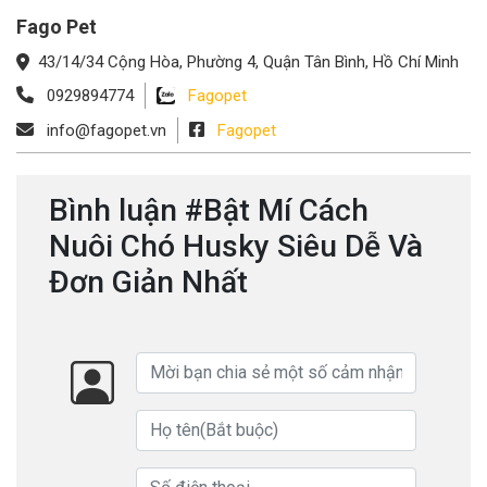
Fago Pet
43/14/34 Cộng Hòa, Phường 4, Quận Tân Bình, Hồ Chí Minh
0929894774
Fagopet
info@fagopet.vn
Fagopet
Bình luận #Bật Mí Cách
Nuôi Chó Husky Siêu Dễ Và
Đơn Giản Nhất