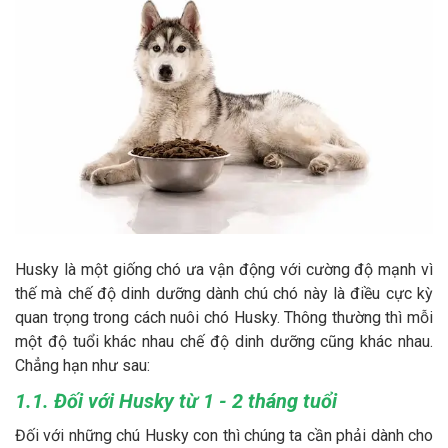
Thông tin về chó
spa cho thú cưng
Thông tin về mèo
CHÍNH SÁCH
Chính sách mua hàng
Chính sách vận chuyển
Chính sách bảo hành
Chính sách bảo mật
Chính sách đổi trả
Husky là một giống chó ưa vận động với cường độ mạnh vì
thế mà chế độ dinh dưỡng dành chú chó này là điều cực kỳ
quan trọng trong cách nuôi chó Husky. Thông thường thì mỗi
LIÊN HỆ
một độ tuổi khác nhau chế độ dinh dưỡng cũng khác nhau.
Chẳng hạn như sau:
TỔNG ĐÀI TƯ VẤN
1.1. Đối với Husky từ 1 - 2 tháng tuổi
0929894774
Đối với những chú Husky con thì chúng ta cần phải dành cho