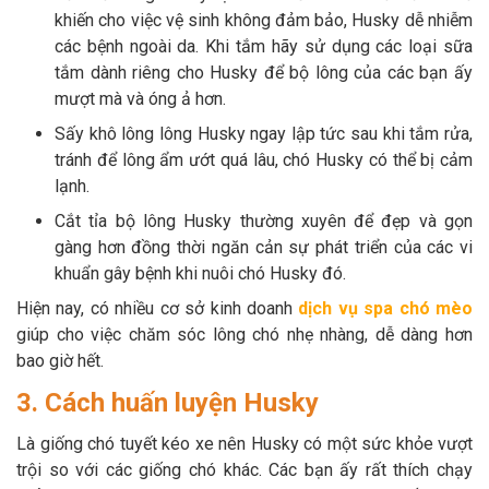
khiến cho việc vệ sinh không đảm bảo, Husky dễ nhiễm
các bệnh ngoài da. Khi tắm hãy sử dụng các loại sữa
tắm dành riêng cho Husky để bộ lông của các bạn ấy
mượt mà và óng ả hơn.
Sấy khô lông lông Husky ngay lập tức sau khi tắm rửa,
tránh để lông ẩm ướt quá lâu, chó Husky có thể bị cảm
lạnh.
Cắt tỉa bộ lông Husky thường xuyên để đẹp và gọn
gàng hơn đồng thời ngăn cản sự phát triển của các vi
khuẩn gây bệnh khi nuôi chó Husky đó.
Hiện nay, có nhiều cơ sở kinh doanh
dịch vụ spa chó mèo
giúp cho việc chăm sóc lông chó nhẹ nhàng, dễ dàng hơn
bao giờ hết.
3. Cách huấn luyện Husky
Là giống chó tuyết kéo xe nên Husky có một sức khỏe vượt
trội so với các giống chó khác. Các bạn ấy rất thích chạy