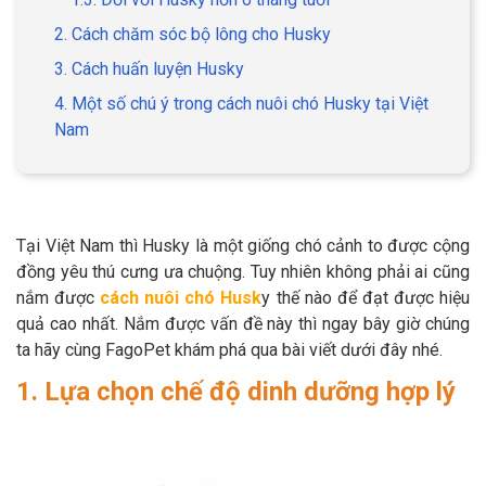
2. Cách chăm sóc bộ lông cho Husky
3. Cách huấn luyện Husky
4. Một số chú ý trong cách nuôi chó Husky tại Việt
GIỚI THIỆU
Nam
DỊCH VỤ
Khách sạn chó mèo
Spa chó mèo
Tại Việt Nam thì Husky là một giống chó cảnh to được cộng
đồng yêu thú cưng ưa chuộng. Tuy nhiên không phải ai cũng
Dịch vụ cắt tỉa lông chó
Dịch vụ huấn luyện chó
nắm được
cách nuôi chó Husk
y thế nào để đạt được hiệu
mèo
quả cao nhất. Nắm được vấn đề này thì ngay bây giờ chúng
Dịch vụ mua bán chó
Dịch vụ phối giống chó
ta hãy cùng FagoPet khám phá qua bài viết dưới đây nhé.
mèo
mèo
1. Lựa chọn chế độ dinh dưỡng hợp lý
TIN TỨC
Thông tin về khách sạn,