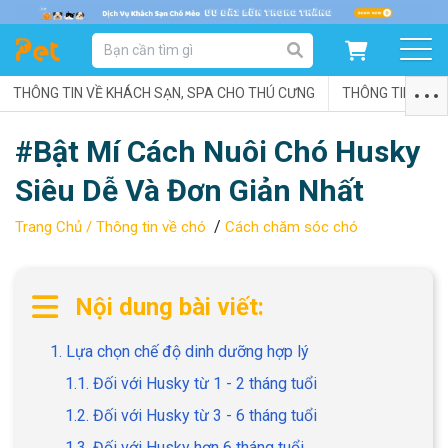
DANH MỤC SẢN PHẨM
THÔNG TIN VỀ KHÁCH SẠN, SPA CHO THÚ CƯNG
SẢN PHẨM DÀNH CHO MÈO
SẢN PHẨM DÀNH CHO CHÓ
THÔNG TIN VỀ C
#Bật Mí Cách Nuôi Chó Husky
SẨN PHẨM THEO THƯƠNG HIỆU
Siêu Dễ Và Đơn Giản Nhất
/
Trang Chủ /
Thông tin về chó
Cách chăm sóc chó
Nội dung bài viết:
1. Lựa chọn chế độ dinh dưỡng hợp lý
1.1. Đối với Husky từ 1 - 2 tháng tuổi
1.2. Đối với Husky từ 3 - 6 tháng tuổi
1.3. Đối với Husky hơn 6 tháng tuổi