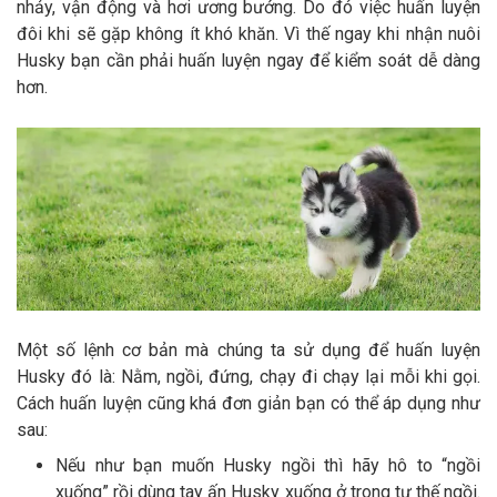
nhảy, vận động và hơi ương bướng. Do đó việc huấn luyện
đôi khi sẽ gặp không ít khó khăn. Vì thế ngay khi nhận nuôi
Husky bạn cần phải huấn luyện ngay để kiểm soát dễ dàng
hơn.
Một số lệnh cơ bản mà chúng ta sử dụng để huấn luyện
Husky đó là: Nằm, ngồi, đứng, chạy đi chạy lại mỗi khi gọi.
Cách huấn luyện cũng khá đơn giản bạn có thể áp dụng như
sau:
Nếu như bạn muốn Husky ngồi thì hãy hô to “ngồi
xuống” rồi dùng tay ấn Husky xuống ở trong tư thế ngồi.