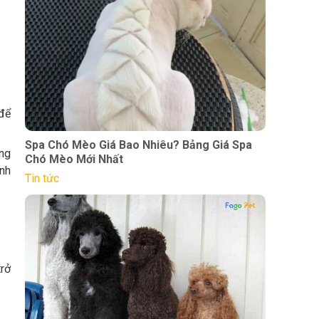
 để
Spa Chó Mèo Giá Bao Nhiêu? Bảng Giá Spa
ụng
Chó Mèo Mới Nhất
ánh
Tin tức
trở