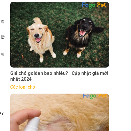
ùng
 lỡ
ng
Giá chó golden bao nhiêu? | Cập nhật giá mới
nhất 2024
Các loại chó
y.