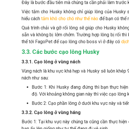
Đây là bước đầu tiên mà chúng ta cần phải làm trước 
Việc tắm cho Husky không chỉ giúp lông của Husky 
hiểu cách
tắm khô cho chó như thế nào
để bạn có thể r
Quá trình chải và gỡ rối lông sẽ giúp cho Husky khôn
sẵn và không bị lởm chởm. Trường hợp lông bị rối thì 
thể tới FagoPet để cạo lông cho boss vì ở đây có
dịc
3.3. Các bước cạo lông Husky
3.3.1. Cạo lông ở vùng nách
Vùng nách là khu vực khá hẹp và Husky sẽ luôn khép 
nách như sau:
Bước 1: Khi Husky đang đứng thì bạn thực hiện 
độ. Với khoảng không gian này thì việc cạo lông 
Bước 2: Cạo phần lông ở dưới khu vực này và tiến 
3.3.2. Cạo lông ở vùng háng
Bước 1: Tại khu vực này chúng ta cũng cần thực hiện
bạn ấy lên giống như tư thế đang đi vệ sinh.