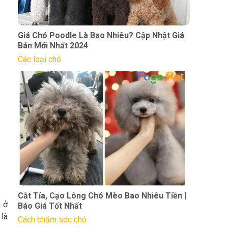
Giá Chó Poodle Là Bao Nhiêu? Cập Nhật Giá
Bán Mới Nhất 2024
Các loại chó
Cắt Tỉa, Cạo Lông Chó Mèo Bao Nhiêu Tiền |
n ở
Báo Giá Tốt Nhất
 là
Cách chăm sóc chó