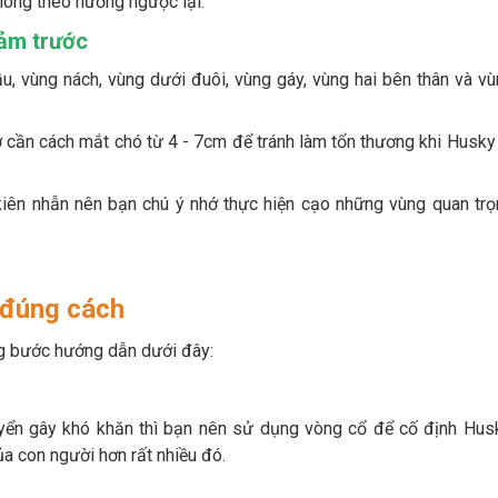
lông theo hướng ngược lại.
cảm trước
, vùng nách, vùng dưới đuôi, vùng gáy, vùng hai bên thân và v
 cần cách mắt chó từ 4 - 7cm để tránh làm tổn thương khi Husky
iên nhẫn nên bạn chú ý nhớ thực hiện cạo những vùng quan trọ
 đúng cách
g bước hướng dẫn dưới đây:
uyển gây khó khăn thì bạn nên sử dụng vòng cổ để cố định Husk
ủa con người hơn rất nhiều đó.