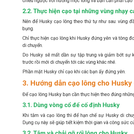
chiều ngược với hướng mọc lông và bạn cần phải cạo 
2.2. Thực hiện cạo tại những vùng nhạy 
Nên để Husky cạo lông theo thứ tự như sau: vùng đầu
bụng.
Chỉ thực hiện cạo lông khi Husky đứng yên và tông đơ
di chuyển.
Do Husky sẽ mất dần sự tập trung và giảm bớt sự k
trước rồi mới di chuyển tới các vùng khác nhé.
Phần mặt Husky chỉ cạo khi các bạn ấy đứng yên.
3. Hướng dẫn cạo lông cho Husky
Để cạo lông Husky bạn cần thực hiện theo đúng nhữn
3.1. Dùng vòng cổ để cố định Husky
Khi tắm và cạo lông thì để hạn chế sự Husky di ch
Dụng cụ này sẽ giúp tiết kiệm thời gian và công sức c
3.2. Tắm và chải gỡ rối lông cho Husky