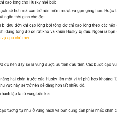
khi cạo lông cho Husky nhé bởi:
sạch sẽ hơn mà còn trở nên mềm mượt và gọn gàng hơn. Hoặc t
út ngắn thời gian chờ đợi.
g bị đau đớn khi cạo lông bởi tông đơ chỉ cạo lông theo các nếp
khi dùng tông đơ sẽ rất khó và khiến Husky bị đau. Ngoài ra bạn
h vụ spa chó mèo
.
90 độ nên đây sẽ là vùng được ưu tiên đầu tiên. Các bước cạo v
nâng hai chân trước của Husky lên một vị trí phù hợp khoảng 
khu vực này sẽ trở nên dễ dàng hơn rất nhiều đó.
hành lặp lại ở vùng bên kia.
 cạo tương tự như ở vùng nách và bạn cũng cần phải nhấc chân 