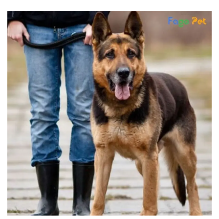
Thông tin về chó
spa cho thú cưng
Thông tin về mèo
CHÍNH SÁCH
Chính sách mua hàng
Chính sách vận chuyển
Chính sách bảo hành
Chính sách bảo mật
Chính sách đổi trả
LIÊN HỆ
TỔNG ĐÀI TƯ VẤN
0929894774