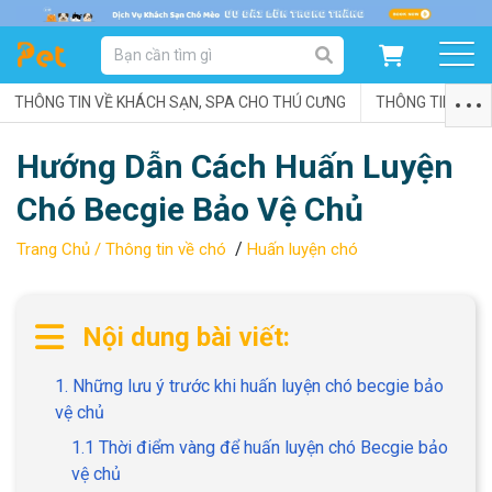
DANH MỤC SẢN PHẨM
THÔNG TIN VỀ KHÁCH SẠN, SPA CHO THÚ CƯNG
SẢN PHẨM DÀNH CHO MÈO
SẢN PHẨM DÀNH CHO CHÓ
THÔNG TIN VỀ C
Hướng Dẫn Cách Huấn Luyện
SẨN PHẨM THEO THƯƠNG HIỆU
Chó Becgie Bảo Vệ Chủ
/
Trang Chủ /
Thông tin về chó
Huấn luyện chó
Nội dung bài viết:
1. Những lưu ý trước khi huấn luyện chó becgie bảo
vệ chủ
1.1 Thời điểm vàng để huấn luyện chó Becgie bảo
vệ chủ