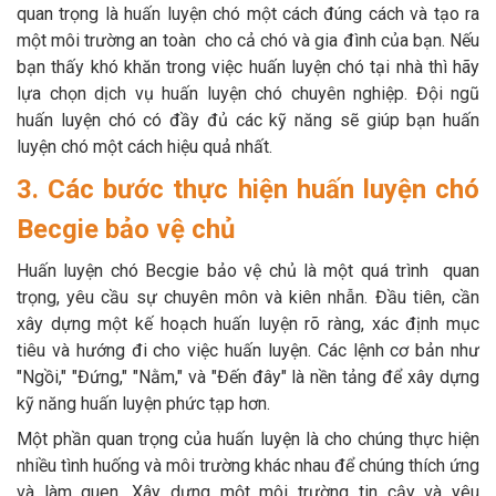
quan trọng là huấn luyện chó một cách đúng cách và tạo ra
một môi trường an toàn cho cả chó và gia đình của bạn. Nếu
bạn thấy khó khăn trong việc huấn luyện chó tại nhà thì hãy
lựa chọn dịch vụ huấn luyện chó chuyên nghiệp. Đội ngũ
huấn luyện chó có đầy đủ các kỹ năng sẽ giúp bạn huấn
luyện chó một cách hiệu quả nhất.
3. Các bước thực hiện huấn luyện chó
Becgie bảo vệ chủ
Huấn luyện chó Becgie bảo vệ chủ là một quá trình quan
trọng, yêu cầu sự chuyên môn và kiên nhẫn. Đầu tiên, cần
xây dựng một kế hoạch huấn luyện rõ ràng, xác định mục
tiêu và hướng đi cho việc huấn luyện. Các lệnh cơ bản như
"Ngồi," "Đứng," "Nằm," và "Đến đây" là nền tảng để xây dựng
kỹ năng huấn luyện phức tạp hơn.
Một phần quan trọng của huấn luyện là cho chúng thực hiện
nhiều tình huống và môi trường khác nhau để chúng thích ứng
và làm quen. Xây dựng một môi trường tin cậy và yêu