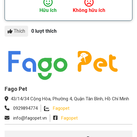
Hữu ích
Không hữu ích
Thích
0 lượt thích
Fago Pet
43/14/34 Cộng Hòa, Phường 4, Quận Tân Bình, Hồ Chí Minh
0929894774
Fagopet
info@fagopet.vn
Fagopet