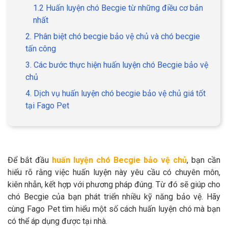
1.2 Huấn luyện chó Becgie từ những điều cơ bản
nhất
2. Phân biệt chó becgie bảo vệ chủ và chó becgie
tấn công
GIỚI THIỆU
3. Các bước thực hiện huấn luyện chó Becgie bảo vệ
chủ
DỊCH VỤ
4. Dịch vụ huấn luyện chó becgie bảo vệ chủ giá tốt
Khách sạn chó mèo
Spa chó mèo
tại Fago Pet
Dịch vụ cắt tỉa lông chó
Dịch vụ huấn luyện chó
mèo
Để bắt đầu
huấn luyện chó Becgie bảo vệ chủ
, bạn cần
Dịch vụ mua bán chó
Dịch vụ phối giống chó
hiểu rõ rằng việc huấn luyện này yêu cầu có chuyên môn,
mèo
mèo
kiên nhẫn, kết hợp với phương pháp đúng. Từ đó sẽ giúp cho
chó Becgie của bạn phát triển nhiều kỹ năng bảo vệ. Hãy
TIN TỨC
cùng Fago Pet tìm hiểu một số cách huấn luyện chó mà bạn
có thể áp dụng được tại nhà.
Thông tin về khách sạn,