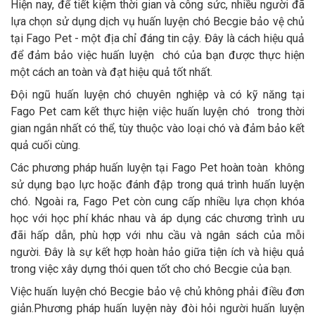
Hiện nay, để tiết kiệm thời gian và công sức, nhiều người đã
lựa chọn sử dụng dịch vụ huấn luyện chó Becgie bảo vệ chủ
tại Fago Pet - một địa chỉ đáng tin cậy. Đây là cách hiệu quả
để đảm bảo việc huấn luyện chó của bạn được thực hiện
một cách an toàn và đạt hiệu quả tốt nhất.
Đội ngũ huấn luyện chó chuyên nghiệp và có kỹ năng tại
Fago Pet cam kết thực hiện việc huấn luyện chó trong thời
gian ngắn nhất có thể, tùy thuộc vào loại chó và đảm bảo kết
quả cuối cùng.
Các phương pháp huấn luyện tại Fago Pet hoàn toàn không
sử dụng bạo lực hoặc đánh đập trong quá trình huấn luyện
chó. Ngoài ra, Fago Pet còn cung cấp nhiều lựa chọn khóa
học với học phí khác nhau và áp dụng các chương trình ưu
đãi hấp dẫn, phù hợp với nhu cầu và ngân sách của mỗi
người. Đây là sự kết hợp hoàn hảo giữa tiện ích và hiệu quả
trong việc xây dựng thói quen tốt cho chó Becgie của bạn.
Việc huấn luyện chó Becgie bảo vệ chủ không phải điều đơn
giản.Phương pháp huấn luyện này đòi hỏi người huấn luyện