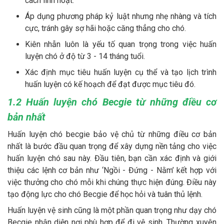
cách linh hoạt.
Áp dụng phương pháp kỷ luật nhưng nhẹ nhàng và tích
cực, tránh gây sợ hãi hoặc căng thẳng cho chó.
Kiên nhẫn luôn là yếu tố quan trọng trong việc huấn
luyện chó ở độ từ 3 - 14 tháng tuổi.
Xác định mục tiêu huấn luyện cụ thể và tạo lịch trình
huấn luyện có kế hoạch để đạt được mục tiêu đó.
1.2 Huấn luyện chó Becgie từ những điều cơ
bản nhất
Huấn luyện chó becgie bảo vệ chủ từ những điều cơ bản
nhất là bước đầu quan trọng để xây dựng nền tảng cho việc
huấn luyện chó sau này. Đầu tiên, bạn cần xác định và giới
thiệu các lệnh cơ bản như ‘Ngồi - Đứng - Nằm’ kết hợp với
việc thưởng cho chó mỗi khi chúng thực hiện đúng. Điều này
tạo động lực cho chó Becgie để học hỏi và tuân thủ lệnh.
Huấn luyện vệ sinh cũng là một phần quan trọng như dạy chó
Becgie nhận diện nơi phù hợp để đi vệ sinh. Thường xuyên