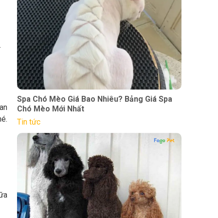
.
Spa Chó Mèo Giá Bao Nhiêu? Bảng Giá Spa
uan
Chó Mèo Mới Nhất
hé.
Tin tức
hữa