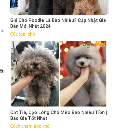
Giá Chó Poodle Là Bao Nhiêu? Cập Nhật Giá
Bán Mới Nhất 2024
nội
Các loại chó
iện
Cắt Tỉa, Cạo Lông Chó Mèo Bao Nhiêu Tiền |
Báo Giá Tốt Nhất
Cách chăm sóc chó