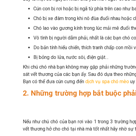
Cún con bị rơi hoặc bị ngã từ phía trên cao như b
Chó bị xe đâm trong khi nô đùa đuổi nhau hoặc 
Chó lao vào gương kính trong lúc mải mê đuổi the
Vô tình bị người dẫm phải, nhất là các bạn chó co
Do bản tính hiếu chiến, thích tranh chấp con mồi v
Bị bỏng do lửa, nước sôi, điện giật…
Khi chú chó nhà bạn không may gặp phải những trường h
sát vết thương của các bạn ấy. Sau đó dựa theo nhữn
Bạn có thể đưa cún cưng đến
dịch vụ spa chó mèo
uy 
2. Những trường hợp bắt buộc phải
Nếu như chú chó của bạn rơi vào 1 trong 3 trường h
vết thương hở cho chó tại nhà mà tốt nhất hãy nhờ sự t