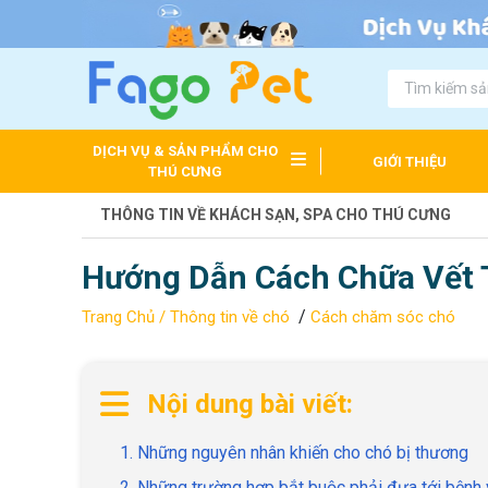
DỊCH VỤ & SẢN PHẨM CHO
GIỚI THIỆU
THÚ CƯNG
THÔNG TIN VỀ KHÁCH SẠN, SPA CHO THÚ CƯNG
Hướng Dẫn Cách Chữa Vết
/
Trang Chủ /
Thông tin về chó
Cách chăm sóc chó
Nội dung bài viết:
1. Những nguyên nhân khiến cho chó bị thương
2. Những trường hợp bắt buộc phải đưa tới bệnh v