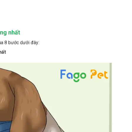
úng nhất
qua 8 bước dưới đây:
hất