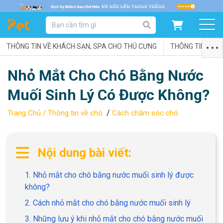
DANH MỤC SẢN PHẨM
THÔNG TIN VỀ KHÁCH SẠN, SPA CHO THÚ CƯNG
SẢN PHẨM DÀNH CHO MÈO
SẢN PHẨM DÀNH CHO CHÓ
THÔNG TIN VỀ C
Nhỏ Mắt Cho Chó Bằng Nước
SẨN PHẨM THEO THƯƠNG HIỆU
Muối Sinh Lý Có Được Không?
/
Trang Chủ /
Thông tin về chó
Cách chăm sóc chó
Nội dung bài viết:
1. Nhỏ mắt cho chó bằng nước muối sinh lý được
không?
2. Cách nhỏ mắt cho chó bằng nước muối sinh lý
3. Những lưu ý khi nhỏ mắt cho chó bằng nước muối