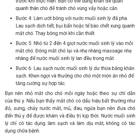
trước khi thực hiện. Bạn có thể dùng khăn để quấn
quanh thân chó để tránh chó vùng vẫy hoặc cắn.
Bước 4: Làm ướt bông với nước muối sinh lý đã pha.
Lau sạch dịch tiết, bụi bẩn hoặc tế bào chết xung quanh
mắt chó. Thay bông mới khi cần thiết.
Bước 5: Nhỏ từ 2 đến 4 giọt nước muối sinh lý vào mỗi
mắt chó. Đóng mắt chó lại và nhẹ nhàng massage nhẹ
nhàng để nước muối sinh lý lan đều trong mắt.
Bước 6: Lau sạch nước muối sinh lý dư thừa bằng khăn
sạch. Khen ngợi và thưởng cho chó một món ăn nhỏ để
tăng cường sự hợp tác.
Bạn nên nhỏ mắt cho chó mỗi ngày hoặc theo sự chỉ dẫn
của thú y. Nếu bạn thấy mắt chó có dấu hiệu bất thường như
đỏ, sưng, chảy nước mắt, mủ, đau, ngứa bạn nên đưa chó
đến thú y để được khám và điều trị kịp thời. Nước muối sinh
lý chỉ có tác dụng làm sạch và làm dịu mắt, không có tác
dụng chữa bệnh.