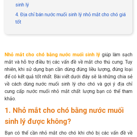
sinh lý
4. Địa chỉ bán nước muối sinh lý nhỏ mắt cho chó giá
tốt
GIỚI THIỆU
DỊCH VỤ
Nhỏ mắt cho chó bằng nước muối sinh lý
giúp làm sạch
mắt và hỗ trợ điều trị các vấn đề về mắt cho thú cưng. Tuy
Khách sạn chó mèo
Spa chó mèo
nhiên, khi sử dụng bạn cần dùng đúng liều lượng, đúng loại
để có kết quả tốt nhất. Bài viết dưới đây sẽ là những chia sẻ
Dịch vụ cắt tỉa lông chó
Dịch vụ huấn luyện chó
về cách dùng nước muối sinh lý cho chó và gợi ý địa chỉ
mèo
cung cấp nước muối nhỏ mắt chất lượng bạn có thể tham
Dịch vụ mua bán chó
Dịch vụ phối giống chó
khảo.
mèo
mèo
1. Nhỏ mắt cho chó bằng nước muối
sinh lý được không?
TIN TỨC
Bạn có thể cần nhỏ mắt cho chó khi chó bị các vấn đề về
Thông tin về khách sạn,