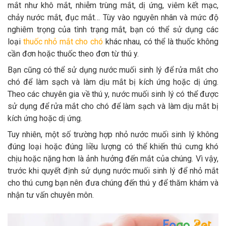
Thông tin về chó
mắt như khô mắt, nhiễm trùng mắt, dị ứng, viêm kết mạc,
spa cho thú cưng
chảy nước mắt, đục mắt… Tùy vào nguyên nhân và mức độ
nghiêm trọng của tình trạng mắt, bạn có thể sử dụng các
Thông tin về mèo
loại
thuốc nhỏ mắt cho chó
khác nhau, có thể là thuốc không
cần đơn hoặc thuốc theo đơn từ thú y.
CHÍNH SÁCH
Bạn cũng có thể sử dụng nước muối sinh lý để rửa mắt cho
chó để làm sạch và làm dịu mắt bị kích ứng hoặc dị ứng.
Chính sách mua hàng
Chính sách vận chuyển
Theo các chuyên gia về thú y, nước muối sinh lý có thể được
sử dụng để rửa mắt cho chó để làm sạch và làm dịu mắt bị
Chính sách bảo hành
Chính sách bảo mật
kích ứng hoặc dị ứng.
Chính sách đổi trả
Tuy nhiên, một số trường hợp nhỏ nước muối sinh lý không
đúng loại hoặc đúng liều lượng có thể khiến thú cưng khó
chịu hoặc nặng hơn là ảnh hưởng đến mắt của chúng. Vì vậy,
LIÊN HỆ
trước khi quyết định sử dụng nước muối sinh lý để nhỏ mắt
cho thú cưng bạn nên đưa chúng đến thú y để thăm khám và
TỔNG ĐÀI TƯ VẤN
nhận tư vấn chuyên môn.
0929894774