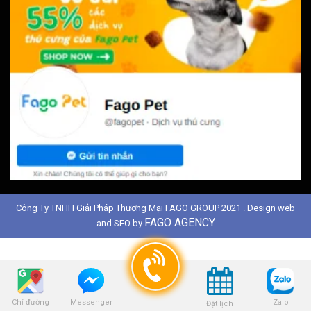
Công Ty TNHH Giải Pháp Thương Mại FAGO GROUP 2021 . Design web
FAGO AGENCY
and SEO by
Chỉ đường
Zalo
Messenger
Đặt lịch