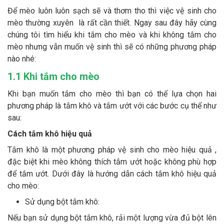
Thông tin về chó
Để mèo luôn luôn sạch sẽ và thơm tho thì việc vệ sinh cho
spa cho thú cưng
mèo thường xuyên là rất cần thiết. Ngay sau đây hãy cùng
Thông tin về mèo
chúng tôi tìm hiểu khi tắm cho mèo và khi không tắm cho
mèo nhưng vẫn muốn vệ sinh thì sẽ có những phương pháp
nào nhé:
CHÍNH SÁCH
1.1 Khi tắm cho mèo
Chính sách mua hàng
Chính sách vận chuyển
Khi bạn muốn tắm cho mèo thì bạn có thể lựa chọn hai
phương pháp là tắm khô và tắm ướt với các bước cụ thể như
Chính sách bảo hành
Chính sách bảo mật
sau:
Chính sách đổi trả
Cách tắm khô hiệu quả
Tắm khô là một phương pháp vệ sinh cho mèo hiệu quả ,
LIÊN HỆ
đặc biệt khi mèo không thích tắm ướt hoặc không phù hợp
để tắm ướt. Dưới đây là hướng dẫn cách tắm khô hiệu quả
cho mèo:
TỔNG ĐÀI TƯ VẤN
Sử dụng bột tắm khô:
0929894774
Nếu bạn sử dụng bột tắm khô, rải một lượng vừa đủ bột lên