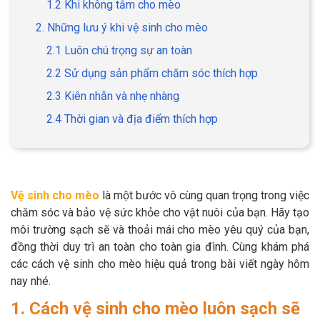
1.2 Khi không tắm cho mèo
2. Những lưu ý khi vệ sinh cho mèo
2.1 Luôn chú trọng sự an toàn
2.2 Sử dụng sản phẩm chăm sóc thích hợp
GIỚI THIỆU
2.3 Kiên nhẫn và nhẹ nhàng
DỊCH VỤ
2.4 Thời gian và địa điểm thích hợp
Khách sạn chó mèo
Spa chó mèo
Dịch vụ cắt tỉa lông chó
Dịch vụ huấn luyện chó
Vệ sinh cho mèo
là một bước vô cùng quan trọng trong việc
mèo
chăm sóc và bảo vệ sức khỏe cho vật nuôi của bạn. Hãy tạo
Dịch vụ mua bán chó
Dịch vụ phối giống chó
môi trường sạch sẽ và thoải mái cho mèo yêu quý của bạn,
mèo
mèo
đồng thời duy trì an toàn cho toàn gia đình. Cùng khám phá
các cách vệ sinh cho mèo hiệu quả trong bài viết ngày hôm
nay nhé.
TIN TỨC
1. Cách vệ sinh cho mèo luôn sạch sẽ
Thông tin về khách sạn,