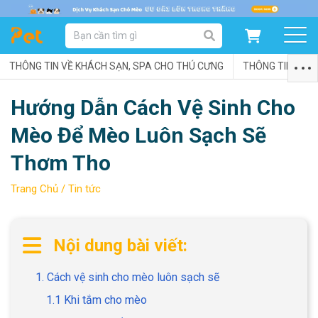
DANH MỤC SẢN PHẨM
THÔNG TIN VỀ KHÁCH SẠN, SPA CHO THÚ CƯNG
SẢN PHẨM DÀNH CHO MÈO
SẢN PHẨM DÀNH CHO CHÓ
THÔNG TIN VỀ C
Hướng Dẫn Cách Vệ Sinh Cho
SẨN PHẨM THEO THƯƠNG HIỆU
Mèo Để Mèo Luôn Sạch Sẽ
Thơm Tho
Trang Chủ /
Tin tức
Nội dung bài viết:
1. Cách vệ sinh cho mèo luôn sạch sẽ
1.1 Khi tắm cho mèo