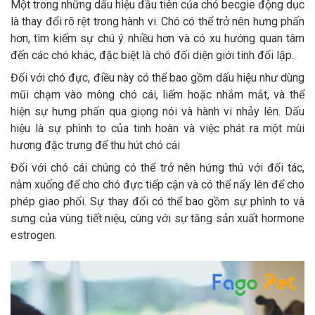
Một trong những dấu hiệu đầu tiên của chó becgie động dục
Thông tin về chó
spa cho thú cưng
là thay đổi rõ rệt trong hành vi. Chó có thể trở nên hưng phấn
hơn, tìm kiếm sự chú ý nhiều hơn và có xu hướng quan tâm
Thông tin về mèo
đến các chó khác, đặc biệt là chó đối diện giới tính đối lập.
Đối với chó đực, điều này có thể bao gồm dấu hiệu như dùng
CHÍNH SÁCH
mũi chạm vào mông chó cái, liếm hoặc nhắm mắt, và thể
hiện sự hưng phấn qua giọng nói và hành vi nhảy lên. Dấu
Chính sách mua hàng
Chính sách vận chuyển
hiệu là sự phình to của tinh hoàn và việc phát ra một mùi
hương đặc trưng để thu hút chó cái
Chính sách bảo hành
Chính sách bảo mật
Đối với chó cái chúng có thể trở nên hứng thú với đối tác,
Chính sách đổi trả
nằm xuống để cho chó đực tiếp cận và có thể nẩy lên để cho
phép giao phối. Sự thay đổi có thể bao gồm sự phình to và
sưng của vùng tiết niệu, cùng với sự tăng sản xuất hormone
LIÊN HỆ
estrogen.
TỔNG ĐÀI TƯ VẤN
0929894774