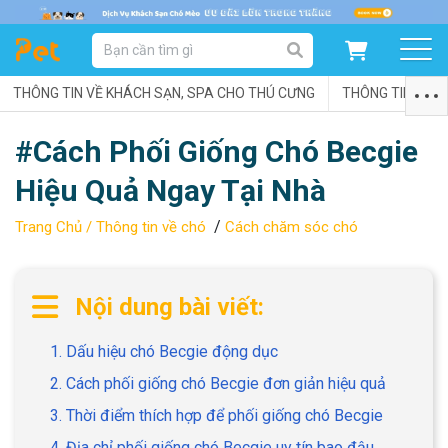
DANH MỤC SẢN PHẨM
THÔNG TIN VỀ KHÁCH SẠN, SPA CHO THÚ CƯNG
SẢN PHẨM DÀNH CHO MÈO
SẢN PHẨM DÀNH CHO CHÓ
THÔNG TIN VỀ C
#Cách Phối Giống Chó Becgie
SẨN PHẨM THEO THƯƠNG HIỆU
Hiệu Quả Ngay Tại Nhà
/
Trang Chủ /
Thông tin về chó
Cách chăm sóc chó
Nội dung bài viết:
1. Dấu hiệu chó Becgie động dục
2. Cách phối giống chó Becgie đơn giản hiệu quả
3. Thời điểm thích hợp để phối giống chó Becgie
4. Địa chỉ phối giống chó Becgie uy tín bao đậu