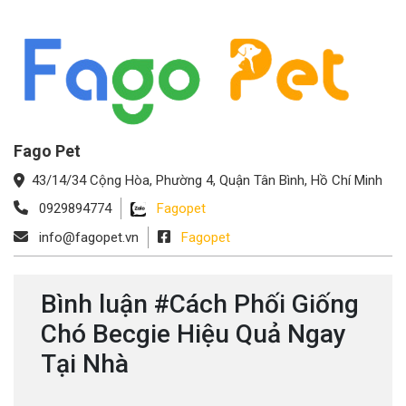
Fago Pet
43/14/34 Cộng Hòa, Phường 4, Quận Tân Bình, Hồ Chí Minh
0929894774
Fagopet
info@fagopet.vn
Fagopet
Bình luận #Cách Phối Giống
Chó Becgie Hiệu Quả Ngay
Tại Nhà