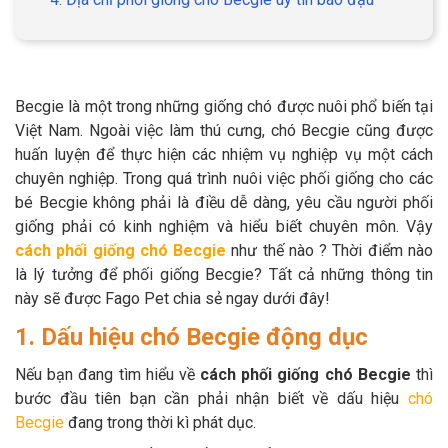
GIỚI THIỆU
Becgie là một trong những giống chó được nuôi phổ biến tại
Việt Nam. Ngoài việc làm thú cưng, chó Becgie cũng được
huấn luyện để thực hiện các nhiệm vụ nghiệp vụ một cách
DỊCH VỤ
chuyên nghiệp. Trong quá trình nuôi việc phối giống cho các
bé Becgie không phải là điều dễ dàng, yêu cầu người phối
Khách sạn chó mèo
Spa chó mèo
giống phải có kinh nghiệm và hiểu biết chuyên môn. Vậy
cách phối giống chó Becgie
như thế nào ? Thời điểm nào
Dịch vụ cắt tỉa lông chó
Dịch vụ huấn luyện chó
là lý tưởng để phối giống Becgie? Tất cả những thông tin
mèo
này sẽ được Fago Pet chia sẻ ngay dưới đây!
Dịch vụ mua bán chó
Dịch vụ phối giống chó
1. Dấu hiệu chó Becgie động dục
mèo
mèo
Nếu bạn đang tìm hiểu về
cách phối giống chó Becgie
thì
bước đầu tiên bạn cần phải nhận biết về dấu hiệu
chó
TIN TỨC
Becgie
đang trong thời kì phát dục.
Thông tin về khách sạn,