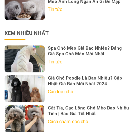
Mèo Anh Lông Ngắn Ăn Gì Để Mập
Tin tức
XEM NHIỀU NHẤT
Spa Chó Mèo Giá Bao Nhiêu? Bảng
Giá Spa Chó Mèo Mới Nhất
Tin tức
Giá Chó Poodle Là Bao Nhiêu? Cập
Nhật Giá Bán Mới Nhất 2024
Các loại chó
Cắt Tỉa, Cạo Lông Chó Mèo Bao Nhiêu
Tiền | Báo Giá Tốt Nhất
Cách chăm sóc chó